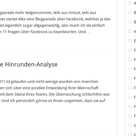
gparade mehr teilgenommen, teils aus Unlust, teils aus
B
 startet Alex eine Blogparade über Facebook, welches ja das
B
st eigentlich sogar allgegenwärtig, also mach ich da einfach
rum 11 Fragen über Facebook zu beantworten. Und …
F
F
ne Hinrunden-Analyse
F
für
Bundesliga
F
2010/2011:
011 ist gelaufen und nicht wenige wurden von manchen
Kleine
en sich über eine positive Entwicklung ihrer Mannschaft
F
Hinrunden-
Analyse
 mit dem Stand ihres Teams. Die Überraschung schlechthin war
F
. Und ich persönlich gönne es ihnen ungemein, dass sie auf
F
F
G