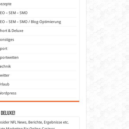
Rezepte
SEO – SEM – SMO
EO – SEM – SMO / Blog-Optimierung
hort & Deluxe
onstiges
port
portwetten
echnik
witter
Urlaub
Wordpress
 DeLuXe!
nsider
NFL News, Berichte, Ergebnisse etc.
liate Marketing
für Online-Casinos