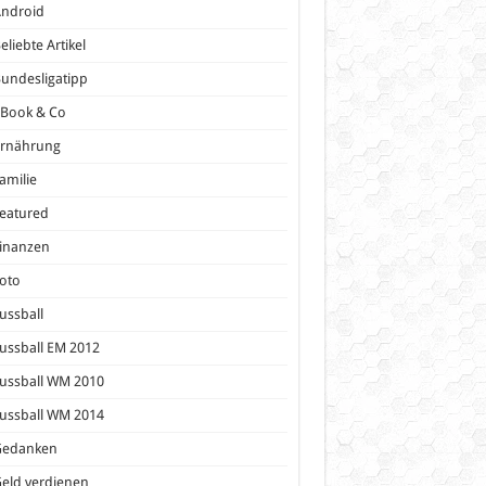
Android
eliebte Artikel
undesligatipp
eBook & Co
Ernährung
amilie
eatured
inanzen
oto
ussball
ussball EM 2012
ussball WM 2010
ussball WM 2014
Gedanken
eld verdienen