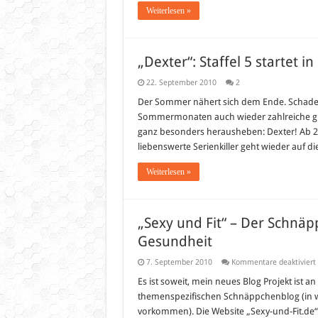
Weiterlesen »
„Dexter“: Staffel 5 startet i
22. September 2010
2
Der Sommer nähert sich dem Ende. Schade ei
Sommermonaten auch wieder zahlreiche gute
ganz besonders herausheben: Dexter! Ab 26.
liebenswerte Serienkiller geht wieder auf 
Weiterlesen »
„Sexy und Fit“ – Der Schnä
Gesundheit
7. September 2010
Kommentare deaktiviert
Es ist soweit, mein neues Blog Projekt ist an
F
themenspezifischen Schnäppchenblog (in w
vorkommen). Die Website „Sexy-und-Fit.de“ 