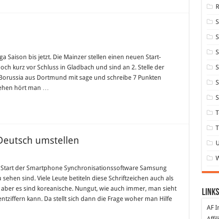
S
für
Verrückte
S
Bundesliga
ga Saison bis jetzt. Die Mainzer stellen einen neuen Start-
h kurz vor Schluss in Gladbach und sind an 2. Stelle der
S
e Borussia aus Dortmund mit sage und schreibe 7 Punkten
S
sehen hört man …
S
T
T
Deutsch umstellen
. Start der Smartphone Synchronisationssoftware Samsung
sehen sind. Viele Leute betiteln diese Schriftzeichen auch als
, aber es sind koreanische. Nungut, wie auch immer, man sieht
Links
ntziffern kann. Da stellt sich dann die Frage woher man Hilfe
AF I
Affi