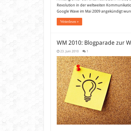
meh
Revolution in der weltweiten Kommunikati
weit
Google Wave im Mai 2009 angekündigt wurd
Weiterlesen »
WM 2010: Blogparade zur 
23. Juni 2010
1