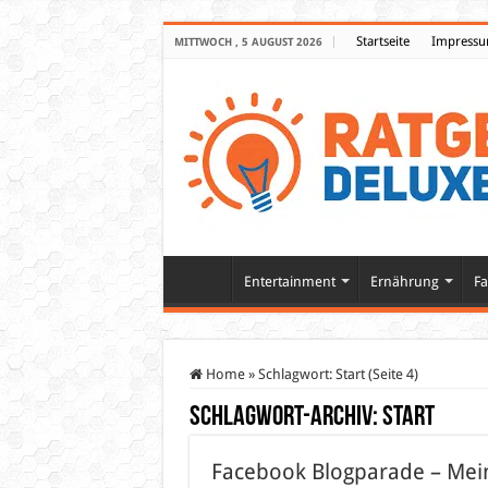
Startseite
Impress
MITTWOCH , 5 AUGUST 2026
Entertainment
Ernährung
Fa
Home
»
Schlagwort:
Start
(Seite 4)
Schlagwort-Archiv:
Start
Facebook Blogparade – Mein