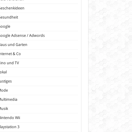
Geschenkideen
Gesundheit
Google
oogle Adsense / Adwords
Haus und Garten
nternet & Co
ino und TV
okal
ustiges
Mode
ultimedia
Musik
intendo Wii
laystation 3