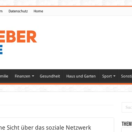
um
Datenschutz
Home
milie
Finanzen
Gesundheit
Haus und Garten
Sport
Sonsti
Them
e Sicht über das soziale Netzwerk