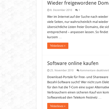
Wieder freigewordene Dom
8. Dezember 2010
1
Wer im Internet auf der Suche nach wieder 
viele Seiten, nur wahrscheinlich mal wieder n
übersichtliche Listen freier Domains, die s
entsprechend – anpassen lassen. So findet 
kurzem …
Weiterlesen »
Software online kaufen
25. November 2010
Kommentare deaktiviert
Download-Portale für Free- und Shareware 
Bezahl-Software sucht? Wer nicht zum Elekt
für den hat die T-Com eine super Alternati
Verbrauchern einen sicheren Kauf von komme
Softwareload den Telekom Festnetz …
Weiterlesen »