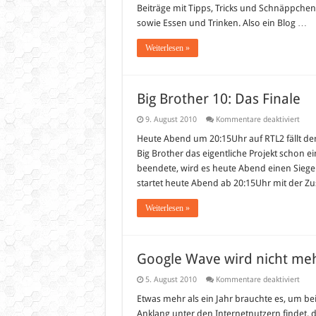
Beiträge mit Tipps, Tricks und Schnäppchen
sowie Essen und Trinken. Also ein Blog …
Weiterlesen »
Big Brother 10: Das Finale
für
9. August 2010
Kommentare deaktiviert
Big
Brot
Heute Abend um 20:15Uhr auf RTL2 fällt der
10:
Big Brother das eigentliche Projekt schon 
Das
Final
beendete, wird es heute Abend einen Siege
startet heute Abend ab 20:15Uhr mit der
Weiterlesen »
Google Wave wird nicht meh
für
5. August 2010
Kommentare deaktiviert
Goog
Wav
Etwas mehr als ein Jahr brauchte es, um b
wird
Anklang unter den Internetnutzern findet, de
nicht