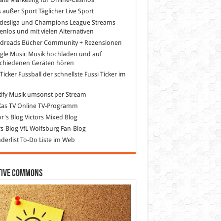
s außer Sport
Täglicher Live Sport
desliga und Champions League Streams
enlos und mit vielen Alternativen
dreads
Bücher Community + Rezensionen
gle Music
Musik hochladen und auf
schiedenen Geräten hören
 Ticker Fussball
der schnellste Fussi Ticker im
z
ify
Musik umsonst per Stream
as TV
Online TV-Programm
or's Blog
Victors Mixed Blog
s-Blog
VfL Wolfsburg Fan-Blog
erlist
To-Do Liste im Web
tive Commons