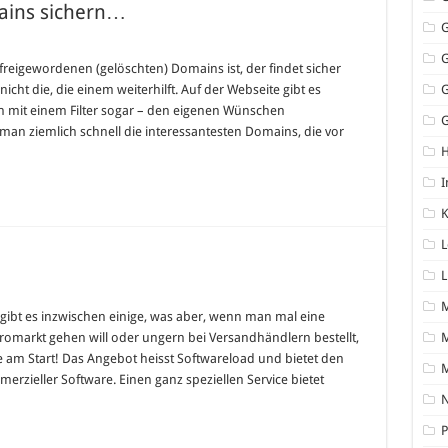
ains sichern…
freigewordenen (gelöschten) Domains ist, der findet sicher
icht die, die einem weiterhilft. Auf der Webseite gibt es
ich mit einem Filter sogar – den eigenen Wünschen
G
man ziemlich schnell die interessantesten Domains, die vor
I
K
L
L
für
Software
online
gibt es inzwischen einige, was aber, wenn man mal eine
kaufen
romarkt gehen will oder ungern bei Versandhändlern bestellt,
M
ve am Start! Das Angebot heisst Softwareload und bietet den
rzieller Software. Einen ganz speziellen Service bietet
N
P