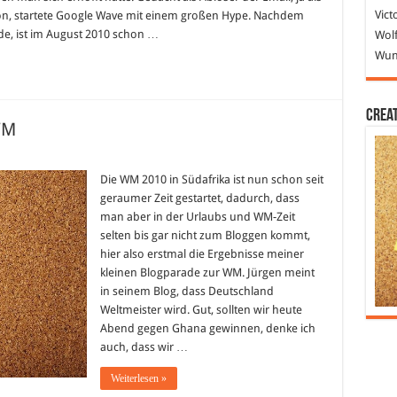
r
Vict
on, startete Google Wave mit einem großen Hype. Nachdem
erentwickelt
e, ist im August 2010 schon …
Wolf
Wund
Crea
WM
Die WM 2010 in Südafrika ist nun schon seit
geraumer Zeit gestartet, dadurch, dass
man aber in der Urlaubs und WM-Zeit
selten bis gar nicht zum Bloggen kommt,
hier also erstmal die Ergebnisse meiner
kleinen Blogparade zur WM. Jürgen meint
in seinem Blog, dass Deutschland
Weltmeister wird. Gut, sollten wir heute
Abend gegen Ghana gewinnen, denke ich
auch, dass wir …
Weiterlesen »