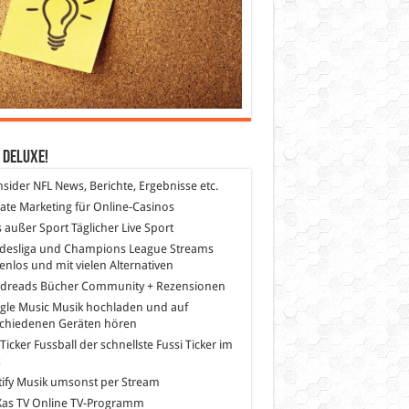
 DeLuXe!
nsider
NFL News, Berichte, Ergebnisse etc.
liate Marketing
für Online-Casinos
s außer Sport
Täglicher Live Sport
desliga und Champions League Streams
enlos und mit vielen Alternativen
dreads
Bücher Community + Rezensionen
gle Music
Musik hochladen und auf
schiedenen Geräten hören
 Ticker Fussball
der schnellste Fussi Ticker im
z
ify
Musik umsonst per Stream
as TV
Online TV-Programm