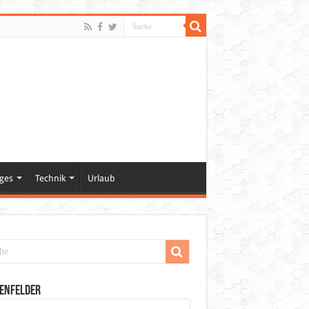
ges
Technik
Urlaub
enfelder