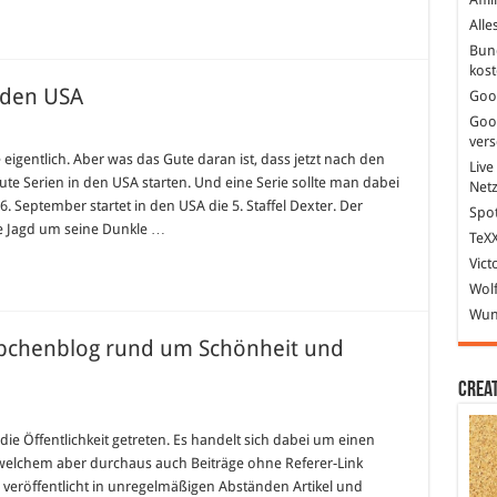
Alle
Bun
kost
n den USA
Goo
Goo
ver
gentlich. Aber was das Gute daran ist, dass jetzt nach den
Live
 Serien in den USA starten. Und eine Serie sollte man dabei
Net
 September startet in den USA die 5. Staffel Dexter. Der
Spot
die Jagd um seine Dunkle …
TeXX
Vict
Wolf
Wund
ppchenblog rund um Schönheit und
Crea
für
„Sexy
und
 die Öffentlichkeit getreten. Es handelt sich dabei um einen
it“
elchem aber durchaus auch Beiträge ohne Referer-Link
–
Der
veröffentlicht in unregelmäßigen Abständen Artikel und
Schnäppchenblog