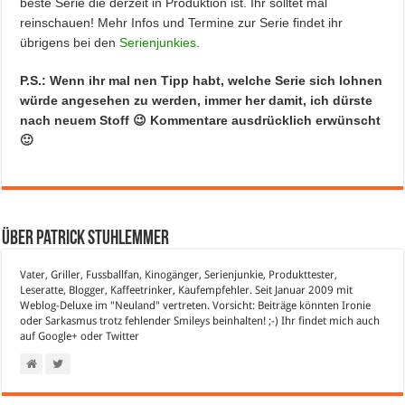
beste Serie die derzeit in Produktion ist. Ihr solltet mal
reinschauen! Mehr Infos und Termine zur Serie findet ihr
übrigens bei den
Serienjunkies
.
P.S.: Wenn ihr mal nen Tipp habt, welche Serie sich lohnen
würde angesehen zu werden, immer her damit, ich dürste
nach neuem Stoff 😉 Kommentare ausdrücklich erwünscht
🙂
Über Patrick Stuhlemmer
Vater, Griller, Fussballfan, Kinogänger, Serienjunkie, Produkttester,
Leseratte, Blogger, Kaffeetrinker, Kaufempfehler. Seit Januar 2009 mit
Weblog-Deluxe im "Neuland" vertreten. Vorsicht: Beiträge könnten Ironie
oder Sarkasmus trotz fehlender Smileys beinhalten! ;-) Ihr findet mich auch
auf
Google+
oder
Twitter