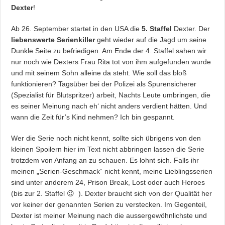
Dexter
!
Ab 26. September startet in den USA die
5. Staffel
Dexter. Der
liebenswerte Serienkiller
geht wieder auf die Jagd um seine
Dunkle Seite zu befriedigen. Am Ende der 4. Staffel sahen wir
nur noch wie Dexters Frau Rita tot von ihm aufgefunden wurde
und mit seinem Sohn alleine da steht. Wie soll das bloß
funktionieren? Tagsüber bei der Polizei als Spurensicherer
(Spezialist für Blutspritzer) arbeit, Nachts Leute umbringen, die
es seiner Meinung nach eh‘ nicht anders verdient hätten. Und
wann die Zeit für’s Kind nehmen? Ich bin gespannt.
Wer die Serie noch nicht kennt, sollte sich übrigens von den
kleinen Spoilern hier im Text nicht abbringen lassen die Serie
trotzdem von Anfang an zu schauen. Es lohnt sich. Falls ihr
meinen „Serien-Geschmack“ nicht kennt, meine Lieblingsserien
sind unter anderem 24, Prison Break, Lost oder auch Heroes
(bis zur 2. Staffel 😉 ). Dexter braucht sich von der Qualität her
vor keiner der genannten Serien zu verstecken. Im Gegenteil,
Dexter ist meiner Meinung nach die aussergewöhnlichste und