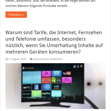
dieser „einbrennt“ bzw. tief verankert. In der Regel werden auf
solchen Messen folgende Produkte verteilt: …
Weiterlesen »
Warum sind Tarife, die Internet, Fernsehen
und Telefonie umfassen, besonders
nützlich, wenn Sie Unterhaltung Inhalte auf
mehreren Geräten konsumieren?
für
2. August 2022
Kommentare deaktiviert
Warum
sind
Tarife,
die
Internet,
Fernsehen
und
Telefonie
umfassen,
besonders
nützlich,
wenn
Sie
Unterhaltung
Inhalte
auf