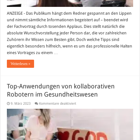
ANZEIGE - Das Publikum hängt dem Redner gespannt an den Lippen
und nimmt sämtliche Informationen begeistert auf – beendet wird
der Fachvortrag durch tosenden Applaus. Dies stellt natürlich die
absolute Wunschvorstellung jeder Person dar, die vor zahlreichen
Zuhörern ihr Wissen zum Besten gibt. Doch welche Tipps sind
eigentlich besonders hilfreich, wenn es um das professionelle Halten
eines Vortrages zu einem …
Weiterlesen »
Top-Anwendungen von kollaborativen
Robotern im Gesundheitswesen
für
9. März 2023
Kommentare deaktiviert
Top-
Anwendungen
von
kollaborativen
Robotern
im
Gesundheitswesen