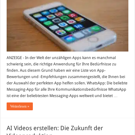
und
-
Empfehlungen:
Finden
Sie
die
perfekte
App
für
Ihre
Bedürfnisse
ANZEIGE - In der Welt der unzähligen Apps kann es manchmal
schwierig sein, die richtige Anwendung für Ihre Bedürfnisse zu
finden. Aus diesem Grund haben wir eine Liste von App-
Bewertungen und -Empfehlungen zusammengestellt, die Ihnen bei
der Auswahl der perfekten App helfen sollen. WhatsApp: Die beliebte
Messaging-App für alle Ihre Kommunikationsbedürfnisse WhatsApp
ist eine der beliebtesten Messaging-Apps weltweit und bietet …
Weiterlesen »
AI Videos erstellen: Die Zukunft der