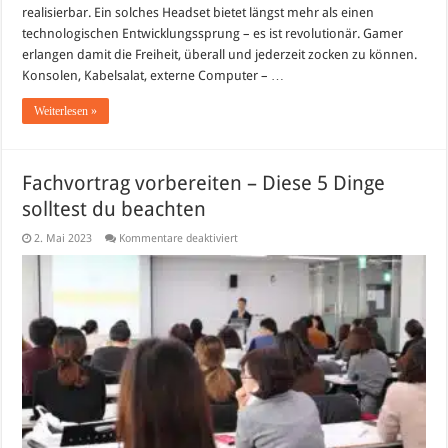
realisierbar. Ein solches Headset bietet längst mehr als einen
technologischen Entwicklungssprung – es ist revolutionär. Gamer
erlangen damit die Freiheit, überall und jederzeit zocken zu können.
Konsolen, Kabelsalat, externe Computer – …
Weiterlesen »
Fachvortrag vorbereiten – Diese 5 Dinge
solltest du beachten
für
2. Mai 2023
Kommentare deaktiviert
Fachvortrag
vorbereiten
–
Diese
5
Dinge
solltest
du
beachten