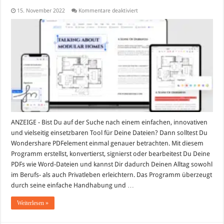
für
15. November 2022
Kommentare deaktiviert
PDFelement:
PDFs
wie
Word
bearbeiten
ANZEIGE - Bist Du auf der Suche nach einem einfachen, innovativen
und vielseitig einsetzbaren Tool für Deine Dateien? Dann solltest Du
Wondershare PDFelement einmal genauer betrachten. Mit diesem
Programm erstellst, konvertierst, signierst oder bearbeitest Du Deine
PDFs wie Word-Dateien und kannst Dir dadurch Deinen Alltag sowohl
im Berufs- als auch Privatleben erleichtern. Das Programm überzeugt
durch seine einfache Handhabung und …
Weiterlesen »