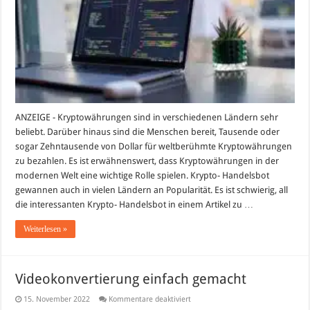
Krypto-
Handelsbot
für
Einsteiger
ANZEIGE - Kryptowährungen sind in verschiedenen Ländern sehr
beliebt. Darüber hinaus sind die Menschen bereit, Tausende oder
sogar Zehntausende von Dollar für weltberühmte Kryptowährungen
zu bezahlen. Es ist erwähnenswert, dass Kryptowährungen in der
modernen Welt eine wichtige Rolle spielen. Krypto- Handelsbot
gewannen auch in vielen Ländern an Popularität. Es ist schwierig, all
die interessanten Krypto- Handelsbot in einem Artikel zu …
Weiterlesen »
Videokonvertierung einfach gemacht
für
15. November 2022
Kommentare deaktiviert
Videokonvertierung