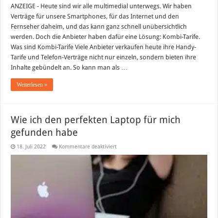
mehreren
ANZEIGE - Heute sind wir alle multimedial unterwegs. Wir haben
Geräten
Verträge für unsere Smartphones, für das Internet und den
konsumieren?
Fernseher daheim, und das kann ganz schnell unübersichtlich
werden. Doch die Anbieter haben dafür eine Lösung: Kombi-Tarife.
Was sind Kombi-Tarife Viele Anbieter verkaufen heute ihre Handy-
Tarife und Telefon-Verträge nicht nur einzeln, sondern bieten ihre
Inhalte gebündelt an. So kann man als …
Weiterlesen »
Wie ich den perfekten Laptop für mich
gefunden habe
für
18. Juli 2022
Kommentare deaktiviert
Wie
ich
den
perfekten
Laptop
für
mich
gefunden
habe