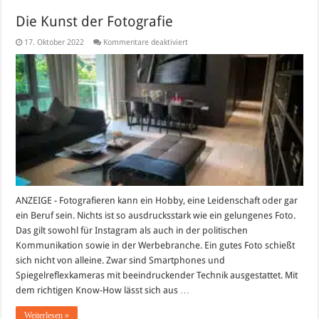
Die Kunst der Fotografie
für
17. Oktober 2022
Kommentare deaktiviert
Die
Kunst
der
Fotografie
ANZEIGE - Fotografieren kann ein Hobby, eine Leidenschaft oder gar
ein Beruf sein. Nichts ist so ausdrucksstark wie ein gelungenes Foto.
Das gilt sowohl für Instagram als auch in der politischen
Kommunikation sowie in der Werbebranche. Ein gutes Foto schießt
sich nicht von alleine. Zwar sind Smartphones und
Spiegelreflexkameras mit beeindruckender Technik ausgestattet. Mit
dem richtigen Know-How lässt sich aus …
Weiterlesen »