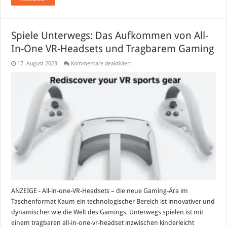
Spiele Unterwegs: Das Aufkommen von All-
In-One VR-Headsets und Tragbarem Gaming
für
17. August 2023
Kommentare deaktiviert
Spiele
Unterwegs:
Das
Aufkommen
von
All-
In-
One
VR-
Headsets
und
Tragbarem
Gaming
ANZEIGE - All-in-one-VR-Headsets – die neue Gaming-Ära im
Taschenformat Kaum ein technologischer Bereich ist innovativer und
dynamischer wie die Welt des Gamings. Unterwegs spielen ist mit
einem tragbaren all-in-one-vr-headset inzwischen kinderleicht