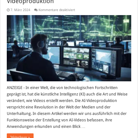
Videoproduktion
für
7. März 2024
Kommentare deaktiviert
AI
Videos
erstellen:
Die
Zukunft
der
Videoproduktion
ANZEIGE - In einer Welt, die von technologischen Fortschritten
geprägt ist, hat die künstliche Intelligenz (KI) auch die Art und Weise
verändert, wie Videos erstellt werden. Die AI-Videoproduktion
verspricht eine Revolution in der Welt der Medien und der
Unterhaltung. In diesem Artikel werden wir uns ausführlich mit der
Funktionsweise der Erstellung von AI-Videos befassen, ihre
Anwendungen erkunden und einen Blick …
Weiterlesen »