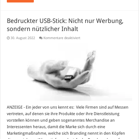
Bedruckter USB-Stick: Nicht nur Werbung,
sondern nützlicher Inhalt
für
30. August 2022
Kommentare deaktiviert
Bedruckter
USB-
Stick:
Nicht
nur
Werbung,
sondern
nützlicher
Inhalt
ANZEIGE - Ein jeder von uns kennt es: Viele Firmen sind auf Messen
vertreten, auf denen sie ihre Produkte oder ihre Dienstleistung
vorstellen können und geben sogenanntes Merchandise an
Interessenten heraus, damit die Marke sich durch eine
Marketingmaßnahme, welche sich Branding nennt in den Köpfen