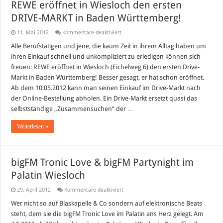
REWE eröffnet in Wiesloch den ersten
DRIVE-MARKT in Baden Württemberg!
für
11. Mai 2012
Kommentare deaktiviert
REWE
eröffnet
Alle Berufstätigen und jene, die kaum Zeit in ihrem Alltag haben um
in
ihren Einkauf schnell und unkompliziert zu erledigen können sich
Wiesloch
den
freuen: REWE eröffnet in Wiesloch (Eichelweg 6) den ersten Drive-
ersten
Markt in Baden Württemberg! Besser gesagt, er hat schon eröffnet.
DRIVE-
MARKT
Ab dem 10.05.2012 kann man seinen Einkauf im Drive-Markt nach
in
Baden
der Online-Bestellung abholen. Ein Drive-Markt ersetzt quasi das
Württemberg!
selbstständige „Zusammensuchen“ der …
Weiterlesen »
bigFM Tronic Love & bigFM Partynight im
Palatin Wiesloch
für
29. April 2012
Kommentare deaktiviert
bigFM
Tronic
Wer nicht so auf Blaskapelle & Co sondern auf elektronische Beats
Love
steht, dem sie die bigFM Tronic Love im Palatin ans Herz gelegt. Am
&
bigFM