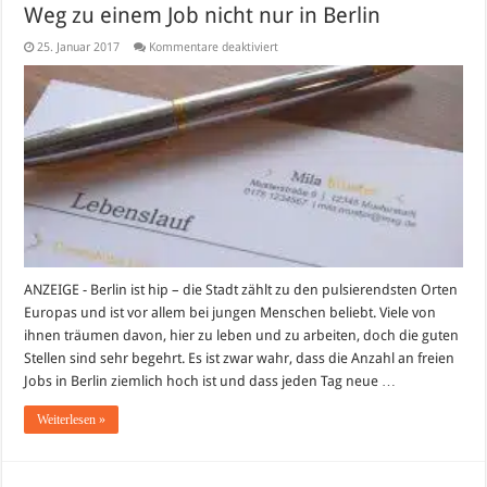
Weg zu einem Job nicht nur in Berlin
für
25. Januar 2017
Kommentare deaktiviert
Der
perfekte
Lebenslauf
–
euer
sicherer
Weg
zu
einem
Job
nicht
nur
in
Berlin
ANZEIGE - Berlin ist hip – die Stadt zählt zu den pulsierendsten Orten
Europas und ist vor allem bei jungen Menschen beliebt. Viele von
ihnen träumen davon, hier zu leben und zu arbeiten, doch die guten
Stellen sind sehr begehrt. Es ist zwar wahr, dass die Anzahl an freien
Jobs in Berlin ziemlich hoch ist und dass jeden Tag neue …
Weiterlesen »