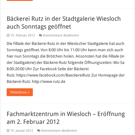
Bäckerei Rutz in der Stadtgalerie Wiesloch
auch Sonntags geöffnet
für
19. Februar 2012
Kommentare deaktiviert
Bäckerei
Rutz
Die Filliale der Bäckerei Rutz in der Wieslocher Stadtgalerie hat auch
in
Sonntags geöffnet. Von 8:00 Uhr bis 11:00 Uhr kann man sich auch
der
Stadtgalerie
hier nun Sonntags die Brötchen holen. Ansonsten hat die Filliale (in
Wiesloch
der Stadtgalerie) der Bäckerei Rutz folgende Öffnungszeiten: Mo-Sa
auch
Sonntags
8:00-20:00 Uhr Zur Facebook Seite der Bäckerei
geöffnet
Rutz: https://www.facebook.com/BaeckereiRutz Zur Homepage der
Bäckerei Rutz: http://www.rutz.de
Weiterlesen »
Fachmarktzentrum in Wiesloch – Eröffnung
am 2. Februar 2012
für
16. Januar 2012
Kommentare deaktiviert
Fachmarktzentrum