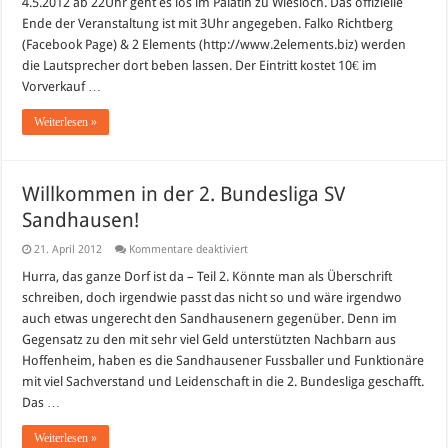
4.5.2012 ab 22Uhr geht es los im Palatin zu Wiesloch. Das offizielle
Partynight
Ende der Veranstaltung ist mit 3Uhr angegeben. Falko Richtberg
im
Palatin
(Facebook Page) & 2 Elements (http://www.2elements.biz) werden
Wiesloch
die Lautsprecher dort beben lassen. Der Eintritt kostet 10€ im
Vorverkauf …
Weiterlesen »
Willkommen in der 2. Bundesliga SV
Sandhausen!
für
21. April 2012
Kommentare deaktiviert
Willkommen
in
Hurra, das ganze Dorf ist da – Teil 2. Könnte man als Überschrift
der
schreiben, doch irgendwie passt das nicht so und wäre irgendwo
2.
Bundesliga
auch etwas ungerecht den Sandhausenern gegenüber. Denn im
SV
Gegensatz zu den mit sehr viel Geld unterstützten Nachbarn aus
Sandhausen!
Hoffenheim, haben es die Sandhausener Fussballer und Funktionäre
mit viel Sachverstand und Leidenschaft in die 2. Bundesliga geschafft.
Das …
Weiterlesen »