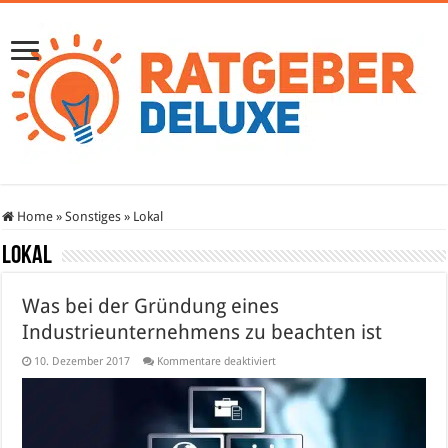
Home
»
Sonstiges
»
Lokal
Lokal
Was bei der Gründung eines
Industrieunternehmens zu beachten ist
für
10. Dezember 2017
Kommentare deaktiviert
Was
bei
der
Gründung
eines
Industrieunternehmens