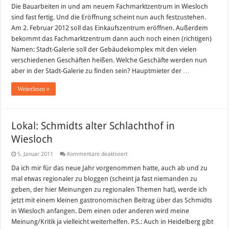
in
Die Bauarbeiten in und am neuem Fachmarktzentrum in Wiesloch
Wiesloch
sind fast fertig. Und die Eröffnung scheint nun auch festzustehen.
–
Eröffnung
Am 2. Februar 2012 soll das Einkaufszentrum eröffnen. Außerdem
am
bekommt das Fachmarktzentrum dann auch noch einen (richtigen)
2.
Februar
Namen: Stadt-Galerie soll der Gebäudekomplex mit den vielen
2012
verschiedenen Geschäften heißen. Welche Geschäfte werden nun
aber in der Stadt-Galerie zu finden sein? Hauptmieter der …
Weiterlesen »
Lokal: Schmidts alter Schlachthof in
Wiesloch
für
5. Januar 2011
Kommentare deaktiviert
Lokal:
Schmidts
Da ich mir für das neue Jahr vorgenommen hatte, auch ab und zu
alter
mal etwas regionaler zu bloggen (scheint ja fast niemanden zu
Schlachthof
in
geben, der hier Meinungen zu regionalen Themen hat), werde ich
Wiesloch
jetzt mit einem kleinen gastronomischen Beitrag über das Schmidts
in Wiesloch anfangen. Dem einen oder anderen wird meine
Meinung/Kritik ja vielleicht weiterhelfen. P.S.: Auch in Heidelberg gibt