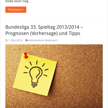
beide einen Sieg …
Weiterlesen »
Bundesliga 33. Spieltag 2013/2014 –
Prognosen (Vorhersage) und Tipps
für
1. Mai 2014
Kommentare deaktiviert
Bundesliga
33.
Spieltag
2013/2014
–
Prognosen
(Vorhersage)
und
Tipps