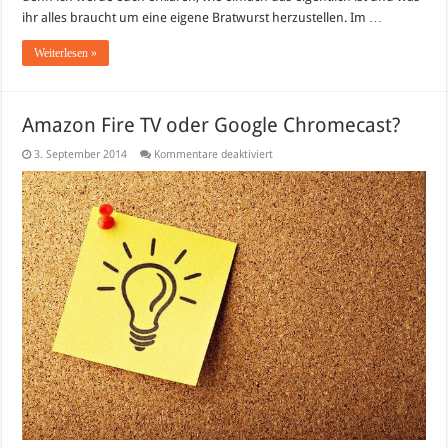
ihr alles braucht um eine eigene Bratwurst herzustellen. Im …
Weiterlesen »
Amazon Fire TV oder Google Chromecast?
für
3. September 2014
Kommentare deaktiviert
Amazon
Fire
TV
oder
Google
Chromecast?