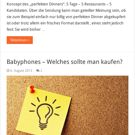
Mein
Konzept des „perfekten Dinners“. 5 Tage – 5 Restaurants – 5
Lokal,
Dein
Kandidaten. Über die Sendung kann man geteilter Meinung sein, ob
Lokal
sie zum Beispiel einfach nur billig von perfekten Dinner abgekupfert
auf
Kabel1
ist oder trotz allem ein frisches Format darstellt , eines steht jedoch
fest: Sie wird bisher …
Weiterlesen »
Babyphones – Welches sollte man kaufen?
6. August 2013
2