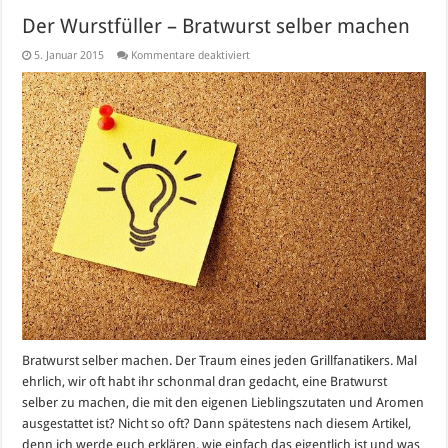
Der Wurstfüller – Bratwurst selber machen
für
5. Januar 2015
Kommentare deaktiviert
Der
Wurstfüller
–
Bratwurst
selber
machen
Bratwurst selber machen. Der Traum eines jeden Grillfanatikers. Mal
ehrlich, wir oft habt ihr schonmal dran gedacht, eine Bratwurst
selber zu machen, die mit den eigenen Lieblingszutaten und Aromen
ausgestattet ist? Nicht so oft? Dann spätestens nach diesem Artikel,
denn ich werde euch erklären, wie einfach das eigentlich ist und was