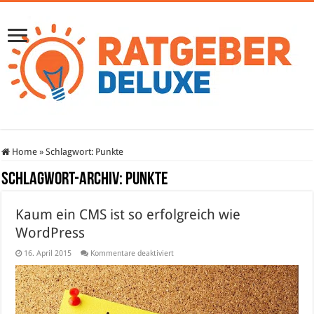
Home
»
Schlagwort:
Punkte
Schlagwort-Archiv:
Punkte
Kaum ein CMS ist so erfolgreich wie
WordPress
für
16. April 2015
Kommentare deaktiviert
Kaum
ein
CMS
ist
so
erfolgreich