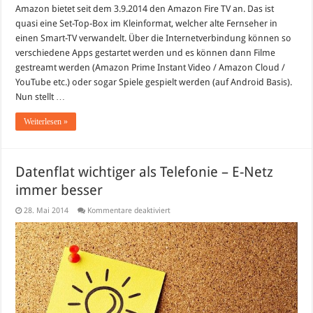
Amazon bietet seit dem 3.9.2014 den Amazon Fire TV an. Das ist
quasi eine Set-Top-Box im Kleinformat, welcher alte Fernseher in
einen Smart-TV verwandelt. Über die Internetverbindung können so
verschiedene Apps gestartet werden und es können dann Filme
gestreamt werden (Amazon Prime Instant Video / Amazon Cloud /
YouTube etc.) oder sogar Spiele gespielt werden (auf Android Basis).
Nun stellt …
Weiterlesen »
Datenflat wichtiger als Telefonie – E-Netz
immer besser
für
28. Mai 2014
Kommentare deaktiviert
Datenflat
wichtiger
als
Telefonie
–
E-
Netz
immer
besser