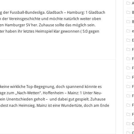
ndesligatipp
ag der Fussball-Bundesliga. Gladbach – Hamburg: 1 Gladbach
B
eltag
son der Vereinsgeschichte und möchte natürlich weiter oben
B
en Hamburger SV her. Zuhause sollte das möglich sein.
rter haben ihr letztes Heimspiel klar gewonnen ( 5:0 gegen
F
F
F
F
ndesligatipp
ar keine wirkliche Top-Begegnung, doch spannend könnte es
F
eltag
age zum „Nach-Wetten“. Hoffenheim – Mainz: 1 Unter Neu-
F
ein Unentschieden geholt – und dabei gut gespielt. Zuhause
F
mindest nach Heimsieg. Mainz ist eine Wundertüte, doch am Ende
F
G