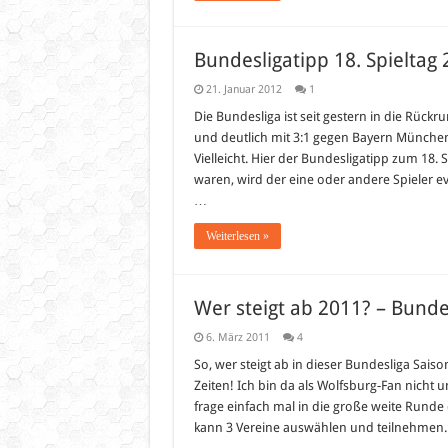
Bundesligatipp 18. Spieltag
21. Januar 2012
1
Die Bundesliga ist seit gestern in die Rück
und deutlich mit 3:1 gegen Bayern Münche
Vielleicht. Hier der Bundesligatipp zum 18.
waren, wird der eine oder andere Spieler ev
…
Weiterlesen »
Wer steigt ab 2011? – Bund
6. März 2011
4
So, wer steigt ab in dieser Bundesliga Sai
Zeiten! Ich bin da als Wolfsburg-Fan nicht
frage einfach mal in die große weite Runde 
kann 3 Vereine auswählen und teilnehmen. E