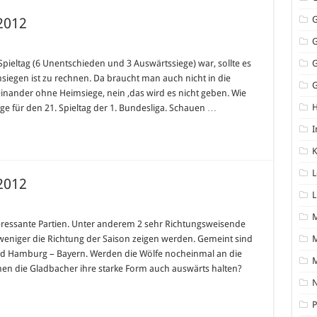
 2012
esligatipp
pieltag (6 Unentschieden und 3 Auswärtssiege) war, sollte es
ltag
iegen ist zu rechnen. Da braucht man auch nicht in die
2
G
einander ohne Heimsiege, nein ,das wird es nicht geben. Wie
 für den 21. Spieltag der 1. Bundesliga. Schauen …
I
K
L
 2012
L
esligatipp
nteressante Partien. Unter anderem 2 sehr Richtungsweisende
ltag
 weniger die Richtung der Saison zeigen werden. Gemeint sind
M
2
d Hamburg – Bayern. Werden die Wölfe nocheinmal an die
 die Gladbacher ihre starke Form auch auswärts halten?
N
P