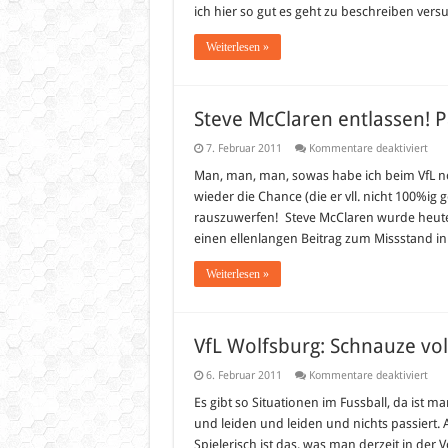
ich hier so gut es geht zu beschreiben versu
Weiterlesen »
Steve McClaren entlassen! P
für
7. Februar 2011
Kommentare deaktiviert
Ste
McC
Man, man, man, sowas habe ich beim VfL n
entl
wieder die Chance (die er vll. nicht 100%ig
Pani
Pur
rauszuwerfen! Steve McClaren wurde heute
bei
einen ellenlangen Beitrag zum Missstand in
VfL!
Weiterlesen »
VfL Wolfsburg: Schnauze voll
für
6. Februar 2011
Kommentare deaktiviert
VfL
Wolf
Es gibt so Situationen im Fussball, da ist m
Sch
und leiden und leiden und nichts passiert. 
voll!
Endg
Spielerisch ist das, was man derzeit in de