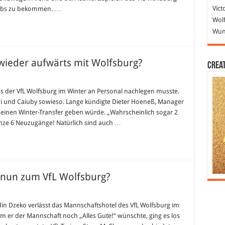
nerwechsel?
Vict
rebs zu bekommen. …
Wolf
Wund
 wieder aufwärts mit Wolfsburg?
Crea
s der VfL Wolfsburg im Winter an Personal nachlegen musste.
 und Caiuby sowieso. Lange kündigte Dieter Hoeneß, Manager
r einen Winter-Transfer geben würde. „Wahrscheinlich sogar 2
ze 6 Neuzugänge! Natürlich sind auch …
nun zum VfL Wolfsburg?
n Dzeko verlässt das Mannschaftshotel des VfL Wolfsburg im
!
m er der Mannschaft noch „Alles Gute!“ wünschte, ging es los
mt