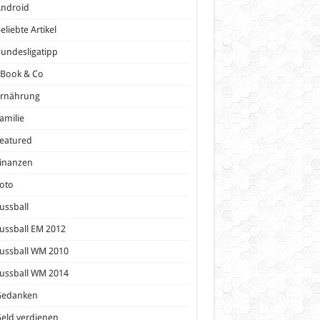
Android
eliebte Artikel
undesligatipp
eBook & Co
Ernährung
amilie
eatured
inanzen
oto
ussball
ussball EM 2012
ussball WM 2010
ussball WM 2014
Gedanken
eld verdienen