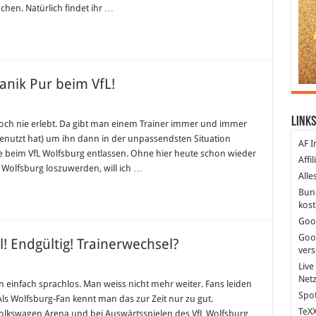
chen. Natürlich findet ihr …
anik Pur beim VfL!
ve
Links
laren
och nie erlebt. Da gibt man einem Trainer immer und immer
assen!
 genutzt hat) um ihn dann in der unpassendsten Situation
k
AF I
 beim VfL Wolfsburg entlassen. Ohne hier heute schon wieder
m
Affi
 Wolfsburg loszuwerden, will ich …
Alle
Bun
kost
Goo
Goo
! Endgültig! Trainerwechsel?
ver
Live
Net
sburg:
an einfach sprachlos. Man weiss nicht mehr weiter. Fans leiden
nauze
Spot
Als Wolfsburg-Fan kennt man das zur Zeit nur zu gut.
ültig!
TeXX
r Volkswagen Arena und bei Auswärtsspielen des VfL Wolfsburg