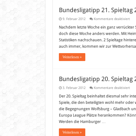
Bundesligatipp 21. Spieltag
für
9. Februar 2012
Kommentare deaktiviert
Bund
21.
Nachdem letzte Woche ein ganz verrückter S
Spie
doch diese Woche anders werden. Mit Heims
201
Statistiken nachschauen. 2 Spieltage hinter
auch immer, kommen wir zur Wettvorhersage
Weiterlesen »
Bundesligatipp 20. Spieltag
für
3. Februar 2012
Kommentare deaktiviert
Bund
20.
Der 20. Spieltag beinhaltet diesmal sehr i
Spie
Spiele, die den beteiligten wohl mehr oder
201
die Begegnungen Wolfsburg – Gladbach un
Europa League Plätze herankommen? Können
Werden die Hamburger …
Weiterlesen »