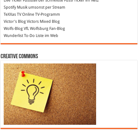
Live Ticker Fussball
der schnellste Fussi Ticker im Netz
Spotify
Musik umsonst per Stream
TeXXas TV
Online TV-Programm
Victor's Blog
Victors Mixed Blog
Wolfs-Blog
VfL Wolfsburg Fan-Blog
Wunderlist
To-Do Liste im Web
Creative Commons