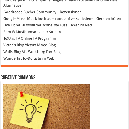
Bundesliga und Champions League Streams
kostenlos und mit vielen
Alternativen
Goodreads
Bücher Community + Rezensionen
Google Music
Musik hochladen und auf verschiedenen Geräten hören
Live Ticker Fussball
der schnellste Fussi Ticker im Netz
Spotify
Musik umsonst per Stream
TeXXas TV
Online TV-Programm
Victor's Blog
Victors Mixed Blog
Wolfs-Blog
VfL Wolfsburg Fan-Blog
Wunderlist
To-Do Liste im Web
Creative Commons