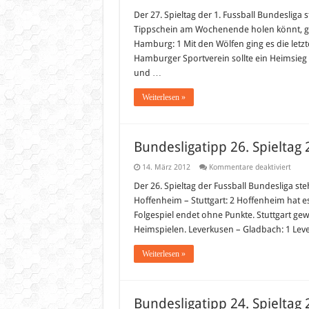
Bunde
27.
Der 27. Spieltag der 1. Fussball Bundesliga
Spiel
Tippschein am Wochenende holen könnt, gib
2012
Hamburg: 1 Mit den Wölfen ging es die let
Hamburger Sportverein sollte ein Heimsieg 
und …
Weiterlesen »
Bundesligatipp 26. Spieltag
für
14. März 2012
Kommentare deaktiviert
Bunde
26.
Der 26. Spieltag der Fussball Bundesliga ste
Spiel
Hoffenheim – Stuttgart: 2 Hoffenheim hat es
2012
Folgespiel endet ohne Punkte. Stuttgart ge
Heimspielen. Leverkusen – Gladbach: 1 Lev
Weiterlesen »
Bundesligatipp 24. Spieltag