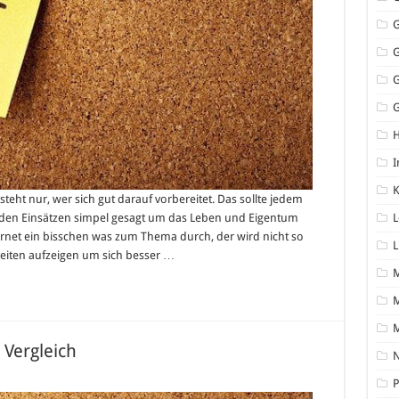
G
I
K
ht nur, wer sich gut darauf vorbereitet. Das sollte jedem
in den Einsätzen simpel gesagt um das Leben und Eigentum
L
ternet ein bisschen was zum Thema durch, der wird nicht so
L
keiten aufzeigen um sich besser …
M
 Vergleich
N
P