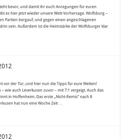
sligatipp
 steht bevor, und damit ihr euch Anregungen für euren
tag
t es hier jetzt wieder unsere Wett-Vorhersage. Wolfsburg –
zten Partien bergauf, und gegen einen angeschlagenen
drin sein. Außerdem ist die Heimstärke der Wolfsburger klar
 2012
sligatipp
ht vor der Tür, und hier nun die Tipps für eure Wetten!
tag
 – wie auch Leverkusen zuvor – mit 7:1 vergeigt. Auch das
winnt in Hoffenheim. Das erste „Nicht-Remis“ nach 8
erkusen hat nun eine Woche Zeit …
 2012