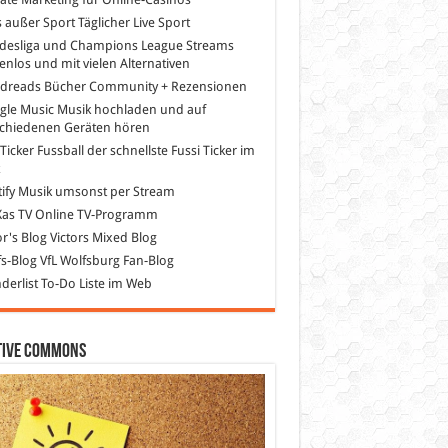
s außer Sport
Täglicher Live Sport
desliga und Champions League Streams
enlos und mit vielen Alternativen
dreads
Bücher Community + Rezensionen
gle Music
Musik hochladen und auf
schiedenen Geräten hören
 Ticker Fussball
der schnellste Fussi Ticker im
z
ify
Musik umsonst per Stream
as TV
Online TV-Programm
or's Blog
Victors Mixed Blog
s-Blog
VfL Wolfsburg Fan-Blog
erlist
To-Do Liste im Web
tive Commons