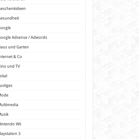
Geschenkideen
Gesundheit
Google
oogle Adsense / Adwords
Haus und Garten
nternet & Co
ino und TV
okal
ustiges
Mode
ultimedia
Musik
intendo Wii
laystation 3