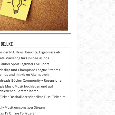
 DeLuXe!
nsider
NFL News, Berichte, Ergebnisse etc.
liate Marketing
für Online-Casinos
s außer Sport
Täglicher Live Sport
desliga und Champions League Streams
enlos und mit vielen Alternativen
dreads
Bücher Community + Rezensionen
gle Music
Musik hochladen und auf
schiedenen Geräten hören
 Ticker Fussball
der schnellste Fussi Ticker im
z
ify
Musik umsonst per Stream
as TV
Online TV-Programm