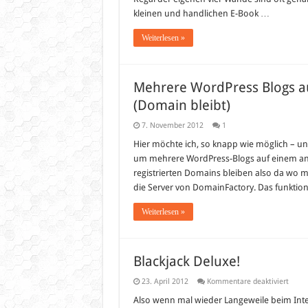
kleinen und handlichen E-Book …
Weiterlesen »
Mehrere WordPress Blogs 
(Domain bleibt)
7. November 2012
1
Hier möchte ich, so knapp wie möglich – u
um mehrere WordPress-Blogs auf einem an
registrierten Domains bleiben also da wo ma
die Server von DomainFactory. Das funktion
Weiterlesen »
Blackjack Deluxe!
für
23. April 2012
Kommentare deaktiviert
Black
Delux
Also wenn mal wieder Langeweile beim Inter