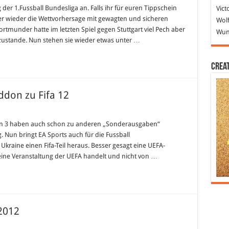
ligatipp
er 1.Fussball Bundesliga an. Falls ihr für euren Tippschein
Vict
g
ier wieder die Wettvorhersage mit gewagten und sicheren
Wolf
tmunder hatte im letzten Spiel gegen Stuttgart viel Pech aber
Wund
 zustande. Nun stehen sie wieder etwas unter …
Crea
ddon zu Fifa 12
tation 3 haben auch schon zu anderen „Sonderausgaben“
. Nun bringt EA Sports auch für die Fussball
kraine einen Fifa-Teil heraus. Besser gesagt eine UEFA-
eine Veranstaltung der UEFA handelt und nicht von …
 2012