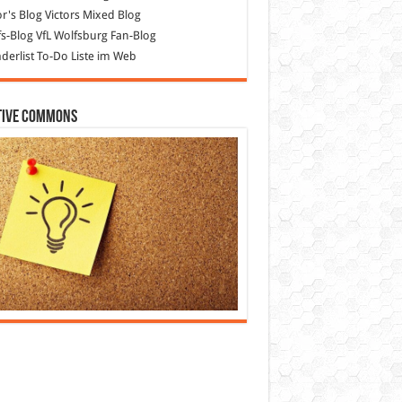
or's Blog
Victors Mixed Blog
s-Blog
VfL Wolfsburg Fan-Blog
erlist
To-Do Liste im Web
tive Commons