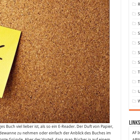
S
S
S
S
S
T
T
Links
es Buch viel lieber ist, als so ein E-Reader. Der Duft von Papier,
AF I
Badewanne zu nehmen oder einfach der Anblick des Buches im
nnte Gründe. Aber der Vorteil, dass man Bücher ja auf einem
Affi