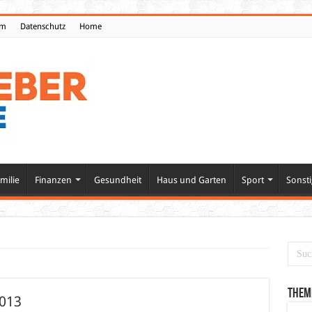
um
Datenschutz
Home
milie
Finanzen
Gesundheit
Haus und Garten
Sport
Sonsti
Them
2013