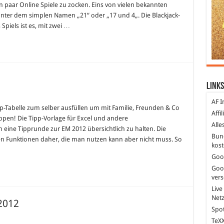
n paar Online Spiele zu zocken. Eins von vielen bekannten
t unter dem simplen Namen „21“ oder „17 und 4„. Die Blackjack-
 Spiels ist es, mit zwei …
Links
AF I
pp-Tabelle zum selber ausfüllen um mit Familie, Freunden & Co
Affi
ippen! Die Tipp-Vorlage für Excel und andere
Alle
 eine Tipprunde zur EM 2012 übersichtlich zu halten. Die
Bun
n Funktionen daher, die man nutzen kann aber nicht muss. So
kost
Goo
Goo
ver
Live
Net
 2012
Spot
TeXX