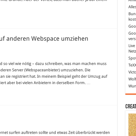
Alle
Bun
kost
Goo
Goo
auf anderen Webspace umziehen
ver
Live
Net
Spot
nd so viel wie nötig – dazu schreiben, was man machen muss
TeXX
deren Server (Webspaceanbieter) umzuziehen. Die
Vict
n sie registriert hat. In meinem Beispiel geht der Umzug auf
Wolf
iert aber bei vielen Anbietern in derselben Form. …
Wund
Crea
jack
e!
net surfen auftreten sollte und etwas Zeit überbrückt werden