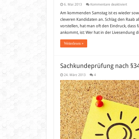
für
6. Mai 2013
Kommentare deaktiviert
Schlag
den
Am kommenden Samstag ist es wieder soweit
Raab
cleveren Kandidaten an. Schlag den Raab a
am
11.05.2
vorstellen, hat man oft den Eindruck, dass 
ankommt, ist: Wer hat in der Livesendung 
Weiterlesen »
Sachkundeprüfung nach §34a
24. März 2013
4