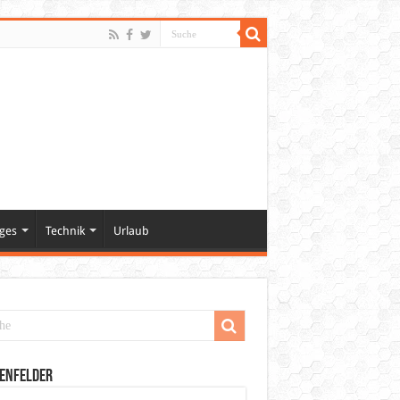
ges
Technik
Urlaub
enfelder