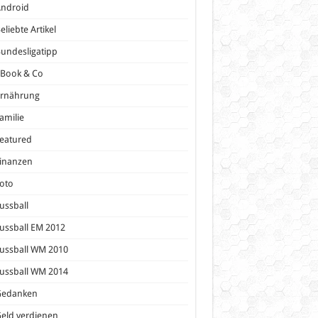
Android
eliebte Artikel
undesligatipp
eBook & Co
Ernährung
amilie
eatured
inanzen
oto
ussball
ussball EM 2012
ussball WM 2010
ussball WM 2014
Gedanken
eld verdienen