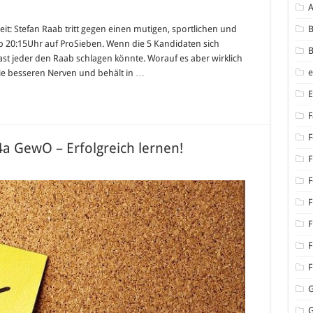
: Stefan Raab tritt gegen einen mutigen, sportlichen und
B
b 20:15Uhr auf ProSieben. Wenn die 5 Kandidaten sich
B
013
fast jeder den Raab schlagen könnte. Worauf es aber wirklich
die besseren Nerven und behält in …
F
F
 GewO – Erfolgreich lernen!
F
F
F
F
F
F
G