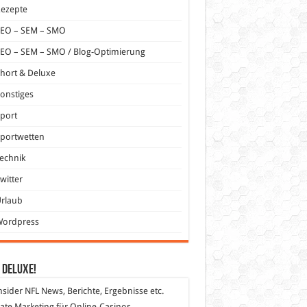
Rezepte
SEO – SEM – SMO
EO – SEM – SMO / Blog-Optimierung
hort & Deluxe
onstiges
port
portwetten
echnik
witter
Urlaub
Wordpress
 DeLuXe!
nsider
NFL News, Berichte, Ergebnisse etc.
liate Marketing
für Online-Casinos