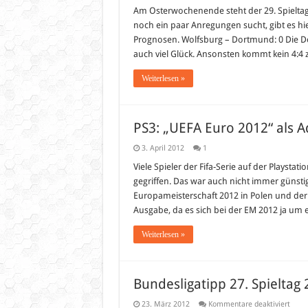
Bundes
29.
Am Osterwochenende steht der 29. Spieltag d
Spielta
noch ein paar Anregungen sucht, gibt es h
2012
Prognosen. Wolfsburg – Dortmund: 0 Die Dor
auch viel Glück. Ansonsten kommt kein 4:4
Weiterlesen »
PS3: „UEFA Euro 2012“ als A
3. April 2012
1
Viele Spieler der Fifa-Serie auf der Plays
gegriffen. Das war auch nicht immer günstig
Europameisterschaft 2012 in Polen und der U
Ausgabe, da es sich bei der EM 2012 ja um 
Weiterlesen »
Bundesligatipp 27. Spieltag
für
23. März 2012
Kommentare deaktiviert