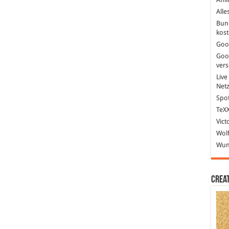
Alle
Bun
kost
Goo
Goo
ver
Live
Net
Spot
TeXX
Vict
Wolf
Wund
Crea