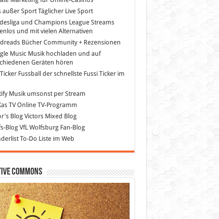
s außer Sport
Täglicher Live Sport
desliga und Champions League Streams
enlos und mit vielen Alternativen
dreads
Bücher Community + Rezensionen
gle Music
Musik hochladen und auf
schiedenen Geräten hören
 Ticker Fussball
der schnellste Fussi Ticker im
z
ify
Musik umsonst per Stream
as TV
Online TV-Programm
or's Blog
Victors Mixed Blog
s-Blog
VfL Wolfsburg Fan-Blog
erlist
To-Do Liste im Web
tive Commons