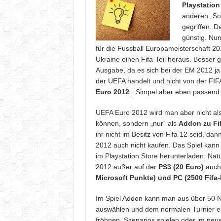
Playstation
anderen „S
gegriffen. D
günstig. Nun
für die Fussball Europameisterschaft 20
Ukraine einen Fifa-Teil heraus. Besser 
Ausgabe, da es sich bei der EM 2012 ja
der UEFA handelt und nicht von der FIFA
Euro 2012
„. Simpel aber eben passend
UEFA Euro 2012 wird man aber nicht als
können, sondern „nur“ als
Addon zu Fi
ihr nicht im Besitz von Fifa 12 seid, da
2012 auch nicht kaufen. Das Spiel kann
im Playstation Store herunterladen. Nat
2012 außer auf der
PS3 (20 Euro)
auch 
Microsoft Punkte) und PC (2500 Fifa
Im
Spiel
Addon kann man aus über 50 N
auswählen und dem normalen Turnier ei
fröhnen, Szenarios spielen oder im ne