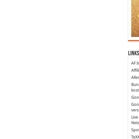
Links
AF I
Affi
Alle
Bun
kost
Goo
Goo
ver
Live
Net
Spot
TeXX