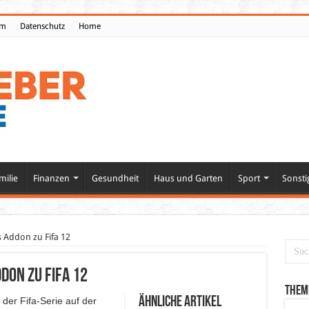
um
Datenschutz
Home
milie
Finanzen
Gesundheit
Haus und Garten
Sport
Sonsti
s Addon zu Fifa 12
don zu Fifa 12
Them
Ähnliche Artikel
 der Fifa-Serie auf der