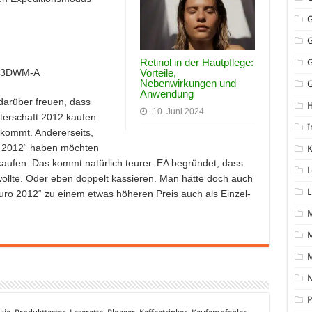
Retinol in der Hautpflege:
su3DWM-A
Vorteile,
Nebenwirkungen und
G
Anwendung
darüber freuen, dass
10. Juni 2024
sterschaft 2012 kaufen
I
 kommt. Andererseits,
o 2012“ haben möchten
K
 kaufen. Das kommt natürlich teurer. EA begründet, dass
L
wollte. Oder eben doppelt kassieren. Man hätte doch auch
L
ro 2012“ zu einem etwas höheren Preis auch als Einzel-
M
N
P