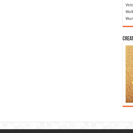
Vict
Wolf
Wund
Crea