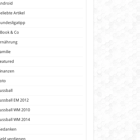
Android
eliebte Artikel
undesligatipp
eBook & Co
Ernährung
amilie
eatured
inanzen
oto
ussball
ussball EM 2012
ussball WM 2010
ussball WM 2014
Gedanken
eld verdienen