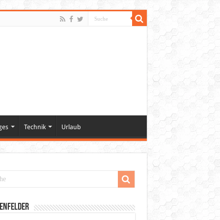
ges
Technik
Urlaub
enfelder