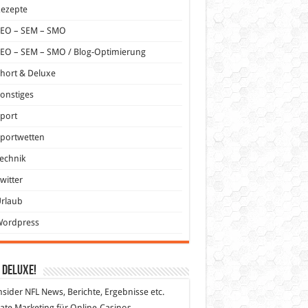
Rezepte
SEO – SEM – SMO
EO – SEM – SMO / Blog-Optimierung
hort & Deluxe
onstiges
port
portwetten
echnik
witter
Urlaub
Wordpress
 DeLuXe!
nsider
NFL News, Berichte, Ergebnisse etc.
liate Marketing
für Online-Casinos