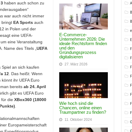
 3
haben auch schon zu
onderausgaben“
B
as war auch nicht immer
B
 bringt
EA Sports
auch
12 in Polen und der
E-Commerce-
gesagt eine UEFA-
Unternehmen 2026: Die
 um eine Veranstaltung
ideale Rechtsform finden
und den
. Name des Titels „
UEFA
F
Gründungsprozess
.
digitalisieren
F
27. März 2026
 Spiel an sich kaufen
F
fa 12
. Das heißt: Wenn
F
nn könnt ihr UEFA Euro
F
 man bereits
ab 24. April
ürlich gibt es UEFA Euro
F
für die
XBox360 (18000
Wie hoch sind die
F
-Punkte)
.
Chancen, online einen
Traumpartner zu finden?
F
ationalmannschaften
11. Oktober 2024
ner Europameisterschaft
G
uen Expeditionsmodus