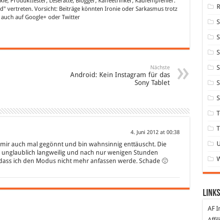
nkie, Produkttester, Leseratte, Blogger, Kaffeetrinker, Kaufempfehler.
" vertreten. Vorsicht: Beiträge könnten Ironie oder Sarkasmus trotz
h auch auf
Google+
oder
Twitter
S
S
S
Nächste
Android: Kein Instagram für das
Sony Tablet
S
S
T
T
4. Juni 2012 at 00:38
 mir auch mal gegönnt und bin wahnsinnig enttäuscht. Die
 unglaublich langweilig und nach nur wenigen Stunden
n, dass ich den Modus nicht mehr anfassen werde. Schade 🙁
Links
AF I
Affi