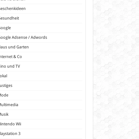
Geschenkideen
Gesundheit
Google
oogle Adsense / Adwords
Haus und Garten
nternet & Co
ino und TV
okal
ustiges
Mode
ultimedia
Musik
intendo Wii
laystation 3