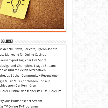
 DeLuXe!
nsider
NFL News, Berichte, Ergebnisse etc.
liate Marketing
für Online-Casinos
s außer Sport
Täglicher Live Sport
desliga und Champions League Streams
enlos und mit vielen Alternativen
dreads
Bücher Community + Rezensionen
gle Music
Musik hochladen und auf
schiedenen Geräten hören
 Ticker Fussball
der schnellste Fussi Ticker im
z
ify
Musik umsonst per Stream
as TV
Online TV-Programm