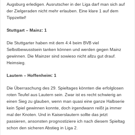
Augsburg erledigen. Ausrutscher in der Liga darf man sich auf
der Zielgeraden nicht mehr erlauben. Eine klare 1 auf dem
Tippzettel!
Stuttgart – Mainz: 1
Die Stuttgarter haben mit dem 4:4 beim BVB viel
Selbstbewusstsein tanken können und werden gegen Mainz
gewinnen. Die Mainzer sind sowieso nicht allzu gut drauf.
Heimsieg.
Lautern – Hoffenheim: 1
Die Überraschung des 29. Spieltages könnten die erfolglosen
roten Teufel aus Lautern sein. Zwar ist es recht schwierig an
einen Sieg zu glauben, wenn man quasi eine ganze Halbserie
kein Spiel gewinnen konnte, doch irgendwann reißt ja immer
mal der Knoten. Und in Kaiserslautern sollte das jetzt
passieren, ansonsten prognostiziere ich nach diesem Spieltag
schon den sicheren Abstieg in Liga 2.