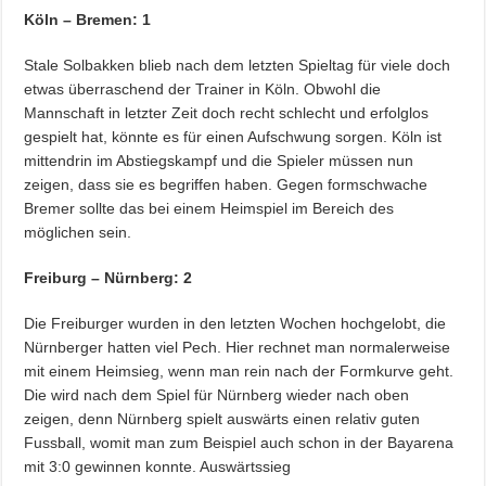
Köln – Bremen: 1
Stale Solbakken blieb nach dem letzten Spieltag für viele doch
etwas überraschend der Trainer in Köln. Obwohl die
Mannschaft in letzter Zeit doch recht schlecht und erfolglos
gespielt hat, könnte es für einen Aufschwung sorgen. Köln ist
mittendrin im Abstiegskampf und die Spieler müssen nun
zeigen, dass sie es begriffen haben. Gegen formschwache
Bremer sollte das bei einem Heimspiel im Bereich des
möglichen sein.
Freiburg – Nürnberg: 2
Die Freiburger wurden in den letzten Wochen hochgelobt, die
Nürnberger hatten viel Pech. Hier rechnet man normalerweise
mit einem Heimsieg, wenn man rein nach der Formkurve geht.
Die wird nach dem Spiel für Nürnberg wieder nach oben
zeigen, denn Nürnberg spielt auswärts einen relativ guten
Fussball, womit man zum Beispiel auch schon in der Bayarena
mit 3:0 gewinnen konnte. Auswärtssieg