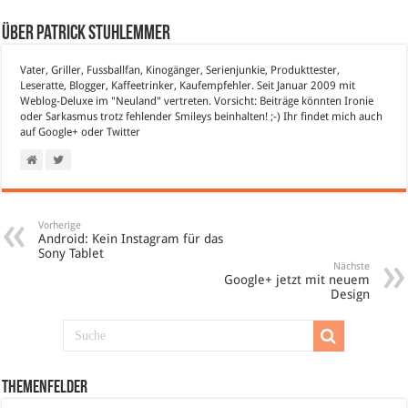
Über Patrick Stuhlemmer
Vater, Griller, Fussballfan, Kinogänger, Serienjunkie, Produkttester,
Leseratte, Blogger, Kaffeetrinker, Kaufempfehler. Seit Januar 2009 mit
Weblog-Deluxe im "Neuland" vertreten. Vorsicht: Beiträge könnten Ironie
oder Sarkasmus trotz fehlender Smileys beinhalten! ;-) Ihr findet mich auch
auf
Google+
oder
Twitter
Vorherige
Android: Kein Instagram für das
Sony Tablet
Nächste
Google+ jetzt mit neuem
Design
Themenfelder