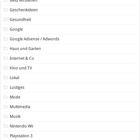
Geld verdienen
Geschenkideen
Gesundheit
Google
Google Adsense / Adwords
Haus und Garten
Internet & Co
Kino und TV
Lokal
Lustiges
Mode
Multimedia
Musik
Nintendo Wii
Playstation 3