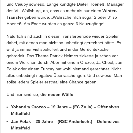
und Caiuby sowieso. Lange kündigte Dieter Hoeneß, Manager
des VfL Wolfsburg, an, dass es mehr als nur einen
Winter-
Transfer
geben würde. „Wahrscheinlich sogar 2 oder 3“ so
Hoeneß. Am Ende wurden es ganze 6 Neuzugänge!
Natürlich sind auch in dieser Transferperiode wieder Spieler
dabei, mit denen man nicht so unbedingt gerechnet hätte. Es
wird ja immer viel spekuliert und in der Gerüchteküche
gebrodelt. Das Thema Patrick Helmes sickerte ja schon vor
einem Weilchen durch. Aber mit einem Orozco, Ja-Cheol, Jan
Polak oder einem Tuncay hat wohl niemand gerechnet. Nicht
alles unbedingt negative Überraschungen. Und sowieso: Man
sollte jedem Spieler erstmal eine Chance geben.
Und hier sind sie,
die neuen Wölfe
:
Yohandry Orozco – 19 Jahre – (FC Zulia) – Offensives
Mittelfeld
Jan Polak – 29 Jahre – (RSC Anderlecht) – Defensives
Mittelfeld