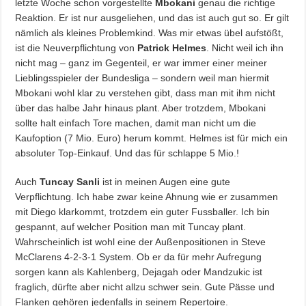
letzte Woche schon vorgestellte
Mbokani
genau die richtige
Reaktion. Er ist nur ausgeliehen, und das ist auch gut so. Er gilt
nämlich als kleines Problemkind. Was mir etwas übel aufstößt,
ist die Neuverpflichtung von
Patrick Helmes
. Nicht weil ich ihn
nicht mag – ganz im Gegenteil, er war immer einer meiner
Lieblingsspieler der Bundesliga – sondern weil man hiermit
Mbokani wohl klar zu verstehen gibt, dass man mit ihm nicht
über das halbe Jahr hinaus plant. Aber trotzdem, Mbokani
sollte halt einfach Tore machen, damit man nicht um die
Kaufoption (7 Mio. Euro) herum kommt. Helmes ist für mich ein
absoluter Top-Einkauf. Und das für schlappe 5 Mio.!
Auch
Tuncay Sanli
ist in meinen Augen eine gute
Verpflichtung. Ich habe zwar keine Ahnung wie er zusammen
mit Diego klarkommt, trotzdem ein guter Fussballer. Ich bin
gespannt, auf welcher Position man mit Tuncay plant.
Wahrscheinlich ist wohl eine der Außenpositionen in Steve
McClarens 4-2-3-1 System. Ob er da für mehr Aufregung
sorgen kann als Kahlenberg, Dejagah oder Mandzukic ist
fraglich, dürfte aber nicht allzu schwer sein. Gute Pässe und
Flanken gehören jedenfalls in seinem Repertoire.