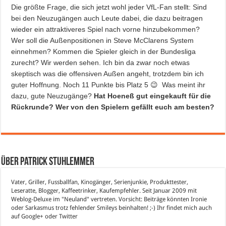
Die größte Frage, die sich jetzt wohl jeder VfL-Fan stellt: Sind
bei den Neuzugängen auch Leute dabei, die dazu beitragen
wieder ein attraktiveres Spiel nach vorne hinzubekommen?
Wer soll die Außenpositionen in Steve McClarens System
einnehmen? Kommen die Spieler gleich in der Bundesliga
zurecht? Wir werden sehen. Ich bin da zwar noch etwas
skeptisch was die offensiven Außen angeht, trotzdem bin ich
guter Hoffnung. Noch 11 Punkte bis Platz 5 😉 Was meint ihr
dazu, gute Neuzugänge?
Hat Hoeneß gut eingekauft für die
Rückrunde? Wer von den Spielern gefällt euch am besten?
Über Patrick Stuhlemmer
Vater, Griller, Fussballfan, Kinogänger, Serienjunkie, Produkttester,
Leseratte, Blogger, Kaffeetrinker, Kaufempfehler. Seit Januar 2009 mit
Weblog-Deluxe im "Neuland" vertreten. Vorsicht: Beiträge könnten Ironie
oder Sarkasmus trotz fehlender Smileys beinhalten! ;-) Ihr findet mich auch
auf
Google+
oder
Twitter