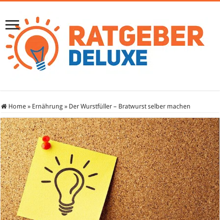
Home
»
Ernährung
»
Der Wurstfüller – Bratwurst selber machen