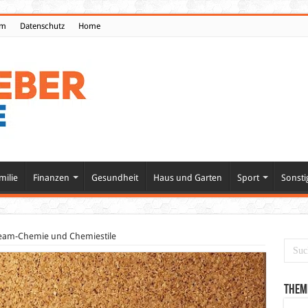
um
Datenschutz
Home
milie
Finanzen
Gesundheit
Haus und Garten
Sport
Sonsti
 Team-Chemie und Chemiestile
Them