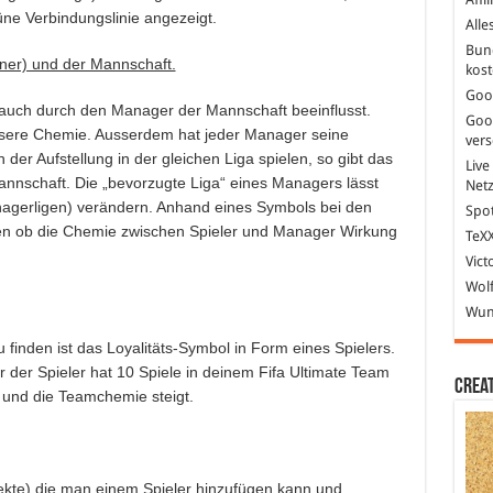
ne Verbindungslinie angezeigt.
Alle
Bun
ner) und der Mannschaft.
kost
Goo
d auch durch den Manager der Mannschaft beeinflusst.
Goo
bessere Chemie. Ausserdem hat jeder Manager seine
ver
n der Aufstellung in der gleichen Liga spielen, so gibt das
Live
nnschaft. Die „bevorzugte Liga“ eines Managers lässt
Net
nagerligen) verändern. Anhand eines Symbols bei den
Spot
hen ob die Chemie zwischen Spieler und Manager Wirkung
TeXX
Vict
Wolf
Wund
u finden ist das Loyalitäts-Symbol in Form eines Spielers.
r der Spieler hat 10 Spiele in deinem Fifa Ultimate Team
Crea
us und die Teamchemie steigt.
ekte) die man einem Spieler hinzufügen kann und