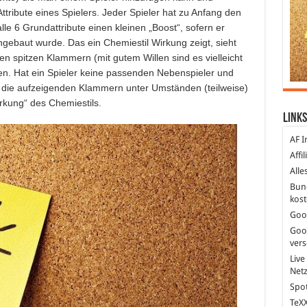
ttribute eines Spielers. Jeder Spieler hat zu Anfang den
le 6 Grundattribute einen kleinen „Boost“, sofern er
gebaut wurde. Das ein Chemiestil Wirkung zeigt, sieht
n spitzen Klammern (mit gutem Willen sind es vielleicht
den. Hat ein Spieler keine passenden Nebenspieler und
 die aufzeigenden Klammern unter Umständen (teilweise)
irkung“ des Chemiestils.
Links
AF I
Affi
Alle
Bun
kost
Goo
Goo
ver
Live
Net
Spot
TeXX