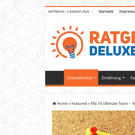
Startseite
Impress
MITTWOCH , 5 AUGUST 2026
Entertainment
Ernährung
Fa
Home
»
Featured
»
Fifa 14 Ultimate Team –