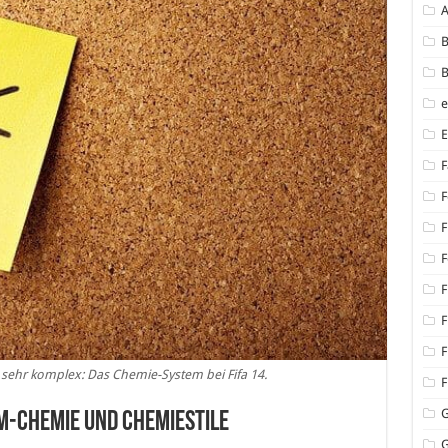
B
B
F
F
F
F
F
F
F
sehr komplex: Das Chemie-System bei Fifa 14.
F
am-Chemie und Chemiestile
G