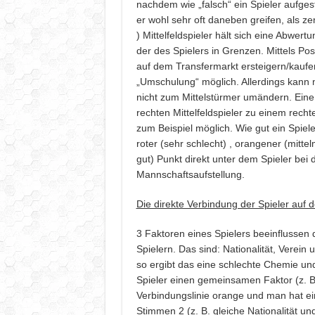
nachdem wie „falsch“ ein Spieler aufgeste
er wohl sehr oft daneben greifen, als zen
) Mittelfeldspieler hält sich eine Abwe
der des Spielers in Grenzen. Mittels Pos
auf dem Transfermarkt ersteigern/kaufen
„Umschulung“ möglich. Allerdings kann
nicht zum Mittelstürmer umändern. Ein
rechten Mittelfeldspieler zu einem rech
zum Beispiel möglich. Wie gut ein Spieler 
roter (sehr schlecht) , orangener (mitte
gut) Punkt direkt unter dem Spieler bei 
Mannschaftsaufstellung.
Die direkte Verbindung der Spieler auf 
3 Faktoren eines Spielers beeinflussen
Spielern. Das sind: Nationalität, Verein
so ergibt das eine schlechte Chemie und
Spieler einen gemeinsamen Faktor (z. B. 
Verbindungslinie orange und man hat ei
Stimmen 2 (z. B. gleiche Nationalität und