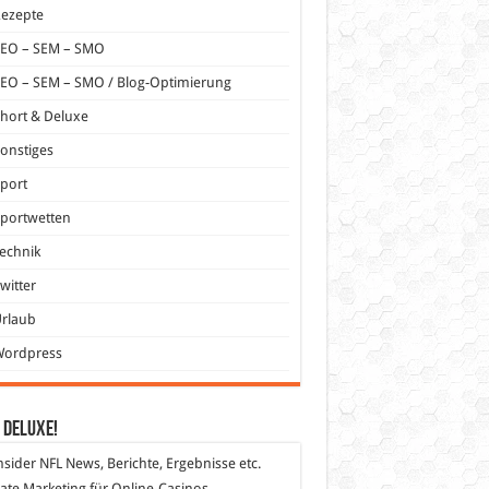
Rezepte
SEO – SEM – SMO
EO – SEM – SMO / Blog-Optimierung
hort & Deluxe
onstiges
port
portwetten
echnik
witter
Urlaub
Wordpress
 DeLuXe!
nsider
NFL News, Berichte, Ergebnisse etc.
liate Marketing
für Online-Casinos