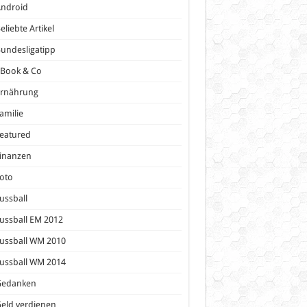
Android
eliebte Artikel
undesligatipp
eBook & Co
Ernährung
amilie
eatured
inanzen
oto
ussball
ussball EM 2012
ussball WM 2010
ussball WM 2014
Gedanken
eld verdienen