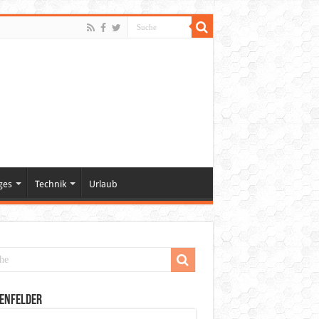
ges
Technik
Urlaub
enfelder