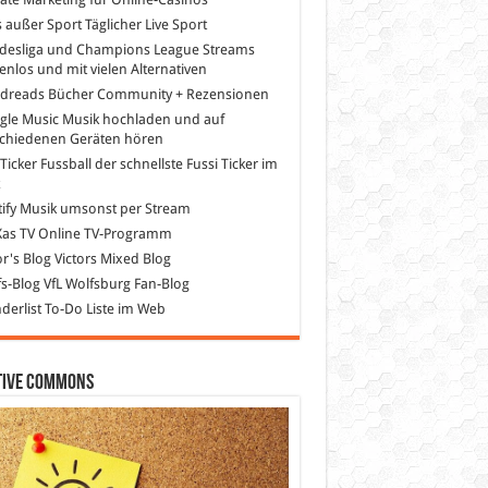
s außer Sport
Täglicher Live Sport
desliga und Champions League Streams
enlos und mit vielen Alternativen
dreads
Bücher Community + Rezensionen
gle Music
Musik hochladen und auf
schiedenen Geräten hören
 Ticker Fussball
der schnellste Fussi Ticker im
z
ify
Musik umsonst per Stream
as TV
Online TV-Programm
or's Blog
Victors Mixed Blog
s-Blog
VfL Wolfsburg Fan-Blog
erlist
To-Do Liste im Web
tive Commons