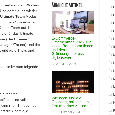
Ähnliche Artikel
nun seit wenigen Wochen
 Und damit auch wieder
Ultimate Team
Modus.
h mittels Spielerkarten
Dream-Team auf. In
G
 die für das Ultimate
E-Commerce-
mie
(Die
Chemie
Unternehmen 2026: Die
anager /Trainer) und die
ideale Rechtsform finden
I
und den
 gibt viele Tricks und
Gründungsprozess
K
digitalisieren
L
27. März 2026
aft sollte man folgende
L
M
ein rechter
Wie hoch sind die
elfeld seine volle
Chancen, online einen
N
z kann man ihn auch auf
Traumpartner zu finden?
P
ert die Chemie je
11. Oktober 2024