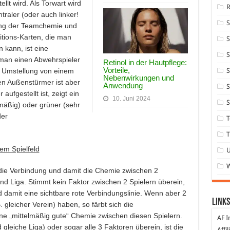
llt wird. Als Torwart wird
traler (oder auch linker!
rtung der Teamchemie und
itions-Karten, die man
S
 kann, ist eine
S
 man einen Abwehrspieler
Retinol in der Hautpflege:
Vorteile,
e Umstellung von einem
S
Nebenwirkungen und
ten Außenstürmer ist aber
Anwendung
S
aufgestellt ist, zeigt ein
10. Juni 2024
S
lmäßig) oder grüner (sehr
der
T
T
dem Spielfeld
 die Verbindung und damit die Chemie zwischen 2
 und Liga. Stimmt kein Faktor zwischen 2 Spielern überein,
 damit eine sichtbare rote Verbindungslinie. Wenn aber 2
Links
gleicher Verein) haben, so färbt sich die
ne „mittelmäßig gute“ Chemie zwischen diesen Spielern.
AF I
 gleiche Liga) oder sogar alle 3 Faktoren überein, ist die
Affi