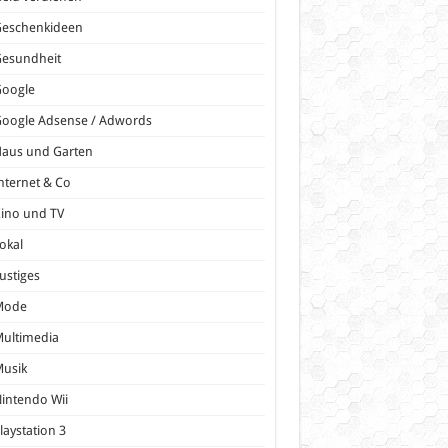
Geschenkideen
Gesundheit
Google
oogle Adsense / Adwords
Haus und Garten
nternet & Co
ino und TV
okal
ustiges
Mode
ultimedia
Musik
intendo Wii
laystation 3