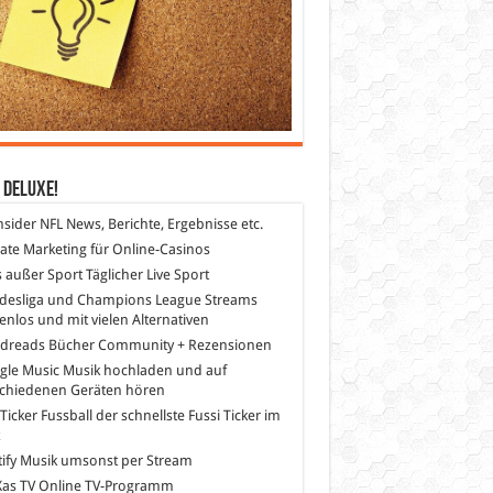
 DeLuXe!
nsider
NFL News, Berichte, Ergebnisse etc.
liate Marketing
für Online-Casinos
s außer Sport
Täglicher Live Sport
desliga und Champions League Streams
enlos und mit vielen Alternativen
dreads
Bücher Community + Rezensionen
gle Music
Musik hochladen und auf
schiedenen Geräten hören
 Ticker Fussball
der schnellste Fussi Ticker im
z
ify
Musik umsonst per Stream
as TV
Online TV-Programm