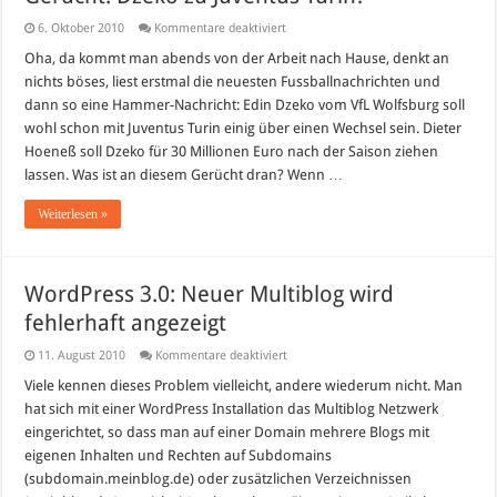
für
6. Oktober 2010
Kommentare deaktiviert
Gerücht:
Dzeko
Oha, da kommt man abends von der Arbeit nach Hause, denkt an
zu
nichts böses, liest erstmal die neuesten Fussballnachrichten und
Juventus
Turin?
dann so eine Hammer-Nachricht: Edin Dzeko vom VfL Wolfsburg soll
wohl schon mit Juventus Turin einig über einen Wechsel sein. Dieter
Hoeneß soll Dzeko für 30 Millionen Euro nach der Saison ziehen
lassen. Was ist an diesem Gerücht dran? Wenn …
Weiterlesen »
WordPress 3.0: Neuer Multiblog wird
fehlerhaft angezeigt
für
11. August 2010
Kommentare deaktiviert
WordPress
3.0:
Viele kennen dieses Problem vielleicht, andere wiederum nicht. Man
Neuer
hat sich mit einer WordPress Installation das Multiblog Netzwerk
Multiblog
wird
eingerichtet, so dass man auf einer Domain mehrere Blogs mit
fehlerhaft
eigenen Inhalten und Rechten auf Subdomains
angezeigt
(subdomain.meinblog.de) oder zusätzlichen Verzeichnissen