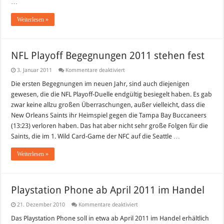
…
Weiterlesen »
NFL Playoff Begegnungen 2011 stehen fest
für
3. Januar 2011
Kommentare deaktiviert
NFL
Playoff
Die ersten Begegnungen im neuen Jahr, sind auch diejenigen
Begegnungen
gewesen, die die NFL Playoff-Duelle endgültig besiegelt haben. Es gab
2011
stehen
zwar keine allzu großen Überraschungen, außer vielleicht, dass die
fest
New Orleans Saints ihr Heimspiel gegen die Tampa Bay Buccaneers
(13:23) verloren haben. Das hat aber nicht sehr große Folgen für die
Saints, die im 1. Wild Card-Game der NFC auf die Seattle …
Weiterlesen »
Playstation Phone ab April 2011 im Handel
für
21. Dezember 2010
Kommentare deaktiviert
Playstation
Phone
Das Playstation Phone soll in etwa ab April 2011 im Handel erhältlich
ab