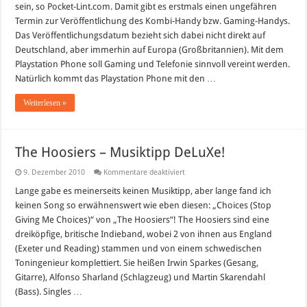
sein, so Pocket-Lint.com. Damit gibt es erstmals einen ungefähren
April
2011
Termin zur Veröffentlichung des Kombi-Handy bzw. Gaming-Handys.
im
Das Veröffentlichungsdatum bezieht sich dabei nicht direkt auf
Handel
Deutschland, aber immerhin auf Europa (Großbritannien). Mit dem
Playstation Phone soll Gaming und Telefonie sinnvoll vereint werden.
Natürlich kommt das Playstation Phone mit den …
Weiterlesen »
The Hoosiers – Musiktipp DeLuXe!
für
9. Dezember 2010
Kommentare deaktiviert
The
Hoosiers
Lange gabe es meinerseits keinen Musiktipp, aber lange fand ich
–
keinen Song so erwähnenswert wie eben diesen: „Choices (Stop
Musiktipp
DeLuXe!
Giving Me Choices)“ von „The Hoosiers“! The Hoosiers sind eine
dreiköpfige, britische Indieband, wobei 2 von ihnen aus England
(Exeter und Reading) stammen und von einem schwedischen
Toningenieur komplettiert. Sie heißen Irwin Sparkes (Gesang,
Gitarre), Alfonso Sharland (Schlagzeug) und Martin Skarendahl
(Bass). Singles …