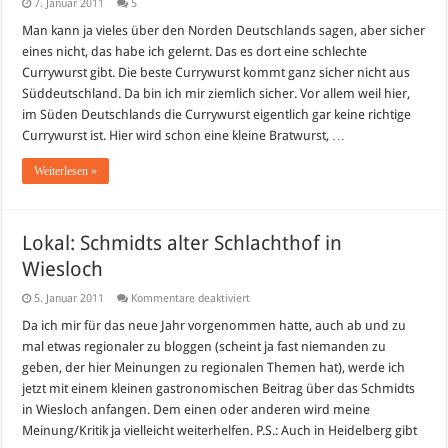
7. Januar 2011
5
Man kann ja vieles über den Norden Deutschlands sagen, aber sicher
eines nicht, das habe ich gelernt. Das es dort eine schlechte
Currywurst gibt. Die beste Currywurst kommt ganz sicher nicht aus
Süddeutschland. Da bin ich mir ziemlich sicher. Vor allem weil hier,
im Süden Deutschlands die Currywurst eigentlich gar keine richtige
Currywurst ist. Hier wird schon eine kleine Bratwurst, …
Weiterlesen »
Lokal: Schmidts alter Schlachthof in
Wiesloch
für
5. Januar 2011
Kommentare deaktiviert
Lokal:
Schmidts
Da ich mir für das neue Jahr vorgenommen hatte, auch ab und zu
alter
mal etwas regionaler zu bloggen (scheint ja fast niemanden zu
Schlachthof
in
geben, der hier Meinungen zu regionalen Themen hat), werde ich
Wiesloch
jetzt mit einem kleinen gastronomischen Beitrag über das Schmidts
in Wiesloch anfangen. Dem einen oder anderen wird meine
Meinung/Kritik ja vielleicht weiterhelfen. P.S.: Auch in Heidelberg gibt