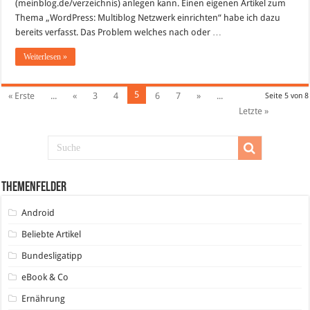
(meinblog.de/verzeichnis) anlegen kann. Einen eigenen Artikel zum
Thema „WordPress: Multiblog Netzwerk einrichten“ habe ich dazu
bereits verfasst. Das Problem welches nach oder …
Weiterlesen »
5
« Erste
...
«
3
4
6
7
»
...
Seite 5 von 8
Letzte »
Themenfelder
Android
Beliebte Artikel
Bundesligatipp
eBook & Co
Ernährung