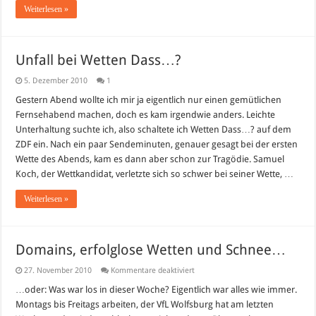
Weiterlesen »
Unfall bei Wetten Dass…?
5. Dezember 2010
1
Gestern Abend wollte ich mir ja eigentlich nur einen gemütlichen
Fernsehabend machen, doch es kam irgendwie anders. Leichte
Unterhaltung suchte ich, also schaltete ich Wetten Dass…? auf dem
ZDF ein. Nach ein paar Sendeminuten, genauer gesagt bei der ersten
Wette des Abends, kam es dann aber schon zur Tragödie. Samuel
Koch, der Wettkandidat, verletzte sich so schwer bei seiner Wette, …
Weiterlesen »
Domains, erfolglose Wetten und Schnee…
für
27. November 2010
Kommentare deaktiviert
Domains,
erfolglose
…oder: Was war los in dieser Woche? Eigentlich war alles wie immer.
Wetten
Montags bis Freitags arbeiten, der VfL Wolfsburg hat am letzten
und
Schnee…