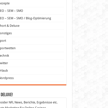
Rezepte
SEO – SEM – SMO
EO – SEM – SMO / Blog-Optimierung
hort & Deluxe
onstiges
port
portwetten
echnik
witter
Urlaub
Wordpress
 DeLuXe!
nsider
NFL News, Berichte, Ergebnisse etc.
liate Marketing
für Online-Casinos