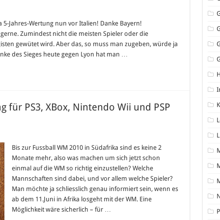
n:
efa 5-Jahres-Wertung nun vor Italien! Danke Bayern!
gerne. Zumindest nicht die meisten Spieler oder die
ht!
gisten gewütet wird. Aber das, so muss man zugeben, würde ja
Danke des Sieges heute gegen Lyon hat man …
G
I
 für PS3, XBox, Nintendo Wii und PSP
K
L
L
Bis zur Fussball WM 2010 in Südafrika sind es keine 2
Monate mehr, also was machen um sich jetzt schon
M
einmal auf die WM so richtig einzustellen? Welche
Mannschaften sind dabei, und vor allem welche Spieler?
Man möchte ja schliesslich genau informiert sein, wenn es
N
ab dem 11.Juni in Afrika losgeht mit der WM. Eine
Möglichkeit wäre sicherlich – für …
P