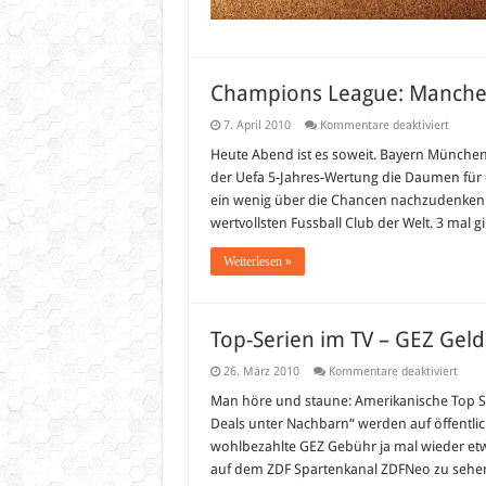
Champions League: Manche
für
7. April 2010
Kommentare deaktiviert
Champ
League
Heute Abend ist es soweit. Bayern München 
Manche
der Uefa 5-Jahres-Wertung die Daumen für di
United
Bayern
ein wenig über die Chancen nachzudenken. 
Münch
wertvollsten Fussball Club der Welt. 3 mal 
Weiterlesen »
Top-Serien im TV – GEZ Geld
für
26. März 2010
Kommentare deaktiviert
Top-
Serie
Man höre und staune: Amerikanische Top S
im
Deals unter Nachbarn“ werden auf öffentlic
TV
–
wohlbezahlte GEZ Gebühr ja mal wieder et
GEZ
auf dem ZDF Spartenkanal ZDFNeo zu sehen
Gelde
doch