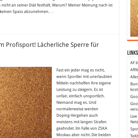
 nicht an seiner Diät festhält. Warum? Meiner Meinung nach ist
lt keinen Spass abzunehmen. …
m Profisport! Lächerliche Sperre für
Links
für
AF I
Doping
hat
Affi
Fast ein jeder mag es nicht,
nun
wenn Sportler mit unerlaubten
Alle
freie
Bahn
Mitteln nachhelfen ihre eigene
Bun
im
Leistung zu steigern. Es ist
kost
Profisport!
Lächerliche
unfair, einfach unsportlich.
Goo
Sperre
für
Niemand mag es. Und
Goo
ZSKA
normalerweise werden
ver
Moskau
Doping-Vergehen auch
Live
meistens mit langen Strafen
Net
geahndet. Im Falle von ZSKA
Spot
Moskau aber nicht. Die beiden
TeXX