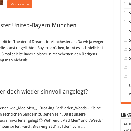
Weiterlesen »
S
ster United-Bayern München
S
ions
S
:
tritt im Theater of Dreams in Manchester an. Da wir ja wegen
ster
e sonst ungeliebten Bayern drücken, lohnt es sich vielleicht
-
S
3 mal spielte Bayern bisher in Manchester, den übrigens
en
S
ging man nicht als …
T
T
er doch wieder sinnvoll angelegt?
n
erien wie „Mad Men„, „Breaking Bad“ oder „Weeds – Kleine
h rechtlichen Sendern zu sehen sein. Da ist unsere
Links
was sinnvoller angelegt 😉 Während „Mad Men“ und „Weeds“
AF I
 sein sollen, wird „Breaking Bad“ auf dem vom …
r
Affi