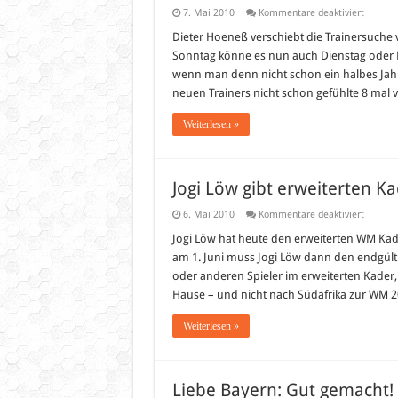
für
7. Mai 2010
Kommentare deaktiviert
In
Wolfsbu
Dieter Hoeneß verschiebt die Trainersuche 
geht
Sonntag könne es nun auch Dienstag oder Mi
es
drunter
wenn man denn nicht schon ein halbes Jahr
und
neuen Trainers nicht schon gefühlte 8 mal 
drüber
Weiterlesen »
Jogi Löw gibt erweiterten 
für
6. Mai 2010
Kommentare deaktiviert
Jogi
Löw
Jogi Löw hat heute den erweiterten WM Ka
gibt
am 1. Juni muss Jogi Löw dann den endgült
erweite
Kader
oder anderen Spieler im erweiterten Kader,
der
Hause – und nicht nach Südafrika zur WM 20
WM
2010
bekannt
Weiterlesen »
Liebe Bayern: Gut gemacht!