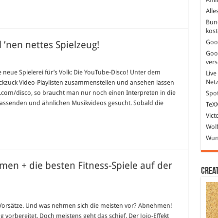
r
Alle
oll
egt?
Bun
kost
Goo
’nen nettes Spielzeug!
Goo
ver
 neue Spielerei für’s Volk: Die YouTube-Disco! Unter dem
Live
Net
uckzuck Video-Playlisten zusammenstellen und ansehen lassen
com/disco, so braucht man nur noch einen Interpreten in die
Spot
passenden und ähnlichen Musikvideos gesucht. Sobald die
TeXX
Vict
Wolf
Wund
en + die besten Fitness-Spiele auf der
Crea
 Vorsätze. Und was nehmen sich die meisten vor? Abnehmen!
ag vorbereitet. Doch meistens geht das schief. Der Jojo-Effekt