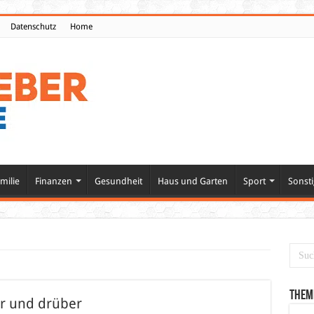
Datenschutz
Home
milie
Finanzen
Gesundheit
Haus und Garten
Sport
Sonsti
Them
er und drüber