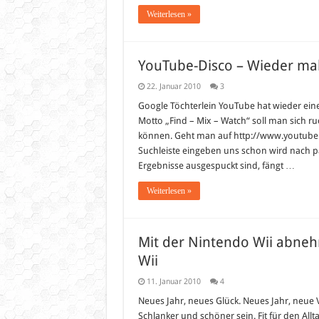
wiede
Weiterlesen »
sinnv
angel
YouTube-Disco – Wieder mal 
22. Januar 2010
3
Google Töchterlein YouTube hat wieder eine
Motto „Find – Mix – Watch“ soll man sich r
können. Geht man auf http://www.youtube.
Suchleiste eingeben uns schon wird nach 
Ergebnisse ausgespuckt sind, fängt …
Weiterlesen »
Mit der Nintendo Wii abnehm
Wii
11. Januar 2010
4
Neues Jahr, neues Glück. Neues Jahr, neue
Schlanker und schöner sein. Fit für den Allt