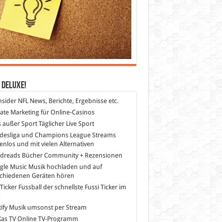
 DeLuXe!
nsider
NFL News, Berichte, Ergebnisse etc.
liate Marketing
für Online-Casinos
s außer Sport
Täglicher Live Sport
desliga und Champions League Streams
enlos und mit vielen Alternativen
dreads
Bücher Community + Rezensionen
gle Music
Musik hochladen und auf
schiedenen Geräten hören
 Ticker Fussball
der schnellste Fussi Ticker im
z
ify
Musik umsonst per Stream
as TV
Online TV-Programm