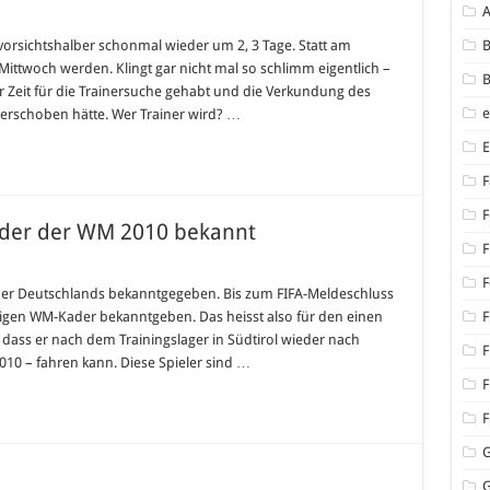
rg
vorsichtshalber schonmal wieder um 2, 3 Tage. Statt am
B
ttwoch werden. Klingt gar nicht mal so schlimm eigentlich –
B
 Zeit für die Trainersuche gehabt und die Verkundung des
verschoben hätte. Wer Trainer wird? …
F
F
Kader der WM 2010 bekannt
F
F
der Deutschlands bekanntgegeben. Bis zum FIFA-Meldeschluss
igen WM-Kader bekanntgeben. Das heisst also für den einen
F
rten
 dass er nach dem Trainingslager in Südtirol wieder nach
F
10 – fahren kann. Diese Spieler sind …
F
F
G