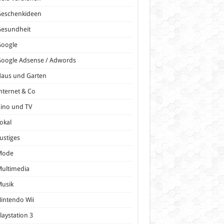
Geschenkideen
Gesundheit
Google
oogle Adsense / Adwords
Haus und Garten
nternet & Co
ino und TV
okal
ustiges
Mode
ultimedia
Musik
intendo Wii
laystation 3