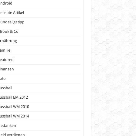
Android
eliebte Artikel
undesligatipp
eBook & Co
Ernährung
amilie
eatured
inanzen
oto
ussball
ussball EM 2012
ussball WM 2010
ussball WM 2014
Gedanken
eld verdienen