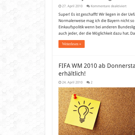
für
27. April 2010
Kommentare deaktiviert
Liebe
Bayer
Super! Es ist geschafft! Wir liegen in der U
Gut
Normalerweise mag ich die Bayern nicht so 
gemac
Einkaufspolitik wenn bei anderen Bundesli
auch jeder, der die Möglichkeit dazu hat. 
Weiterlesen »
FIFA WM 2010 ab Donnerstag
erhältlich!
24. April 2010
2