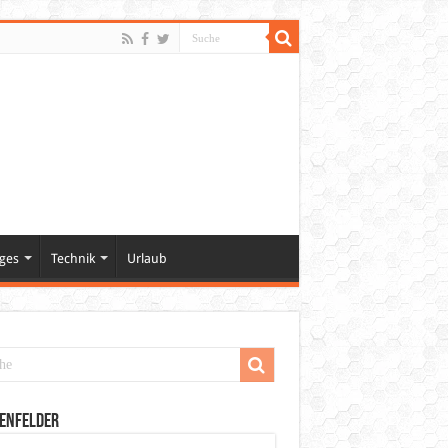
ges
Technik
Urlaub
enfelder