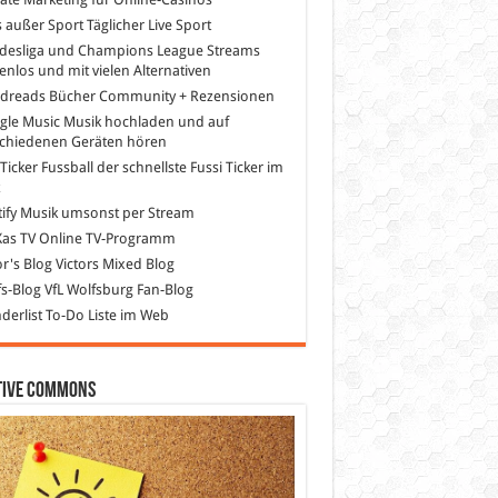
s außer Sport
Täglicher Live Sport
desliga und Champions League Streams
enlos und mit vielen Alternativen
dreads
Bücher Community + Rezensionen
gle Music
Musik hochladen und auf
schiedenen Geräten hören
 Ticker Fussball
der schnellste Fussi Ticker im
z
ify
Musik umsonst per Stream
as TV
Online TV-Programm
or's Blog
Victors Mixed Blog
s-Blog
VfL Wolfsburg Fan-Blog
erlist
To-Do Liste im Web
tive Commons