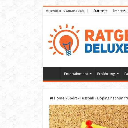
Startseite
Impress
MITTWOCH , 5 AUGUST 2026
Entertainment
Ernährung
Fa
Home
»
Sport
»
Fussball
»
Doping hat nun fre