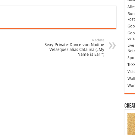
Alle
Bun
kost
Goo
Goo
ver
Nächste
Sexy Private-Dance von Nadine
Live
Velazquez alias Catalina („My
Net
Name is Earl“)
Spot
TeXX
Vict
Wolf
Wund
Crea