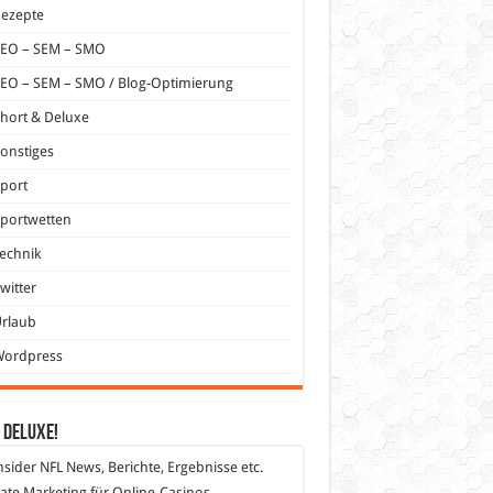
Rezepte
SEO – SEM – SMO
EO – SEM – SMO / Blog-Optimierung
hort & Deluxe
onstiges
port
portwetten
echnik
witter
Urlaub
Wordpress
 DeLuXe!
nsider
NFL News, Berichte, Ergebnisse etc.
liate Marketing
für Online-Casinos