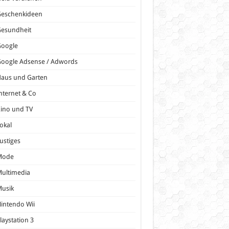
Geschenkideen
Gesundheit
Google
oogle Adsense / Adwords
Haus und Garten
nternet & Co
ino und TV
okal
ustiges
Mode
ultimedia
Musik
intendo Wii
laystation 3