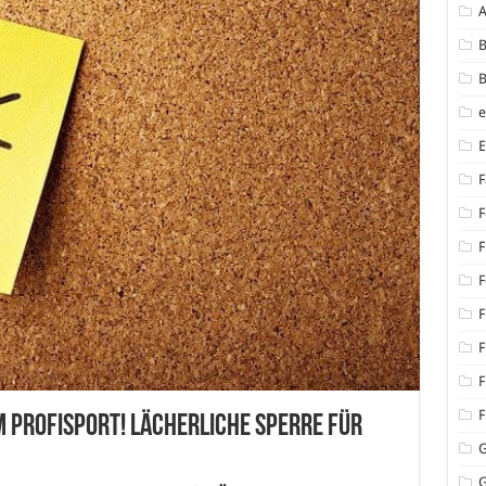
B
B
F
F
F
F
F
F
F
F
m Profisport! Lächerliche Sperre für
G