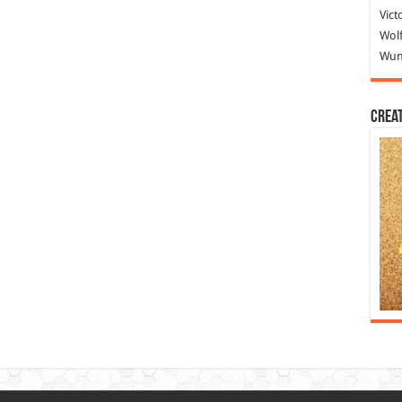
Vict
Wolf
Wund
Crea