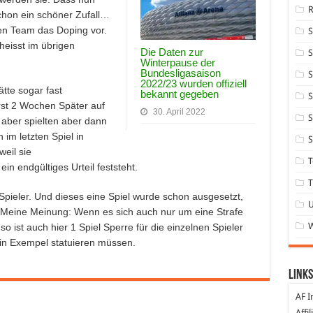
schon ein schöner Zufall…
en Team das Doping vor.
eisst im übrigen
Die Daten zur
S
Winterpause der
Bundesligasaison
S
2022/23 wurden offiziell
tte sogar fast
bekannt gegeben
S
rst 2 Wochen Später auf
30. April 2022
S
 aber spielten aber dann
im letzten Spiel in
S
weil sie
T
ein endgültiges Urteil feststeht.
T
 Spieler. Und dieses eine Spiel wurde schon ausgesetzt,
en. Meine Meinung: Wenn es sich auch nur um eine Strafe
 ist auch hier 1 Spiel Sperre für die einzelnen Spieler
ein Exempel statuieren müssen.
Links
AF I
Affi