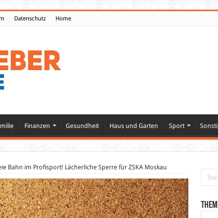
um
Datenschutz
Home
milie
Finanzen
Gesundheit
Haus und Garten
Sport
Sonsti
ie Bahn im Profisport! Lächerliche Sperre für ZSKA Moskau
Them