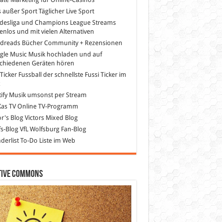
s außer Sport
Täglicher Live Sport
desliga und Champions League Streams
enlos und mit vielen Alternativen
dreads
Bücher Community + Rezensionen
gle Music
Musik hochladen und auf
schiedenen Geräten hören
 Ticker Fussball
der schnellste Fussi Ticker im
z
ify
Musik umsonst per Stream
as TV
Online TV-Programm
or's Blog
Victors Mixed Blog
s-Blog
VfL Wolfsburg Fan-Blog
erlist
To-Do Liste im Web
tive Commons