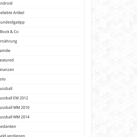
Android
eliebte Artikel
undesligatipp
eBook & Co
Ernährung
amilie
eatured
inanzen
oto
ussball
ussball EM 2012
ussball WM 2010
ussball WM 2014
Gedanken
eld verdienen