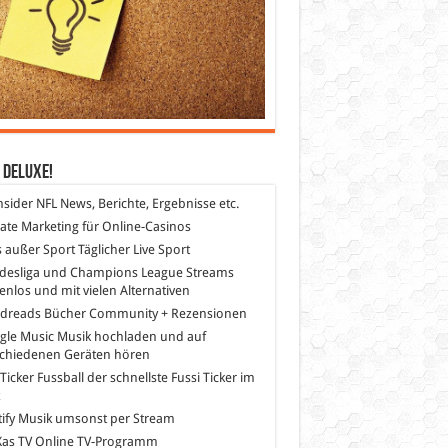
 DeLuXe!
nsider
NFL News, Berichte, Ergebnisse etc.
liate Marketing
für Online-Casinos
s außer Sport
Täglicher Live Sport
desliga und Champions League Streams
enlos und mit vielen Alternativen
dreads
Bücher Community + Rezensionen
gle Music
Musik hochladen und auf
schiedenen Geräten hören
 Ticker Fussball
der schnellste Fussi Ticker im
z
ify
Musik umsonst per Stream
as TV
Online TV-Programm