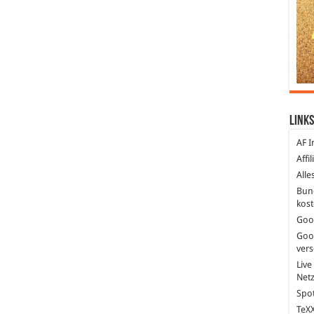
Links
AF I
Affi
Alle
Bun
kost
Goo
Goo
ver
Live
Net
Spot
TeXX