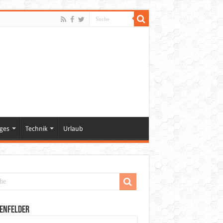
ges
Technik
Urlaub
enfelder