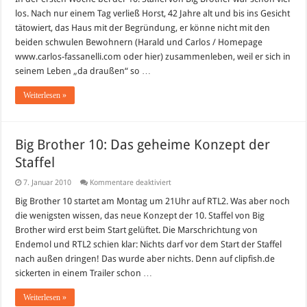
10:
los. Nach nur einem Tag verließ Horst, 42 Jahre alt und bis ins Gesicht
Erste
Pöbeleien
tätowiert, das Haus mit der Begründung, er könne nicht mit den
–
beiden schwulen Bewohnern (Harald und Carlos / Homepage
Wer
fliegt
www.carlos-fassanelli.com oder hier) zusammenleben, weil er sich in
heute
Abend?
seinem Leben „da draußen“ so …
Weiterlesen »
Big Brother 10: Das geheime Konzept der
Staffel
für
7. Januar 2010
Kommentare deaktiviert
Big
Brother
Big Brother 10 startet am Montag um 21Uhr auf RTL2. Was aber noch
10:
die wenigsten wissen, das neue Konzept der 10. Staffel von Big
Das
geheime
Brother wird erst beim Start gelüftet. Die Marschrichtung von
Konzept
Endemol und RTL2 schien klar: Nichts darf vor dem Start der Staffel
der
Staffel
nach außen dringen! Das wurde aber nichts. Denn auf clipfish.de
sickerten in einem Trailer schon …
Weiterlesen »