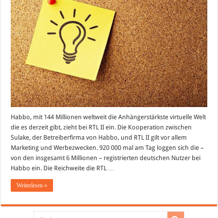
ein
Habbo, mit 144 Millionen weltweit die Anhängerstärkste virtuelle Welt
die es derzeit gibt, zieht bei RTL II ein. Die Kooperation zwischen
Sulake, der Betreiberfirma von Habbo, und RTL II gilt vor allem
Marketing und Werbezwecken. 920 000 mal am Tag loggen sich die –
von den insgesamt 6 Millionen – registrierten deutschen Nutzer bei
Habbo ein. Die Reichweite die RTL …
Weiterlesen »