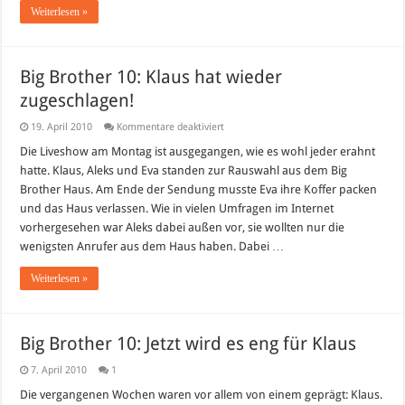
Weiterlesen »
Big Brother 10: Klaus hat wieder
zugeschlagen!
für
19. April 2010
Kommentare deaktiviert
Big
Brother
Die Liveshow am Montag ist ausgegangen, wie es wohl jeder erahnt
10:
hatte. Klaus, Aleks und Eva standen zur Rauswahl aus dem Big
Klaus
hat
Brother Haus. Am Ende der Sendung musste Eva ihre Koffer packen
wieder
und das Haus verlassen. Wie in vielen Umfragen im Internet
zugeschlagen!
vorhergesehen war Aleks dabei außen vor, sie wollten nur die
wenigsten Anrufer aus dem Haus haben. Dabei …
Weiterlesen »
Big Brother 10: Jetzt wird es eng für Klaus
7. April 2010
1
Die vergangenen Wochen waren vor allem von einem geprägt: Klaus.