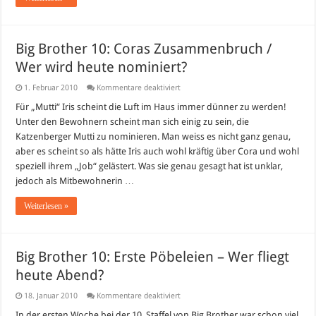
Big Brother 10: Coras Zusammenbruch /
Wer wird heute nominiert?
für
1. Februar 2010
Kommentare deaktiviert
Big
Brother
Für „Mutti“ Iris scheint die Luft im Haus immer dünner zu werden!
10:
Unter den Bewohnern scheint man sich einig zu sein, die
Coras
Zusammenbruch
Katzenberger Mutti zu nominieren. Man weiss es nicht ganz genau,
/
aber es scheint so als hätte Iris auch wohl kräftig über Cora und wohl
Wer
wird
speziell ihrem „Job“ gelästert. Was sie genau gesagt hat ist unklar,
heute
nominiert?
jedoch als Mitbewohnerin …
Weiterlesen »
Big Brother 10: Erste Pöbeleien – Wer fliegt
heute Abend?
für
18. Januar 2010
Kommentare deaktiviert
Big
Brother
In der ersten Woche bei der 10. Staffel von Big Brother war schon viel