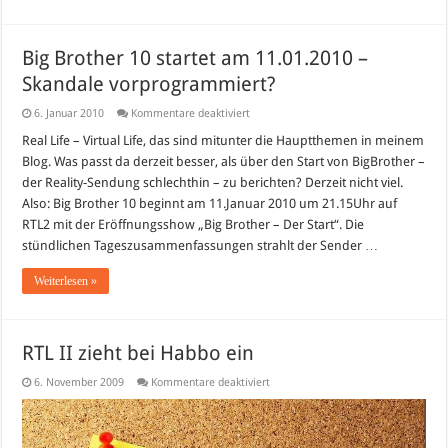
Big Brother 10 startet am 11.01.2010 –
Skandale vorprogrammiert?
für
6. Januar 2010
Kommentare deaktiviert
Big
Brother
Real Life – Virtual Life, das sind mitunter die Hauptthemen in meinem
10
Blog. Was passt da derzeit besser, als über den Start von BigBrother –
startet
am
der Reality-Sendung schlechthin – zu berichten? Derzeit nicht viel.
11.01.2010
Also: Big Brother 10 beginnt am 11.Januar 2010 um 21.15Uhr auf
–
Skandale
RTL2 mit der Eröffnungsshow „Big Brother – Der Start“. Die
vorprogrammiert?
stündlichen Tageszusammenfassungen strahlt der Sender …
Weiterlesen »
RTL II zieht bei Habbo ein
für
6. November 2009
Kommentare deaktiviert
RTL
II
zieht
bei
Habbo