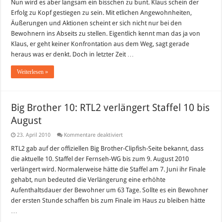
Brother
Nun wird es aber langsam ein bisschen zu bunt. Klaus schein der
10:
Erfolg zu Kopf gestiegen zu sein. Mit etlichen Angewohnheiten,
Klaus
übertreibt
Äußerungen und Aktionen scheint er sich nicht nur bei den
es
Bewohnern ins Abseits zu stellen. Eigentlich kennt man das ja von
langsam!
Klaus, er geht keiner Konfrontation aus dem Weg, sagt gerade
heraus was er denkt. Doch in letzter Zeit …
Weiterlesen »
Big Brother 10: RTL2 verlängert Staffel 10 bis
August
für
23. April 2010
Kommentare deaktiviert
Big
Brother
RTL2 gab auf der offiziellen Big Brother-Clipfish-Seite bekannt, dass
10:
die aktuelle 10. Staffel der Fernseh-WG bis zum 9. August 2010
RTL2
verlängert
verlängert wird. Normalerweise hätte die Staffel am 7. Juni ihr Finale
Staffel
gehabt, nun bedeuted die Verlängerung eine erhöhte
10
bis
Aufenthaltsdauer der Bewohner um 63 Tage. Sollte es ein Bewohner
August
der ersten Stunde schaffen bis zum Finale im Haus zu bleiben hätte
…