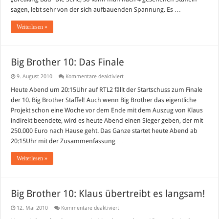
sagen, lebt sehr von der sich aufbauenden Spannung. Es …
Weiterlesen »
Big Brother 10: Das Finale
für
9. August 2010
Kommentare deaktiviert
Big
Brother
Heute Abend um 20:15Uhr auf RTL2 fällt der Startschuss zum Finale
10:
der 10. Big Brother Staffel! Auch wenn Big Brother das eigentliche
Das
Finale
Projekt schon eine Woche vor dem Ende mit dem Auszug von Klaus
indirekt beendete, wird es heute Abend einen Sieger geben, der mit
250.000 Euro nach Hause geht. Das Ganze startet heute Abend ab
20:15Uhr mit der Zusammenfassung …
Weiterlesen »
Big Brother 10: Klaus übertreibt es langsam!
für
12. Mai 2010
Kommentare deaktiviert
Big