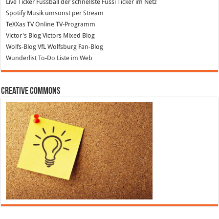
Live Ticker Fussball
der schnellste Fussi Ticker im Netz
Spotify
Musik umsonst per Stream
TeXXas TV
Online TV-Programm
Victor's Blog
Victors Mixed Blog
Wolfs-Blog
VfL Wolfsburg Fan-Blog
Wunderlist
To-Do Liste im Web
Creative Commons