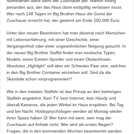
Nominierten wählt dann der Zuschauer per Telefon-Voting
jemanden aus, der das Haus dann endgültig verlassen muss.
Wer nach 148 Tagen im Big Brother-Haus die Gunst der
Zuschauer erreicht hat, der gewinnt am Ende 250.000 Euro.
Unter den neuen Bewohnern hat man diesmal nach Menschen
mit Lebenserfahrung, mit einer Geschichte, einer
Vergangenheit oder einer ungewöhnlichen Neigung gesucht. In
der neuen Big Brother Staffel findet man exotische Typen,
Models, einen Extrem-Sportler und einen Obdachlosen.
Absolutes „Highlight“ soll aber ein Schwules Paar sein, welches
in den Big Brother Container einziehen soll. Sind da die
Skandale schon vorprogrammiert?
Wie in den meisten Staffeln ist das Prinzip an den bisherigen
Staffeln angelehnt. Kein TV, kein Internet, kein Handy und
überall Kameras, die jeden Winkel im Haus erspähen. Bei Tag
und bei Nacht. Hobbypsychologen werden ab Montag wieder
ihren Spass haben 😉 Wer kann mit wem, wen mag der
Zuschauer auf Anhieb nicht. Wer wird als erstes fliegen?
Fragen, die in den kommenden Wochen beantwortet werden.