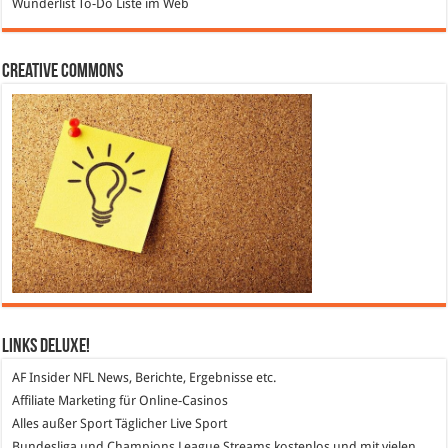
Wunderlist
To-Do Liste im Web
Creative Commons
Links DeLuXe!
AF Insider
NFL News, Berichte, Ergebnisse etc.
Affiliate Marketing
für Online-Casinos
Alles außer Sport
Täglicher Live Sport
Bundesliga und Champions League Streams
kostenlos und mit vielen