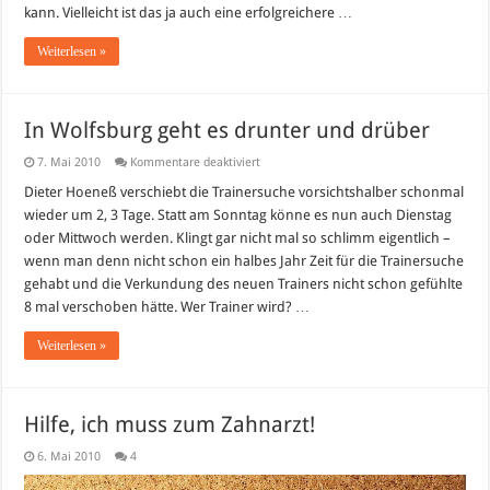
kann. Vielleicht ist das ja auch eine erfolgreichere …
Weiterlesen »
In Wolfsburg geht es drunter und drüber
für
7. Mai 2010
Kommentare deaktiviert
In
Wolfsburg
Dieter Hoeneß verschiebt die Trainersuche vorsichtshalber schonmal
geht
wieder um 2, 3 Tage. Statt am Sonntag könne es nun auch Dienstag
es
drunter
oder Mittwoch werden. Klingt gar nicht mal so schlimm eigentlich –
und
wenn man denn nicht schon ein halbes Jahr Zeit für die Trainersuche
drüber
gehabt und die Verkundung des neuen Trainers nicht schon gefühlte
8 mal verschoben hätte. Wer Trainer wird? …
Weiterlesen »
Hilfe, ich muss zum Zahnarzt!
6. Mai 2010
4