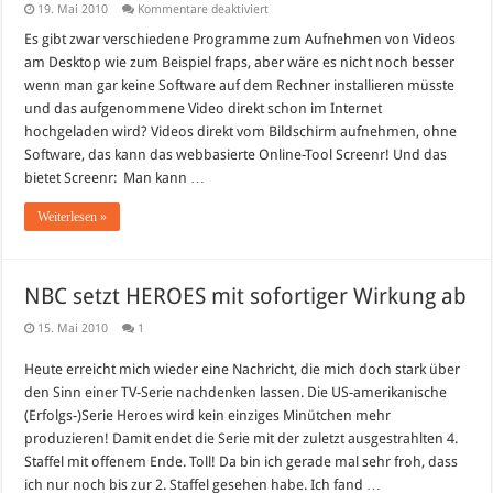
für
19. Mai 2010
Kommentare deaktiviert
Videos
am
Es gibt zwar verschiedene Programme zum Aufnehmen von Videos
PC
am Desktop wie zum Beispiel fraps, aber wäre es nicht noch besser
ohne
Software
wenn man gar keine Software auf dem Rechner installieren müsste
aufnehmen
und das aufgenommene Video direkt schon im Internet
hochgeladen wird? Videos direkt vom Bildschirm aufnehmen, ohne
Software, das kann das webbasierte Online-Tool Screenr! Und das
bietet Screenr: Man kann …
Weiterlesen »
NBC setzt HEROES mit sofortiger Wirkung ab
15. Mai 2010
1
Heute erreicht mich wieder eine Nachricht, die mich doch stark über
den Sinn einer TV-Serie nachdenken lassen. Die US-amerikanische
(Erfolgs-)Serie Heroes wird kein einziges Minütchen mehr
produzieren! Damit endet die Serie mit der zuletzt ausgestrahlten 4.
Staffel mit offenem Ende. Toll! Da bin ich gerade mal sehr froh, dass
ich nur noch bis zur 2. Staffel gesehen habe. Ich fand …