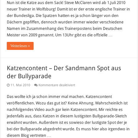
Nun ist die Katze aus dem Sack! Steve McClaren wird ab 1.Juli 2010
neuer
Trainer
neuer Trainer in Wolfsburg! Damit ist er der erste englische Trainer in
in
Wolfsburg
der Bundesliga. Die Spatzen hatten es ja schon länger von den
Dächern gepfiffen, dennoch wurden immer wieder verschiedene
Namen im Zusammenhang des Trainerpostens beim Deutschen
Meister von 2009 genannt. Um 13Uhr gibt es die offzielle …
Weiterlesen »
Katzencontent – Der Sandmann Spot aus
der Bullyparade
für
11. Mai 2010
Kommentare deaktiviert
Katzencontent
–
Das wollte ich ja schon immer mal machen. Katzencontent
Der
Sandmann
veröffentlichen. Wozu das gut ist? Keine Ahnung. Wahrscheinlich ist
Spot
aus
nachfolgendes Video auch gar kein Katzencontent. Mir reichte es
der
jedenfalls aus, dass Katzen in diesem lustigsten Bullyparade-Sketch
Bullyparade
erwähnt wurden. Außerdem ist es sowieso der lustigste Spot der je
bei der Bullyparade abgedreht wurde. Es muss hier also irgendwo in
diesem Blog vertreten …