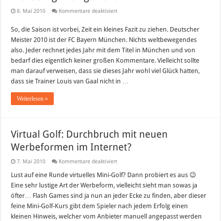
für
8. Mai 2010
Kommentare deaktiviert
FC
Bayern
So, die Saison ist vorbei, Zeit ein kleines Fazit zu ziehen. Deutscher
Deutscher
Meister
Meister 2010 ist der FC Bayern München. Nichts weltbewegendes
2010
–
also. Jeder rechnet jedes Jahr mit dem Titel in München und von
VfL
bedarf dies eigentlich keiner großen Kommentare. Vielleicht sollte
Wolfsburg
mit
man darauf verweisen, dass sie dieses Jahr wohl viel Glück hatten,
Liga-
dass sie Trainer Louis van Gaal nicht in …
Rekord
Weiterlesen »
Virtual Golf: Durchbruch mit neuen
Werbeformen im Internet?
für
7. Mai 2010
Kommentare deaktiviert
Virtual
Golf:
Lust auf eine Runde virtuelles Mini-Golf? Dann probiert es aus 😉
Durchbruch
Eine sehr lustige Art der Werbeform, vielleicht sieht man sowas ja
mit
neuen
öfter… Flash Games sind ja nun an jeder Ecke zu finden, aber dieser
Werbeformen
feine Mini-Golf-Kurs gibt dem Spieler nach jedem Erfolg einen
im
Internet?
kleinen Hinweis, welcher vom Anbieter manuell angepasst werden