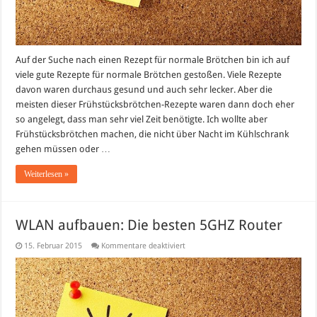
Auf der Suche nach einen Rezept für normale Brötchen bin ich auf
viele gute Rezepte für normale Brötchen gestoßen. Viele Rezepte
davon waren durchaus gesund und auch sehr lecker. Aber die
meisten dieser Frühstücksbrötchen-Rezepte waren dann doch eher
so angelegt, dass man sehr viel Zeit benötigte. Ich wollte aber
Frühstücksbrötchen machen, die nicht über Nacht im Kühlschrank
gehen müssen oder …
Weiterlesen »
WLAN aufbauen: Die besten 5GHZ Router
für
15. Februar 2015
Kommentare deaktiviert
WLAN
aufbauen:
Die
besten
5GHZ
Router