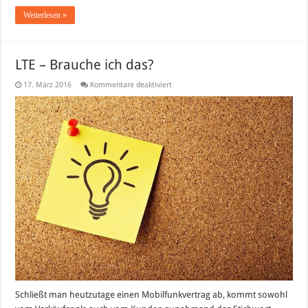
Weiterlesen »
LTE – Brauche ich das?
für
17. März 2016
Kommentare deaktiviert
LTE
–
Brauche
ich
das?
Schließt man heutzutage einen Mobilfunkvertrag ab, kommt sowohl