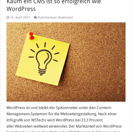
Kaum ein CMS ist so erfolgreich wie
WordPress
für
16. April 2015
Kommentare deaktiviert
Kaum
ein
CMS
ist
so
erfolgreich
wie
WordPress
WordPress ist und bleibt der Spitzenreiter unter den Content-
Management-Systemen für die Webseitengestaltung. Nach einer
Infografik von W3Techs wird WordPress bei 23,3 Prozent
aller Webseiten weltweit verwendet. Der Marktanteil von WordPress