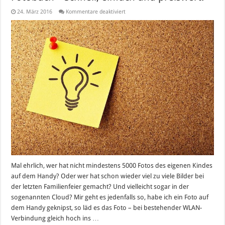
für
24. März 2016
Kommentare deaktiviert
Fotobuch
–
Schnell,
einfach
und
preiswert!
Mal ehrlich, wer hat nicht mindestens 5000 Fotos des eigenen Kindes
auf dem Handy? Oder wer hat schon wieder viel zu viele Bilder bei
der letzten Familienfeier gemacht? Und vielleicht sogar in der
sogenannten Cloud? Mir geht es jedenfalls so, habe ich ein Foto auf
dem Handy geknipst, so läd es das Foto – bei bestehender WLAN-
Verbindung gleich hoch ins …