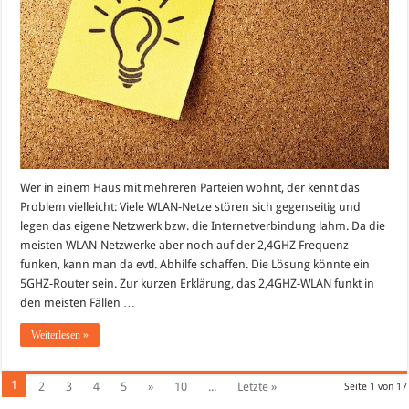
Wer in einem Haus mit mehreren Parteien wohnt, der kennt das
Problem vielleicht: Viele WLAN-Netze stören sich gegenseitig und
legen das eigene Netzwerk bzw. die Internetverbindung lahm. Da die
meisten WLAN-Netzwerke aber noch auf der 2,4GHZ Frequenz
funken, kann man da evtl. Abhilfe schaffen. Die Lösung könnte ein
5GHZ-Router sein. Zur kurzen Erklärung, das 2,4GHZ-WLAN funkt in
den meisten Fällen …
Weiterlesen »
1
2
3
4
5
»
10
...
Letzte »
Seite 1 von 17