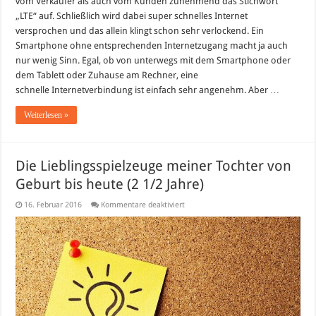
vom Verkäufer als auch vom Kunden zunehmend das Stichwort
„LTE“ auf. Schließlich wird dabei super schnelles Internet
versprochen und das allein klingt schon sehr verlockend. Ein
Smartphone ohne entsprechenden Internetzugang macht ja auch
nur wenig Sinn. Egal, ob von unterwegs mit dem Smartphone oder
dem Tablett oder Zuhause am Rechner, eine
schnelle Internetverbindung ist einfach sehr angenehm. Aber …
Weiterlesen »
Die Lieblingsspielzeuge meiner Tochter von
Geburt bis heute (2 1/2 Jahre)
für
16. Februar 2016
Kommentare deaktiviert
Die
Lieblingsspielzeuge
meiner
Tochter
von
Geburt
bis
heute
(2
1/2
Jahre)