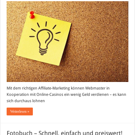
Marketing
für
Online-
Casinos
Mit dem richtigen Affiliate-Marketing können Webmaster in
Kooperation mit Online-Casinos ein wenig Geld verdienen – es kann
sich durchaus lohnen
Weiterlesen »
Fotobuch – Schnell, einfach und preiswert!