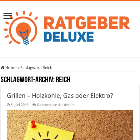
Home
»
Schlagwort:
Reich
Schlagwort-Archiv:
Reich
Grillen – Holzkohle, Gas oder Elektro?
für
8. Juni 2016
Kommentare deaktiviert
Grillen
–
Holzkohle,
Gas
oder
Elektro?