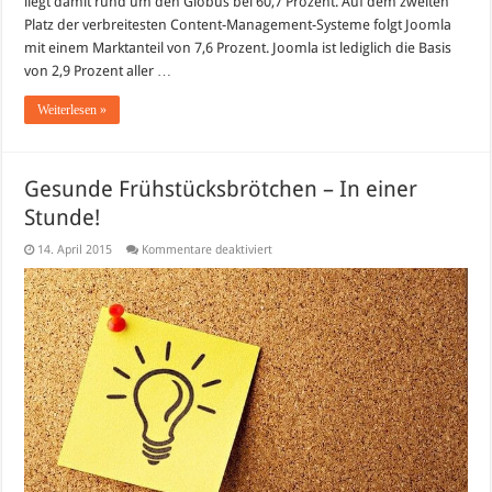
liegt damit rund um den Globus bei 60,7 Prozent. Auf dem zweiten
Platz der verbreitesten Content-Management-Systeme folgt Joomla
mit einem Marktanteil von 7,6 Prozent. Joomla ist lediglich die Basis
von 2,9 Prozent aller …
Weiterlesen »
Gesunde Frühstücksbrötchen – In einer
Stunde!
für
14. April 2015
Kommentare deaktiviert
Gesunde
Frühstücksbrötchen
–
In
einer
Stunde!