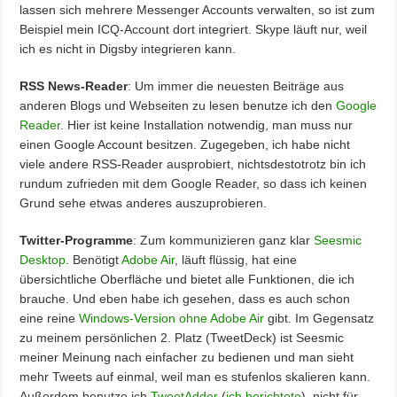
lassen sich mehrere Messenger Accounts verwalten, so ist zum
Beispiel mein ICQ-Account dort integriert. Skype läuft nur, weil
ich es nicht in Digsby integrieren kann.
RSS News-Reader
: Um immer die neuesten Beiträge aus
anderen Blogs und Webseiten zu lesen benutze ich den
Google
Reader
. Hier ist keine Installation notwendig, man muss nur
einen Google Account besitzen. Zugegeben, ich habe nicht
viele andere RSS-Reader ausprobiert, nichtsdestotrotz bin ich
rundum zufrieden mit dem Google Reader, so dass ich keinen
Grund sehe etwas anderes auszuprobieren.
Twitter-Programme
: Zum kommunizieren ganz klar
Seesmic
Desktop
. Benötigt
Adobe Air
, läuft flüssig, hat eine
übersichtliche Oberfläche und bietet alle Funktionen, die ich
brauche. Und eben habe ich gesehen, dass es auch schon
eine reine
Windows-Version ohne Adobe Air
gibt. Im Gegensatz
zu meinem persönlichen 2. Platz (TweetDeck) ist Seesmic
meiner Meinung nach einfacher zu bedienen und man sieht
mehr Tweets auf einmal, weil man es stufenlos skalieren kann.
Außerdem benutze ich
TweetAdder
(
ich berichtete
), nicht für