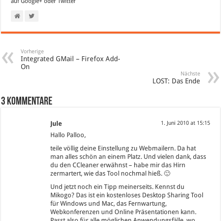
auf
Google+
oder
Twitter
Vorherige
Integrated GMail – Firefox Add-
On
Nächste
LOST: Das Ende
3 Kommentare
Jule
1. Juni 2010 at 15:15
Hallo Palloo,
teile völlig deine Einstellung zu Webmailern. Da hat
man alles schön an einem Platz. Und vielen dank, dass
du den CCleaner erwähnst – habe mir das Hirn
zermartert, wie das Tool nochmal hieß. 🙂
Und jetzt noch ein Tipp meinerseits. Kennst du
Mikogo
? Das ist ein kostenloses Desktop Sharing Tool
für Windows und Mac, das Fernwartung,
Webkonferenzen und Online Präsentationen kann.
Passt also für alle möglichen Anwendungsfälle, wo