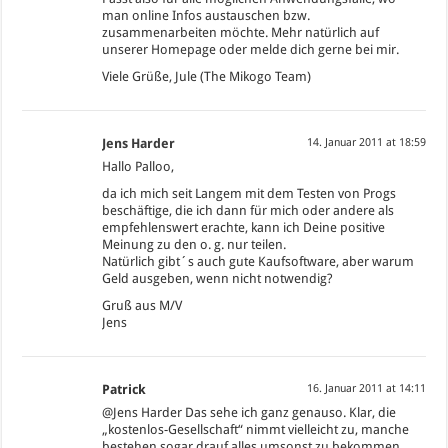
man online Infos austauschen bzw.
zusammenarbeiten möchte. Mehr natürlich auf
unserer Homepage oder melde dich gerne bei mir.
Viele Grüße, Jule (The Mikogo Team)
Jens Harder
14. Januar 2011 at 18:59
Hallo Palloo,
da ich mich seit Langem mit dem Testen von Progs
beschäftige, die ich dann für mich oder andere als
empfehlenswert erachte, kann ich Deine positive
Meinung zu den o. g. nur teilen.
Natürlich gibt´s auch gute Kaufsoftware, aber warum
Geld ausgeben, wenn nicht notwendig?
Gruß aus M/V
Jens
Patrick
16. Januar 2011 at 14:11
@Jens Harder Das sehe ich ganz genauso. Klar, die
„kostenlos-Gesellschaft“ nimmt vielleicht zu, manche
bestehen sogar drauf alles umsonst zu bekommen,