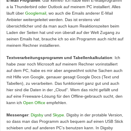
E-Mail Programm
: Gar keines! Ich habe kein E-Mailprogramm
a la Thunderbird oder Outlook auf meinem PC installiert. Alles
läuft über
Googlemail
, wo auch die Emails anderer E-Mail
Anbieter weitergeleitet werden. Das ist erstens viel
übersichtlicher und da man auch kaum Reaktionszeiten beim
Laden der Seiten hat und von überall auf der Welt Zugang zu
seinen Emails hat, brauche ich so ein Programm auch nicht auf
meinem Rechner installieren.
Textverarbeitungsprogramm und Tabellenkalkulation
: Ich
habe zwar noch Microsoft auf meinem Rechner vorinstalliert
auf dem PC, habe es mir aber angewöhnt solche Sachen auch
mit Hilfe von Google, genauer gesagt Google Docs (Text und
Tabellen), zu verarbeiten. Das funktioniert ganz gut und auch
hier sind die Daten in der „Cloud“. Wem das nicht gefällt und
auf eine Freeware-Lösung für den Offline-gebrauch sucht, den
kann ich
Open Office
empfehlen.
Messenger
:
Digsby
und
Skype
. Digsby in der protable Version,
so dass man das Programm auch bequem auf einen USB Stick
schieben und auf anderen PC’s benutzen kann. In Digsby