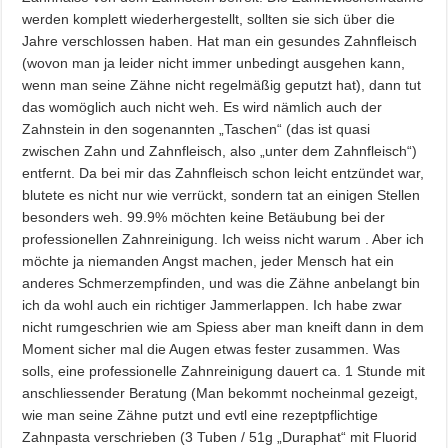
werden komplett wiederhergestellt, sollten sie sich über die
Jahre verschlossen haben. Hat man ein gesundes Zahnfleisch
(wovon man ja leider nicht immer unbedingt ausgehen kann,
wenn man seine Zähne nicht regelmäßig geputzt hat), dann tut
das womöglich auch nicht weh. Es wird nämlich auch der
Zahnstein in den sogenannten „Taschen“ (das ist quasi
zwischen Zahn und Zahnfleisch, also „unter dem Zahnfleisch“)
entfernt. Da bei mir das Zahnfleisch schon leicht entzündet war,
blutete es nicht nur wie verrückt, sondern tat an einigen Stellen
besonders weh. 99.9% möchten keine Betäubung bei der
professionellen Zahnreinigung. Ich weiss nicht warum
. Aber ich
möchte ja niemanden Angst machen, jeder Mensch hat ein
anderes Schmerzempfinden, und was die Zähne anbelangt bin
ich da wohl auch ein richtiger Jammerlappen. Ich habe zwar
nicht rumgeschrien wie am Spiess aber man kneift dann in dem
Moment sicher mal die Augen etwas fester zusammen. Was
solls, eine professionelle Zahnreinigung dauert ca. 1 Stunde mit
anschliessender Beratung (Man bekommt nocheinmal gezeigt,
wie man seine Zähne putzt und evtl eine rezeptpflichtige
Zahnpasta verschrieben (3 Tuben / 51g „Duraphat“ mit Fluorid