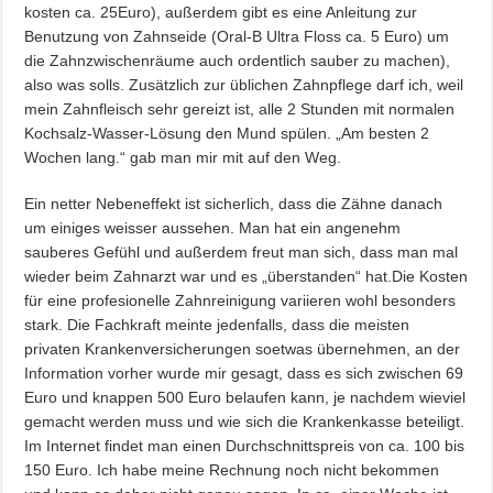
kosten ca. 25Euro), außerdem gibt es eine Anleitung zur
Benutzung von Zahnseide (Oral-B Ultra Floss ca. 5 Euro) um
die Zahnzwischenräume auch ordentlich sauber zu machen),
also was solls. Zusätzlich zur üblichen Zahnpflege darf ich, weil
mein Zahnfleisch sehr gereizt ist, alle 2 Stunden mit normalen
Kochsalz-Wasser-Lösung den Mund spülen. „Am besten 2
Wochen lang.“ gab man mir mit auf den Weg.
Ein netter Nebeneffekt ist sicherlich, dass die Zähne danach
um einiges weisser aussehen. Man hat ein angenehm
sauberes Gefühl und außerdem freut man sich, dass man mal
wieder beim Zahnarzt war und es „überstanden“ hat.Die Kosten
für eine profesionelle Zahnreinigung variieren wohl besonders
stark. Die Fachkraft meinte jedenfalls, dass die meisten
privaten Krankenversicherungen soetwas übernehmen, an der
Information vorher wurde mir gesagt, dass es sich zwischen 69
Euro und knappen 500 Euro belaufen kann, je nachdem wieviel
gemacht werden muss und wie sich die Krankenkasse beteiligt.
Im Internet findet man einen Durchschnittspreis von ca. 100 bis
150 Euro. Ich habe meine Rechnung noch nicht bekommen