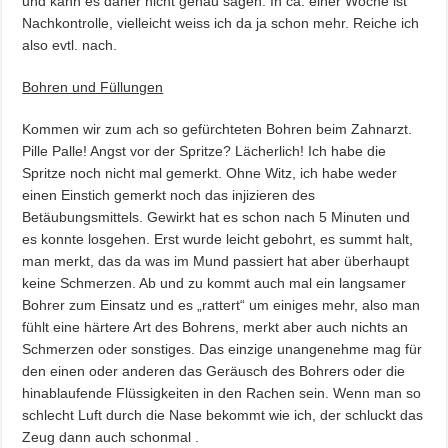
und kann es daher nicht genau sagen. In ca. einer Woche ist
Nachkontrolle, vielleicht weiss ich da ja schon mehr. Reiche ich
also evtl. nach.
Bohren und Füllungen
Kommen wir zum ach so gefürchteten Bohren beim Zahnarzt.
Pille Palle! Angst vor der Spritze? Lächerlich! Ich habe die
Spritze noch nicht mal gemerkt. Ohne Witz, ich habe weder
einen Einstich gemerkt noch das injizieren des
Betäubungsmittels. Gewirkt hat es schon nach 5 Minuten und
es konnte losgehen. Erst wurde leicht gebohrt, es summt halt,
man merkt, das da was im Mund passiert hat aber überhaupt
keine Schmerzen. Ab und zu kommt auch mal ein langsamer
Bohrer zum Einsatz und es „rattert“ um einiges mehr, also man
fühlt eine härtere Art des Bohrens, merkt aber auch nichts an
Schmerzen oder sonstiges. Das einzige unangenehme mag für
den einen oder anderen das Geräusch des Bohrers oder die
hinablaufende Flüssigkeiten in den Rachen sein. Wenn man so
schlecht Luft durch die Nase bekommt wie ich, der schluckt das
Zeug dann auch schonmal
.