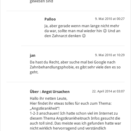
gewesen sind
Palloo
9. Mai 2010 at 00:27
Ja, aber gerade wenn man lange nicht mehr
da war, sollte man mal wieder hin 😉 Und an
den Zahnarzt denken 😉
jan
9. Mai 2010 at 10:29
Da hast du Recht, aber suche mal bei Google nach
Zahnbehandlungsphobie, es gibt sehr viele den es so
geht.
Über : Angst Ursachen
22. April 2014 at 03:07
Hallo ihr netten Leute,
Hier findet ihr etwas tolles für euch zum Thema:
„Angstkrankheit“!
1-2-3 anschauen! Ich hatte schon viel im Internet zu
diesem Thema Angstkrankheitnach Infos gesucht die
auch toll sind. Das meiste was ich gefunden hatte war
nicht wirklich hervorragend und verständlich