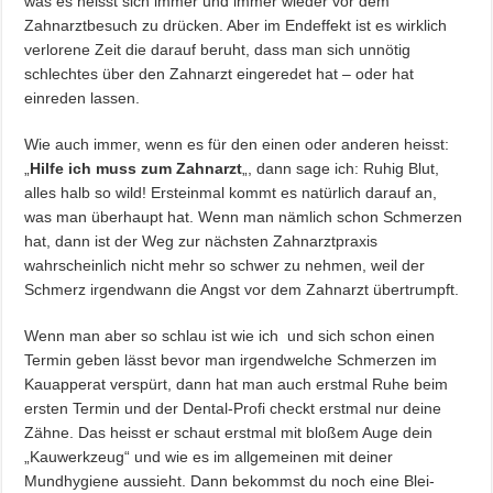
was es heisst sich immer und immer wieder vor dem
Zahnarztbesuch zu drücken. Aber im Endeffekt ist es wirklich
verlorene Zeit die darauf beruht, dass man sich unnötig
schlechtes über den Zahnarzt eingeredet hat – oder hat
einreden lassen.
Wie auch immer, wenn es für den einen oder anderen heisst:
„
Hilfe ich muss zum Zahnarzt
„, dann sage ich: Ruhig Blut,
alles halb so wild! Ersteinmal kommt es natürlich darauf an,
was man überhaupt hat. Wenn man nämlich schon Schmerzen
hat, dann ist der Weg zur nächsten Zahnarztpraxis
wahrscheinlich nicht mehr so schwer zu nehmen, weil der
Schmerz irgendwann die Angst vor dem Zahnarzt übertrumpft.
Wenn man aber so schlau ist wie ich
und sich schon einen
Termin geben lässt bevor man irgendwelche Schmerzen im
Kauapperat verspürt, dann hat man auch erstmal Ruhe beim
ersten Termin und der Dental-Profi checkt erstmal nur deine
Zähne. Das heisst er schaut erstmal mit bloßem Auge dein
„Kauwerkzeug“ und wie es im allgemeinen mit deiner
Mundhygiene aussieht. Dann bekommst du noch eine Blei-