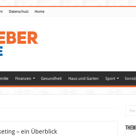
um
Datenschutz
Home
milie
Finanzen
Gesundheit
Haus und Garten
Sport
Sonsti
Them
eting – ein Überblick