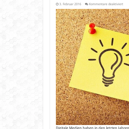
für
3. Februar 2016
Kommentare deaktiviert
Soci
Med
im
Onli
Mar
–
ein
Über
Digitale Medien haben in den letzten Jahr