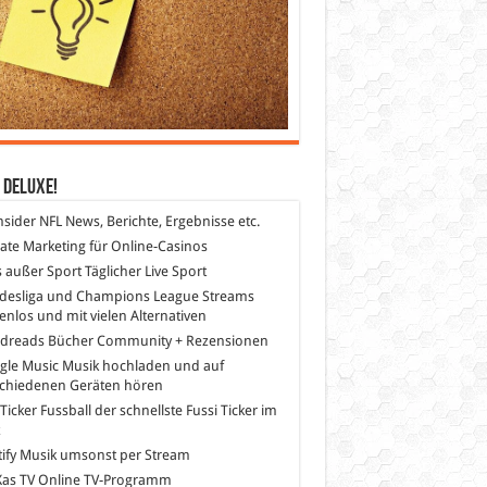
 DeLuXe!
nsider
NFL News, Berichte, Ergebnisse etc.
liate Marketing
für Online-Casinos
s außer Sport
Täglicher Live Sport
desliga und Champions League Streams
enlos und mit vielen Alternativen
dreads
Bücher Community + Rezensionen
gle Music
Musik hochladen und auf
schiedenen Geräten hören
 Ticker Fussball
der schnellste Fussi Ticker im
z
ify
Musik umsonst per Stream
as TV
Online TV-Programm