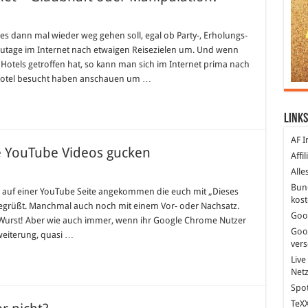
 es dann mal wieder weg gehen soll, egal ob Party-, Erholungs-
utage im Internet nach etwaigen Reisezielen um. Und wenn
otels getroffen hat, so kann man sich im Internet prima nach
Hotel besucht haben anschauen um …
Links
AF I
e YouTube Videos gucken
Affi
Alle
Bun
er auf einer YouTube Seite angekommen die euch mit „Dieses
kost
 begrüßt. Manchmal auch noch mit einem Vor- oder Nachsatz.
Goo
e Wurst! Aber wie auch immer, wenn ihr Google Chrome Nutzer
Goo
rweiterung, quasi …
ver
Live
Net
Spot
TeXX