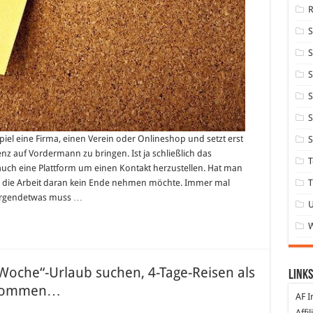
S
S
S
S
iel eine Firma, einen Verein oder Onlineshop und setzt erst
S
enz auf Vordermann zu bringen. Ist ja schließlich das
T
auch eine Plattform um einen Kontakt herzustellen. Hat man
T
ass die Arbeit daran kein Ende nehmen möchte. Immer mal
 irgendetwas muss …
Woche“-Urlaub suchen, 4-Tage-Reisen als
Links
bekommen…
AF I
Affi