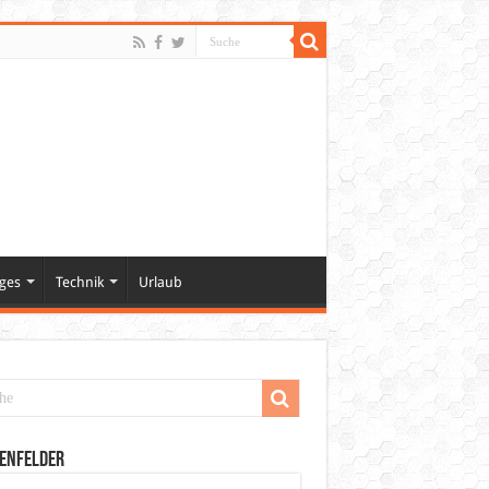
ges
Technik
Urlaub
enfelder