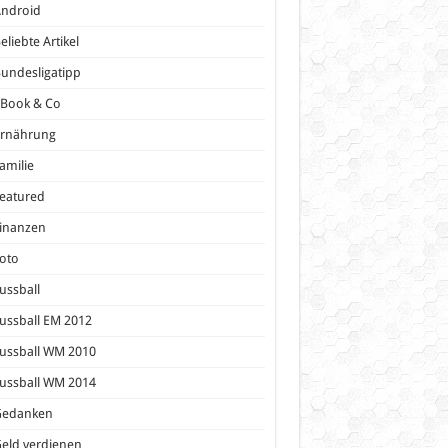
Android
eliebte Artikel
undesligatipp
eBook & Co
Ernährung
amilie
eatured
inanzen
oto
ussball
ussball EM 2012
ussball WM 2010
ussball WM 2014
Gedanken
eld verdienen