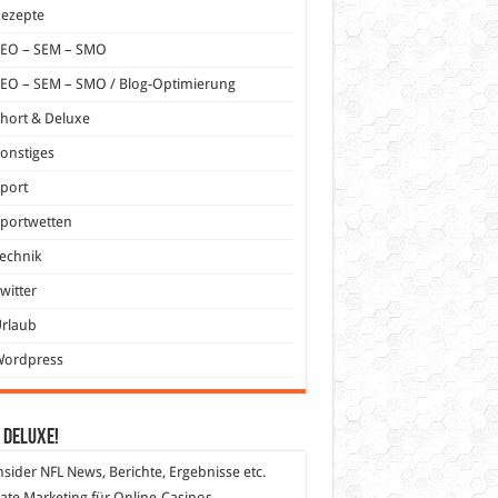
Rezepte
SEO – SEM – SMO
EO – SEM – SMO / Blog-Optimierung
hort & Deluxe
onstiges
port
portwetten
echnik
witter
Urlaub
Wordpress
 DeLuXe!
nsider
NFL News, Berichte, Ergebnisse etc.
liate Marketing
für Online-Casinos