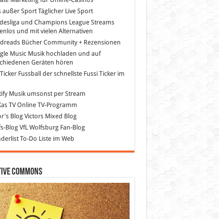
s außer Sport
Täglicher Live Sport
desliga und Champions League Streams
enlos und mit vielen Alternativen
dreads
Bücher Community + Rezensionen
gle Music
Musik hochladen und auf
schiedenen Geräten hören
 Ticker Fussball
der schnellste Fussi Ticker im
z
ify
Musik umsonst per Stream
as TV
Online TV-Programm
or's Blog
Victors Mixed Blog
s-Blog
VfL Wolfsburg Fan-Blog
erlist
To-Do Liste im Web
tive Commons