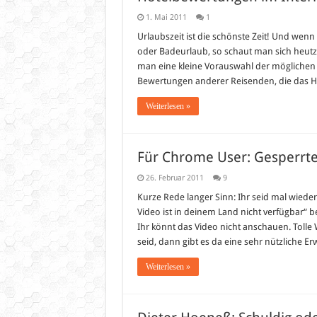
1. Mai 2011
1
Urlaubszeit ist die schönste Zeit! Und wenn
oder Badeurlaub, so schaut man sich heutz
man eine kleine Vorauswahl der möglichen H
Bewertungen anderer Reisenden, die das 
Weiterlesen »
Für Chrome User: Gesperrt
26. Februar 2011
9
Kurze Rede langer Sinn: Ihr seid mal wied
Video ist in deinem Land nicht verfügbar“
Ihr könnt das Video nicht anschauen. Toll
seid, dann gibt es da eine sehr nützliche E
Weiterlesen »