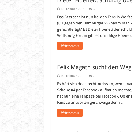
Dieter Hoeneß: Schuldig ode
13. Februar 2011
6
Das Fass scheint nun bei den Fans in Wolfsb
(0:1 gegen den Hamburger SV) nahm man kl
gerechtfertigt? Ist Dieter Hoeneß der schuld
Wolfsburg Forum gibt es unzählige Hoeneß
Weiterlesen »
Felix Magath sucht den Weg
10. Februar 2011
2
Es hört sich doch recht kurios an, wenn man
Schalke 04 per Facebook aufbauen möchte. 
hat nun eine Fanpage bei Facebook. Ob er s
Fans zu antworten geschweige denn …
Weiterlesen »