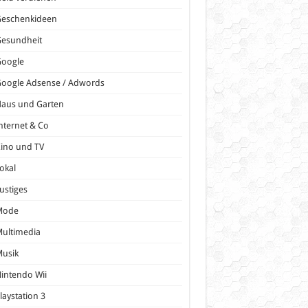
Geschenkideen
Gesundheit
Google
oogle Adsense / Adwords
Haus und Garten
nternet & Co
ino und TV
okal
ustiges
Mode
ultimedia
Musik
intendo Wii
laystation 3