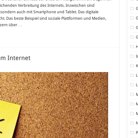
eichenden Verbreitung des Internets. Inzwischen sind
, sondern auch mit Smartphone und Tablet. Das digitale
ht. Das beste Beispiel sind soziale Plattformen und Medien,
tzern über …
G
I
im Internet
K
er
tig:
L
ilpflege
L
rnet
M
N
P