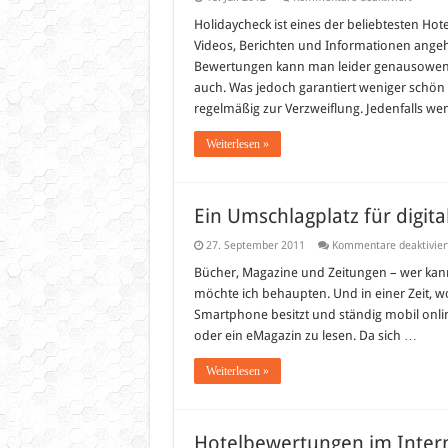
Die
Holiday
Holidaycheck ist eines der beliebtesten Hote
Suche:
Videos, Berichten und Informationen angeht,
„1
Woche“
Bewertungen kann man leider genausoweni
Urlaub
auch. Was jedoch garantiert weniger schön i
suchen,
4-
regelmäßig zur Verzweiflung. Jedenfalls w
Tage-
Reisen
als
Weiterlesen »
Sucher
angezei
bekom
Ein Umschlagplatz für digit
27. September 2011
Kommentare deaktivier
Bücher, Magazine und Zeitungen – wer kan
möchte ich behaupten. Und in einer Zeit, wo
Smartphone besitzt und ständig mobil online
oder ein eMagazin zu lesen. Da sich …
Weiterlesen »
Hotelbewertungen im Intern