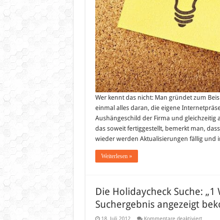
Wer kennt das nicht: Man gründet zum Beisp
einmal alles daran, die eigene Internetpräs
Aushängeschild der Firma und gleichzeitig 
das soweit fertiggestellt, bemerkt man, d
wieder werden Aktualisierungen fällig und
Weiterlesen »
Die Holidaycheck Suche: „1 
Suchergebnis angezeigt 
für
18. Juli 2012
Kommentare deaktiviert