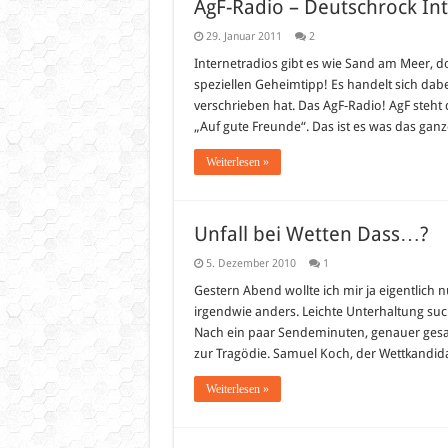
AgF-Radio – Deutschrock In
29. Januar 2011
2
Internetradios gibt es wie Sand am Meer, d
speziellen Geheimtipp! Es handelt sich da
verschrieben hat. Das AgF-Radio! AgF steht 
„Auf gute Freunde“. Das ist es was das gan
Weiterlesen »
Unfall bei Wetten Dass…?
5. Dezember 2010
1
Gestern Abend wollte ich mir ja eigentlic
irgendwie anders. Leichte Unterhaltung suc
Nach ein paar Sendeminuten, genauer gesa
zur Tragödie. Samuel Koch, der Wettkandidat
Weiterlesen »