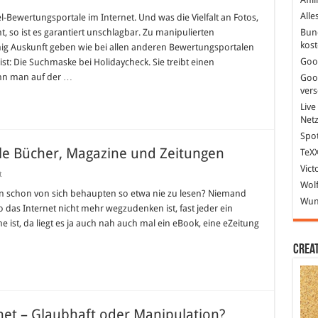
Alle
check
l-Bewertungsportale im Internet. Und was die Vielfalt an Fotos,
Bun
 so ist es garantiert unschlagbar. Zu manipulierten
-
kost
g Auskunft geben wie bei allen anderen Bewertungsportalen
Goo
st: Die Suchmaske bei Holidaycheck. Sie treibt einen
enn man auf der …
Goo
ver
Live
gebnis
gt
Net
men…
Spot
ale Bücher, Magazine und Zeitungen
TeXX
Vict
für
t
Ein
Wolf
Umschlagplatz
n schon von sich behaupten so etwa nie zu lesen? Niemand
Wund
für
 das Internet nicht mehr wegzudenken ist, fast jeder ein
digitale
Bücher,
 ist, da liegt es ja auch nah auch mal ein eBook, eine eZeitung
Magazine
und
Crea
Zeitungen
et – Glaubhaft oder Manipulation?