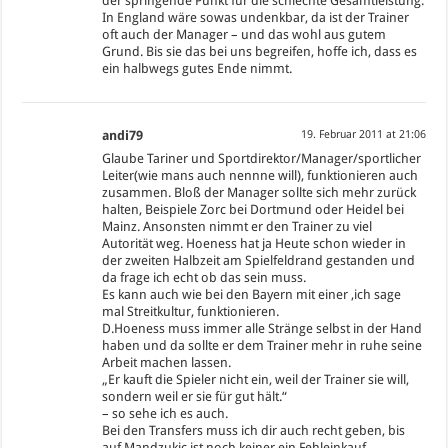
der springende Punkt für die schlechte Gesamtleistung.
In England wäre sowas undenkbar, da ist der Trainer
oft auch der Manager – und das wohl aus gutem
Grund. Bis sie das bei uns begreifen, hoffe ich, dass es
ein halbwegs gutes Ende nimmt.
andi79
19. Februar 2011 at 21:06
Glaube Tariner und Sportdirektor/Manager/sportlicher
Leiter(wie mans auch nennne will), funktionieren auch
zusammen. Bloß der Manager sollte sich mehr zurück
halten, Beispiele Zorc bei Dortmund oder Heidel bei
Mainz. Ansonsten nimmt er den Trainer zu viel
Autorität weg. Hoeness hat ja Heute schon wieder in
der zweiten Halbzeit am Spielfeldrand gestanden und
da frage ich echt ob das sein muss.
Es kann auch wie bei den Bayern mit einer ,ich sage
mal Streitkultur, funktionieren.
D.Hoeness muss immer alle Stränge selbst in der Hand
haben und da sollte er dem Trainer mehr in ruhe seine
Arbeit machen lassen.
„Er kauft die Spieler nicht ein, weil der Trainer sie will,
sondern weil er sie für gut hält.“
– so sehe ich es auch.
Bei den Transfers muss ich dir auch recht geben, bis
auf Mandzukic ist noch keiner ein Fehleinkauf.