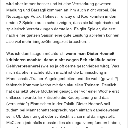
wird aber immer besser und ist eine Verstärkung gewesen.
Madlung und Barzagli kommen an ihm auch nicht vorbei. Die
Neuzugänge Polak, Helmes, Tuncay und Koo konnten in den
ersten 2 Spielen auch schon zeigen, dass sie kämpferisch und
spielerisch Verstärkungen darstellen. Es gibt Spieler, die erst
nach einer ganzen Saison eine gute Leistung abliefern können,
also viel mehr Eingewöhnungszeit brauchen…
Was ich damit sagen möchte ist,
wenn man Dieter Hoeneß
kritisieren möchte, dann nicht wegen Fehleinkäufe oder
Geldverbrennerei
(wie es ja oft gerne geschrieben wird). Was
mich da eher nachdenklich macht ist die Einmischung in
Mannschafts/Trainer-Angelegenheiten und die wohl (gewollt?)
fehlende Kommunikation mit den aktuellen Trainern. Deutlich
hat das jetzt Steve McClaren gesagt, der vor einer Woche erst
entlassen wurde. Er kritisierte die Kaderplanung und das
(versuchte?) Einmischen in der Taktik. Dieter Hoeneß soll
zudem bei Mannschaftsbesprechungen einfach dabeigewesen
sein. Ob das nun gut oder schlecht ist, sei mal dahingestellt.
McClaren jedenfalls musste dies als negativ empfunden haben,