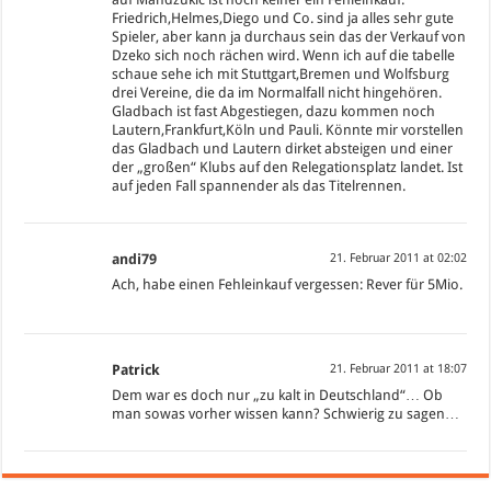
Friedrich,Helmes,Diego und Co. sind ja alles sehr gute
Spieler, aber kann ja durchaus sein das der Verkauf von
Dzeko sich noch rächen wird. Wenn ich auf die tabelle
schaue sehe ich mit Stuttgart,Bremen und Wolfsburg
drei Vereine, die da im Normalfall nicht hingehören.
Gladbach ist fast Abgestiegen, dazu kommen noch
Lautern,Frankfurt,Köln und Pauli. Könnte mir vorstellen
das Gladbach und Lautern dirket absteigen und einer
der „großen“ Klubs auf den Relegationsplatz landet. Ist
auf jeden Fall spannender als das Titelrennen.
andi79
21. Februar 2011 at 02:02
Ach, habe einen Fehleinkauf vergessen: Rever für 5Mio.
Patrick
21. Februar 2011 at 18:07
Dem war es doch nur „zu kalt in Deutschland“… Ob
man sowas vorher wissen kann? Schwierig zu sagen…