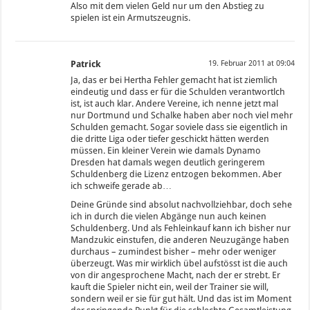
Also mit dem vielen Geld nur um den Abstieg zu
spielen ist ein Armutszeugnis.
Patrick
19. Februar 2011 at 09:04
Ja, das er bei Hertha Fehler gemacht hat ist ziemlich
eindeutig und dass er für die Schulden verantwortlch
ist, ist auch klar. Andere Vereine, ich nenne jetzt mal
nur Dortmund und Schalke haben aber noch viel mehr
Schulden gemacht. Sogar soviele dass sie eigentlich in
die dritte Liga oder tiefer geschickt hätten werden
müssen. Ein kleiner Verein wie damals Dynamo
Dresden hat damals wegen deutlich geringerem
Schuldenberg die Lizenz entzogen bekommen. Aber
ich schweife gerade ab…
Deine Gründe sind absolut nachvollziehbar, doch sehe
ich in durch die vielen Abgänge nun auch keinen
Schuldenberg. Und als Fehleinkauf kann ich bisher nur
Mandzukic einstufen, die anderen Neuzugänge haben
durchaus – zumindest bisher – mehr oder weniger
überzeugt. Was mir wirklich übel aufstösst ist die auch
von dir angesprochene Macht, nach der er strebt. Er
kauft die Spieler nicht ein, weil der Trainer sie will,
sondern weil er sie für gut hält. Und das ist im Moment