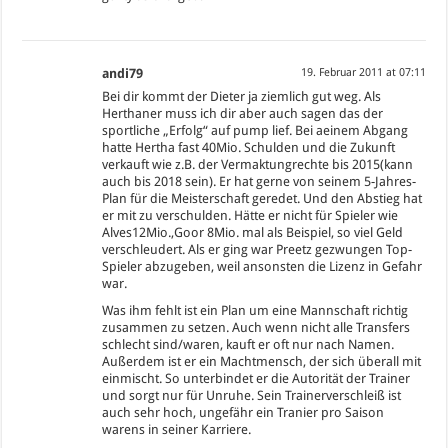
andi79
19. Februar 2011 at 07:11
Bei dir kommt der Dieter ja ziemlich gut weg. Als
Herthaner muss ich dir aber auch sagen das der
sportliche „Erfolg“ auf pump lief. Bei aeinem Abgang
hatte Hertha fast 40Mio. Schulden und die Zukunft
verkauft wie z.B. der Vermaktungrechte bis 2015(kann
auch bis 2018 sein). Er hat gerne von seinem 5-Jahres-
Plan für die Meisterschaft geredet. Und den Abstieg hat
er mit zu verschulden. Hätte er nicht für Spieler wie
Alves12Mio.,Goor 8Mio. mal als Beispiel, so viel Geld
verschleudert. Als er ging war Preetz gezwungen Top-
Spieler abzugeben, weil ansonsten die Lizenz in Gefahr
war.
Was ihm fehlt ist ein Plan um eine Mannschaft richtig
zusammen zu setzen. Auch wenn nicht alle Transfers
schlecht sind/waren, kauft er oft nur nach Namen.
Außerdem ist er ein Machtmensch, der sich überall mit
einmischt. So unterbindet er die Autorität der Trainer
und sorgt nur für Unruhe. Sein Trainerverschleiß ist
auch sehr hoch, ungefähr ein Tranier pro Saison
warens in seiner Karriere.