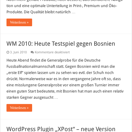
tion und eine opti­male Unter­tei­lung in Print-, Pre­mium und Öko-
Produkte. Die Qua­li­tät bleibt natür­lich …
Weiterlesen »
WM 2010: Heute Testspiel gegen Bosnien
für
3. Juni 2010
Kommentare deaktiviert
WM
2010:
Heute Abend findet die Generalprobe für die Deutsche
Heute
Fussballnationalmannschaft statt. Gegen Bosnien wird man die
Testspiel
gegen
„erste Elf“ spielen lassen um zu sehen wo evtl. der Schuh noch
Bosnien
drückt. Normalerweise war es in den vergangene Jahre oft so, dass
eine misslungene Generalprobe vor einem großen Turnier immer
einen guten Start bedeutete, mit Bsonien hat man auch einen relativ
starken Gegner ausgesucht …
Weiterlesen »
WordPress Plugin „XPost“ – neue Version