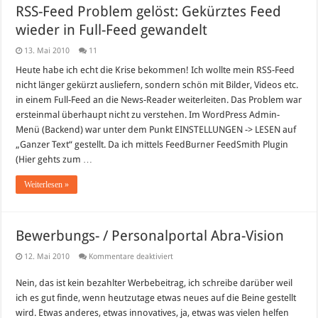
RSS-Feed Problem gelöst: Gekürztes Feed
wieder in Full-Feed gewandelt
13. Mai 2010
11
Heute habe ich echt die Krise bekommen! Ich wollte mein RSS-Feed
nicht länger gekürzt ausliefern, sondern schön mit Bilder, Videos etc.
in einem Full-Feed an die News-Reader weiterleiten. Das Problem war
ersteinmal überhaupt nicht zu verstehen. Im WordPress Admin-
Menü (Backend) war unter dem Punkt EINSTELLUNGEN -> LESEN auf
„Ganzer Text“ gestellt. Da ich mittels FeedBurner FeedSmith Plugin
(Hier gehts zum …
Weiterlesen »
Bewerbungs- / Personalportal Abra-Vision
für
12. Mai 2010
Kommentare deaktiviert
Bewerbungs-
/
Nein, das ist kein bezahlter Werbebeitrag, ich schreibe darüber weil
Personalportal
Abra-
ich es gut finde, wenn heutzutage etwas neues auf die Beine gestellt
Vision
wird. Etwas anderes, etwas innovatives, ja, etwas was vielen helfen