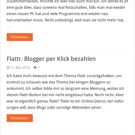
zusammenfassen, möchte ich dies hier auch mal tun. Ich denke es ist
eine gute Idee, dass sowieso mal festzuhalten, falls man mal wieder
einen neuen PC hat und viele Programme erst wieder neu
herunterladen muss. Nicht unbedingt, weil man sie nicht mehr hat,
…
Weiterlesen »
Flattr. Blogger per Klick bezahlen
17. Mai 2010
7
Ich habe mich bewusst mit dem Thema Flattr zurückgehalten, um
erstmal zu schauen wie das Thema bei einigen Bloggern so
ankommt. Ich selber bilde mir so langsam eine Meinung, wobei ich
diesen Flattr-Button bei mir nicht eingebaut habe. Noch nicht. Aber
was ist eigentlich genau Flattr? Flattr ist ein Online-Dienst, der dafür
sorgen will, dass Blogs oder sonstige Webseiten einen …
Weiterlesen »