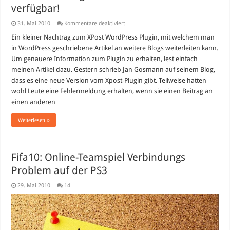
verfügbar!
für
31. Mai 2010
Kommentare deaktiviert
WordPress
Plugin
Ein kleiner Nachtrag zum XPost WordPress Plugin, mit welchem man
„XPost“
in WordPress geschriebene Artikel an weitere Blogs weiterleiten kann.
–
neue
Um genauere Information zum Plugin zu erhalten, lest einfach
Version
meinen Artikel dazu. Gestern schrieb Jan Gosmann auf seinem Blog,
verfügbar!
dass es eine neue Version vom Xpost-Plugin gibt. Teilweise hatten
wohl Leute eine Fehlermeldung erhalten, wenn sie einen Beitrag an
einen anderen …
Weiterlesen »
Fifa10: Online-Teamspiel Verbindungs
Problem auf der PS3
29. Mai 2010
14