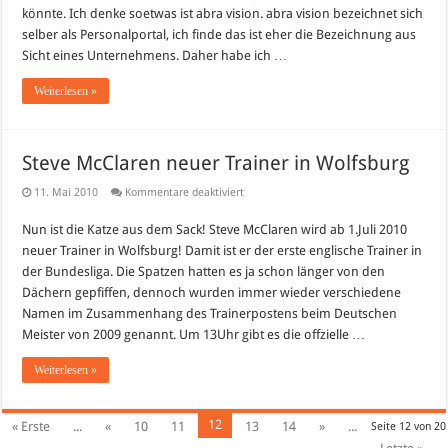
könnte. Ich denke soetwas ist abra vision. abra vision bezeichnet sich
selber als Personalportal, ich finde das ist eher die Bezeichnung aus
Sicht eines Unternehmens. Daher habe ich …
Weiterlesen »
Steve McClaren neuer Trainer in Wolfsburg
für
11. Mai 2010
Kommentare deaktiviert
Steve
McClaren
Nun ist die Katze aus dem Sack! Steve McClaren wird ab 1.Juli 2010
neuer
Trainer
neuer Trainer in Wolfsburg! Damit ist er der erste englische Trainer in
in
Wolfsburg
der Bundesliga. Die Spatzen hatten es ja schon länger von den
Dächern gepfiffen, dennoch wurden immer wieder verschiedene
Namen im Zusammenhang des Trainerpostens beim Deutschen
Meister von 2009 genannt. Um 13Uhr gibt es die offzielle …
Weiterlesen »
12
« Erste
...
«
10
11
13
14
»
...
Seite 12 von 20