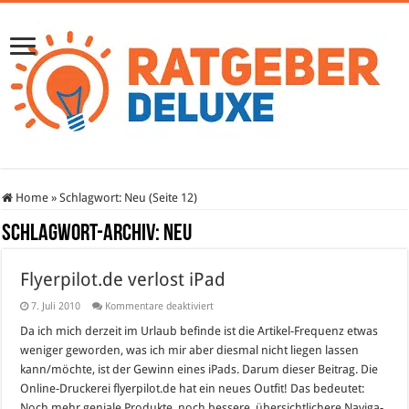
Home
»
Schlagwort:
Neu
(Seite 12)
Schlagwort-Archiv:
Neu
Flyerpilot.de verlost iPad
für
7. Juli 2010
Kommentare deaktiviert
Flyerpilot.de
verlost
Da ich mich derzeit im Urlaub befinde ist die Artikel-Frequenz etwas
iPad
weniger geworden, was ich mir aber diesmal nicht liegen lassen
kann/möchte, ist der Gewinn eines iPads. Darum dieser Beitrag. Die
Online-Druckerei flyerpilot.de hat ein neues Out­fit! Das bedeu­tet:
Noch mehr geniale Pro­dukte, noch bes­sere, über­sicht­li­chere Navi­ga­