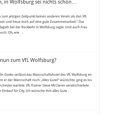
n, in Wolfsburg sei nichts schön…
e zum jetzigen Zeitpunkt keinen anderen Verein als den VfL
sein und freue mich auf eine gute Zusammenarbeit.“ Das
 Magath bei der Rückkehr in Wolfsburg sagte. Und auch Frau
,
noch: Oh, wie …
sburg
s
n…
nun zum VfL Wolfsburg?
n Dzeko verlässt das Mannschaftshotel des VfL Wolfsburg im
!
m er der Mannschaft noch „Alles Gute!“ wünschte, ging es los
mt
nchester wartete. VfL-Trainer Steve McClaren verabschiedete
ter Einkauf für City. Ich wünsche ihm alles Gute …
burg?