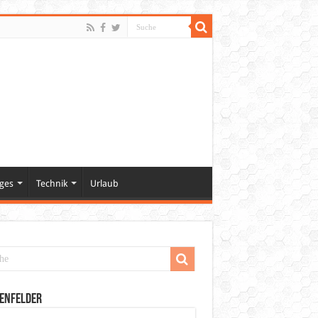
ges
Technik
Urlaub
enfelder