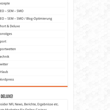
Rezepte
SEO – SEM – SMO
EO – SEM – SMO / Blog-Optimierung
hort & Deluxe
onstiges
port
portwetten
echnik
witter
Urlaub
Wordpress
 DeLuXe!
nsider
NFL News, Berichte, Ergebnisse etc.
liate Marketing
für Online-Casinos