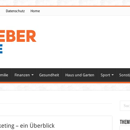
Datenschutz
Home
milie
Finanzen
Gesundheit
Haus und Garten
Sport
Sonsti
Them
eting – ein Überblick