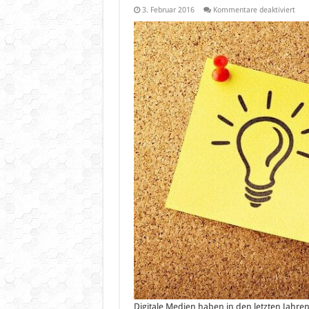
für
3. Februar 2016
Kommentare deaktiviert
Soci
Med
im
Onli
Mar
–
ein
Über
Digitale Medien haben in den letzten Jahr