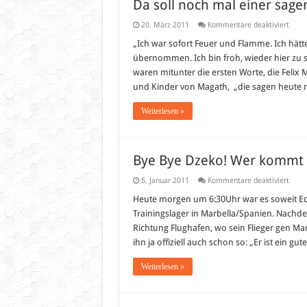
Da soll noch mal einer sage
für
20. März 2011
Kommentare deaktiviert
Da
soll
„Ich war sofort Feuer und Flamme. Ich hätt
noch
übernommen. Ich bin froh, wieder hier zu 
mal
einer
waren mitunter die ersten Worte, die Felix
sagen
und Kinder von Magath, „die sagen heute 
in
Wolf
sei
Weiterlesen »
nicht
schö
Bye Bye Dzeko! Wer kommt 
für
5. Januar 2011
Kommentare deaktiviert
Bye
Bye
Heute morgen um 6:30Uhr war es soweit Edi
Dzeko
Trainingslager in Marbella/Spanien. Nachde
Wer
kom
Richtung Flughafen, wo sein Flieger gen Ma
nun
ihn ja offiziell auch schon so: „Er ist ein gu
zum
VfL
Wolfs
Weiterlesen »