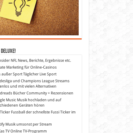
 DeLuXe!
nsider
NFL News, Berichte, Ergebnisse etc.
liate Marketing
für Online-Casinos
s außer Sport
Täglicher Live Sport
desliga und Champions League Streams
enlos und mit vielen Alternativen
dreads
Bücher Community + Rezensionen
gle Music
Musik hochladen und auf
schiedenen Geräten hören
 Ticker Fussball
der schnellste Fussi Ticker im
z
ify
Musik umsonst per Stream
as TV
Online TV-Programm