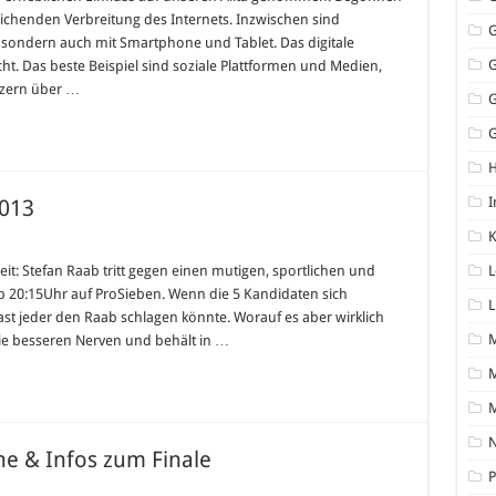
eichenden Verbreitung des Internets. Inzwischen sind
, sondern auch mit Smartphone und Tablet. Das digitale
ht. Das beste Beispiel sind soziale Plattformen und Medien,
tzern über …
G
I
2013
K
: Stefan Raab tritt gegen einen mutigen, sportlichen und
L
b 20:15Uhr auf ProSieben. Wenn die 5 Kandidaten sich
L
013
fast jeder den Raab schlagen könnte. Worauf es aber wirklich
die besseren Nerven und behält in …
M
N
ne & Infos zum Finale
P