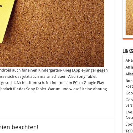
Links
AF I
Affi
droid auch für einen Kindergarten-Krieg (Apple-Jünger gegen
Alle
sse sich das jetzt auch mal anschauen. Also Sony Tablet
Bun
m gesucht. Nichts. Komisch. Im Internet am PC im Google Play
kost
gbarkeit für das Sony Tablet. Warum und wieso? Keine Ahnung.
Goo
Goo
ver
Live
Net
Spot
inien beachten!
TeXX