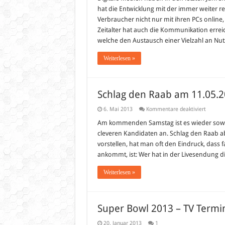
hat die Entwicklung mit der immer weiter r
Verbraucher nicht nur mit ihren PCs online
Zeitalter hat auch die Kommunikation erreic
welche den Austausch einer Vielzahl an Nu
Weiterlesen »
Schlag den Raab am 11.05.
für
6. Mai 2013
Kommentare deaktiviert
Schlag
den
Am kommenden Samstag ist es wieder soweit
Raab
cleveren Kandidaten an. Schlag den Raab a
am
11.05.2
vorstellen, hat man oft den Eindruck, dass 
ankommt, ist: Wer hat in der Livesendung 
Weiterlesen »
Super Bowl 2013 – TV Termi
20. Januar 2013
1