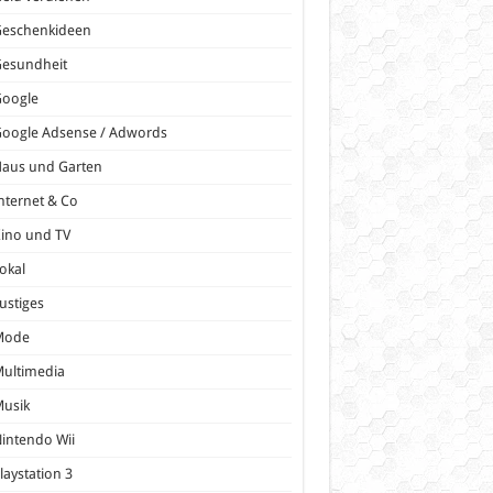
Geschenkideen
Gesundheit
Google
oogle Adsense / Adwords
Haus und Garten
nternet & Co
ino und TV
okal
ustiges
Mode
ultimedia
Musik
intendo Wii
laystation 3