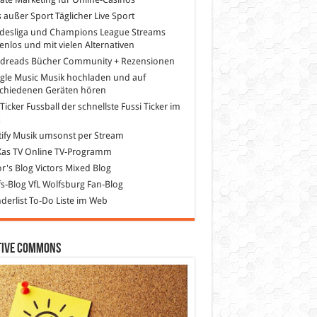
s außer Sport
Täglicher Live Sport
desliga und Champions League Streams
enlos und mit vielen Alternativen
dreads
Bücher Community + Rezensionen
gle Music
Musik hochladen und auf
schiedenen Geräten hören
 Ticker Fussball
der schnellste Fussi Ticker im
z
ify
Musik umsonst per Stream
as TV
Online TV-Programm
or's Blog
Victors Mixed Blog
s-Blog
VfL Wolfsburg Fan-Blog
erlist
To-Do Liste im Web
tive Commons