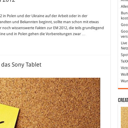
Alle
nswerte
Bun
n
 in Polen und der Ukraine auf der Arbeit oder in der
kost
andten und Bekannten beginnt, sollte man schon mit etwas
Goo
r noch wissenswerte Fakten zur EM 2012, die teils grundlegend
Goo
raine und in Polen gehen die Vorbereitungen zwar …
ver
Live
Net
Spot
TeXX
 das Sony Tablet
Vict
Wolf
d:
Wund
ram
Crea