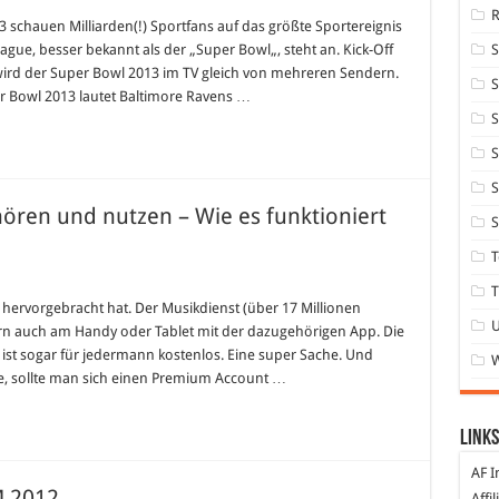
 schauen Milliarden(!) Sportfans auf das größte Sportereignis
eague, besser bekannt als der „Super Bowl„, steht an. Kick-Off
wird der Super Bowl 2013 im TV gleich von mehreren Sendern.
S
 Bowl 2013 lautet Baltimore Ravens …
S
S
S
ören und nutzen – Wie es funktioniert
S
T
T
et hervorgebracht hat. Der Musikdienst (über 17 Millionen
rn auch am Handy oder Tablet mit der dazugehörigen App. Die
ist sogar für jedermann kostenlos. Eine super Sache. Und
, sollte man sich einen Premium Account …
Links
AF I
M 2012
Affi