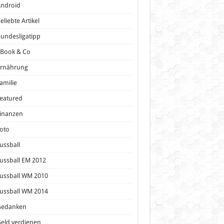
Android
eliebte Artikel
undesligatipp
eBook & Co
Ernährung
amilie
eatured
inanzen
oto
ussball
ussball EM 2012
ussball WM 2010
ussball WM 2014
Gedanken
eld verdienen