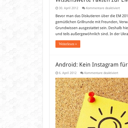
für
30. April 2012
Kommentare deaktiviert
Wisse
Fakte
Bevor man das Diskutieren über die EM 2012
zur
gemütlichen Grillrunde mit Freunden, Verw
EM
2012
Grundwissen ausgestattet sein. Deshalb hie
und teils außergewöhnlich sind. In der Uk
Weiterlesen »
Android: Kein Instagram für
für
6. April 2012
Kommentare deaktiviert
Androi
Kein
Instag
für
das
Sony
Tablet