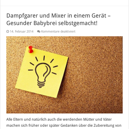
Dampfgarer und Mixer in einem Gerät –
Gesunder Babybrei selbstgemacht!
für
14. Februar 2014
Kommentare deaktiviert
Dampfgarer
und
Mixer
in
einem
Gerät
–
Gesunder
Babybrei
selbstgemacht!
Alle Eltern und natürlich auch die werdenden Mütter und Väter
machen sich früher oder später Gedanken über die Zubereitung von