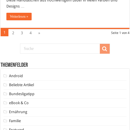
Diese Handtaschen aus hochwertigem Leder in vielen Farben und
Designs …
Weiterlesen »
1
2
3
4
»
Seite 1 von 4
Themenfelder
Android
Beliebte Artikel
Bundesligatipp
eBook & Co
Ernährung
Familie
Featured