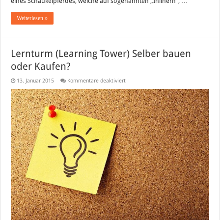
eines Schaukelpferdes, welche auf sogenannten „Inlinern“, …
Weiterlesen »
Lernturm (Learning Tower) Selber bauen
oder Kaufen?
für
13. Januar 2015
Kommentare deaktiviert
Lernturm
(Learning
Tower)
Selber
bauen
oder
Kaufen?