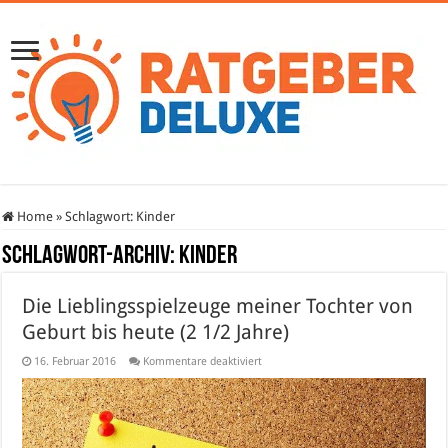
Home
»
Schlagwort:
Kinder
Schlagwort-Archiv:
Kinder
Die Lieblingsspielzeuge meiner Tochter von
Geburt bis heute (2 1/2 Jahre)
für
16. Februar 2016
Kommentare deaktiviert
Die
Lieblingsspielzeuge
meiner
Tochter
von
Geburt