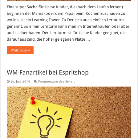
Eine super Sache für kleine Kinder, die (nach dem Laufen lernen)
beginnen der Mama (oder dem Papa) beim Kochen zuschauen zu
wollen, ist ein Learning Tower. Zu Deutsch auch einfach Lernturm
genannt. So einen Lernturm kann man im Internet kaufen oder aber
auch selber bauen. Der Lernturm ist für kleine Kinder geeignet, die
darauf aus sind, die höher gelegenen Plätze …
Weiterlesen »
WM-Fanartikel bei Espritshop
für
26. Juni 2014
Kommentare deaktiviert
WM-
Fanartikel
bei
Espritshop