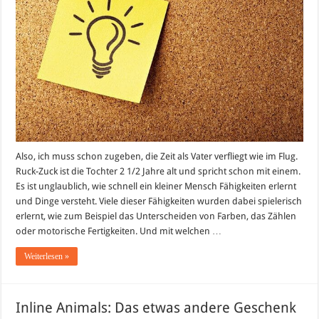
bis
heute
(2
1/2
Jahre)
Also, ich muss schon zugeben, die Zeit als Vater verfliegt wie im Flug.
Ruck-Zuck ist die Tochter 2 1/2 Jahre alt und spricht schon mit einem.
Es ist unglaublich, wie schnell ein kleiner Mensch Fähigkeiten erlernt
und Dinge versteht. Viele dieser Fähigkeiten wurden dabei spielerisch
erlernt, wie zum Beispiel das Unterscheiden von Farben, das Zählen
oder motorische Fertigkeiten. Und mit welchen …
Weiterlesen »
Inline Animals: Das etwas andere Geschenk