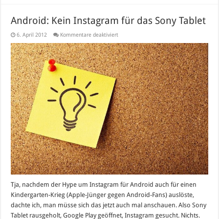
Android: Kein Instagram für das Sony Tablet
für
6. April 2012
Kommentare deaktiviert
Android:
Kein
Instagram
für
das
Sony
Tablet
Tja, nachdem der Hype um Instagram für Android auch für einen
Kindergarten-Krieg (Apple-Jünger gegen Android-Fans) auslöste,
dachte ich, man müsse sich das jetzt auch mal anschauen. Also Sony
Tablet rausgeholt, Google Play geöffnet, Instagram gesucht. Nichts.