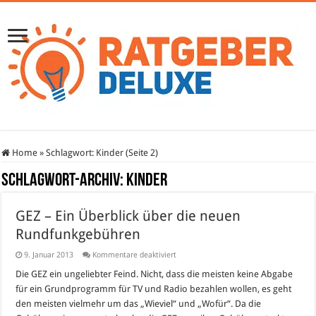
Home
»
Schlagwort:
Kinder
(Seite 2)
Schlagwort-Archiv:
Kinder
GEZ – Ein Überblick über die neuen
Rundfunkgebühren
für
9. Januar 2013
Kommentare deaktiviert
GEZ
–
Die GEZ ein ungeliebter Feind. Nicht, dass die meisten keine Abgabe
Ein
für ein Grundprogramm für TV und Radio bezahlen wollen, es geht
Überblick
über
den meisten vielmehr um das „Wieviel“ und „Wofür“. Da die
die