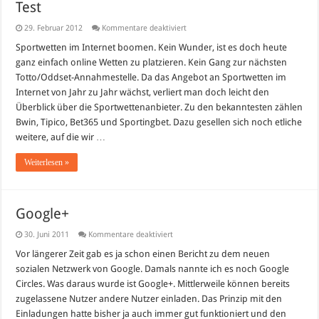
Test
für
29. Februar 2012
Kommentare deaktiviert
Sportwetten
im
Sportwetten im Internet boomen. Kein Wunder, ist es doch heute
Vergleich
ganz einfach online Wetten zu platzieren. Kein Gang zur nächsten
–
Wettanbieter
Totto/Oddset-Annahmestelle. Da das Angebot an Sportwetten im
im
Internet von Jahr zu Jahr wächst, verliert man doch leicht den
Test
Überblick über die Sportwettenanbieter. Zu den bekanntesten zählen
Bwin, Tipico, Bet365 und Sportingbet. Dazu gesellen sich noch etliche
weitere, auf die wir …
Weiterlesen »
Google+
für
30. Juni 2011
Kommentare deaktiviert
Google+
Vor längerer Zeit gab es ja schon einen Bericht zu dem neuen
sozialen Netzwerk von Google. Damals nannte ich es noch Google
Circles. Was daraus wurde ist Google+. Mittlerweile können bereits
zugelassene Nutzer andere Nutzer einladen. Das Prinzip mit den
Einladungen hatte bisher ja auch immer gut funktioniert und den