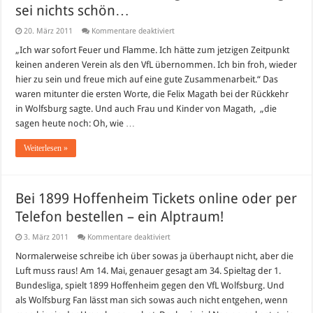
sei nichts schön…
für
20. März 2011
Kommentare deaktiviert
Da
soll
„Ich war sofort Feuer und Flamme. Ich hätte zum jetzigen Zeitpunkt
noch
keinen anderen Verein als den VfL übernommen. Ich bin froh, wieder
mal
einer
hier zu sein und freue mich auf eine gute Zusammenarbeit.“ Das
sagen,
waren mitunter die ersten Worte, die Felix Magath bei der Rückkehr
in
Wolfsburg
in Wolfsburg sagte. Und auch Frau und Kinder von Magath, „die
sei
nichts
sagen heute noch: Oh, wie …
schön…
Weiterlesen »
Bei 1899 Hoffenheim Tickets online oder per
Telefon bestellen – ein Alptraum!
für
3. März 2011
Kommentare deaktiviert
Bei
1899
Normalerweise schreibe ich über sowas ja überhaupt nicht, aber die
Hoffenheim
Luft muss raus! Am 14. Mai, genauer gesagt am 34. Spieltag der 1.
Tickets
online
Bundesliga, spielt 1899 Hoffenheim gegen den VfL Wolfsburg. Und
oder
als Wolfsburg Fan lässt man sich sowas auch nicht entgehen, wenn
per
Telefon