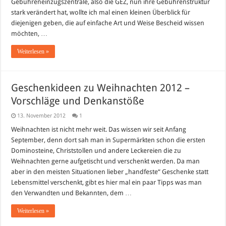
Gebühreneinzugszentrale, also die GEZ, nun ihre Gebührenstruktur
neuen
Rundfunkgebühren
stark verändert hat, wollte ich mal einen kleinen Überblick für
diejenigen geben, die auf einfache Art und Weise Bescheid wissen
möchten, …
Weiterlesen »
Geschenkideen zu Weihnachten 2012 –
Vorschläge und Denkanstöße
13. November 2012
1
Weihnachten ist nicht mehr weit. Das wissen wir seit Anfang
September, denn dort sah man in Supermärkten schon die ersten
Dominosteine, Christstollen und andere Leckereien die zu
Weihnachten gerne aufgetischt und verschenkt werden. Da man
aber in den meisten Situationen lieber „handfeste“ Geschenke statt
Lebensmittel verschenkt, gibt es hier mal ein paar Tipps was man
den Verwandten und Bekannten, dem …
Weiterlesen »