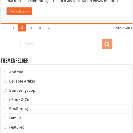
macht so ein Stimmungslicht auch als Dekoration etwas her und …
Weiterlesen »
2
«
1
3
4
»
Seite 2 von 4
Themenfelder
Android
Beliebte Artikel
Bundesligatipp
eBook & Co
Ernährung
Familie
Featured