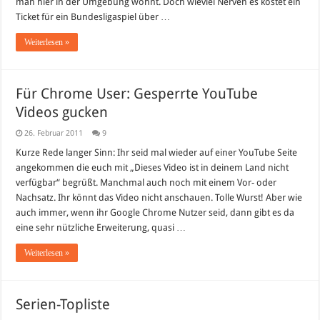
man hier in der Umgebung wohnt. Doch wieviel Nerven es kostet ein
bestellen
–
Ticket für ein Bundesligaspiel über …
ein
Alptraum!
Weiterlesen »
Für Chrome User: Gesperrte YouTube
Videos gucken
26. Februar 2011
9
Kurze Rede langer Sinn: Ihr seid mal wieder auf einer YouTube Seite
angekommen die euch mit „Dieses Video ist in deinem Land nicht
verfügbar“ begrüßt. Manchmal auch noch mit einem Vor- oder
Nachsatz. Ihr könnt das Video nicht anschauen. Tolle Wurst! Aber wie
auch immer, wenn ihr Google Chrome Nutzer seid, dann gibt es da
eine sehr nützliche Erweiterung, quasi …
Weiterlesen »
Serien-Topliste