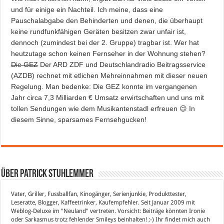
und für einige ein Nachteil. Ich meine, dass eine
Pauschalabgabe den Behinderten und denen, die überhaupt
keine rundfunkfähigen Geräten besitzen zwar unfair ist,
dennoch (zumindest bei der 2. Gruppe) tragbar ist. Wer hat
heutzutage schon keinen Fernseher in der Wohnung stehen?
Die GEZ
Der ARD ZDF und Deutschlandradio Beitragsservice
(AZDB) rechnet mit etlichen Mehreinnahmen mit dieser neuen
Regelung. Man bedenke: Die GEZ konnte im vergangenen
Jahr circa 7,3 Milliarden € Umsatz erwirtschaften und uns mit
tollen Sendungen wie dem Musikantenstadl erfreuen 😉 In
diesem Sinne, sparsames Fernsehgucken!
Über Patrick Stuhlemmer
Vater, Griller, Fussballfan, Kinogänger, Serienjunkie, Produkttester,
Leseratte, Blogger, Kaffeetrinker, Kaufempfehler. Seit Januar 2009 mit
Weblog-Deluxe im "Neuland" vertreten. Vorsicht: Beiträge könnten Ironie
oder Sarkasmus trotz fehlender Smileys beinhalten! ;-) Ihr findet mich auch