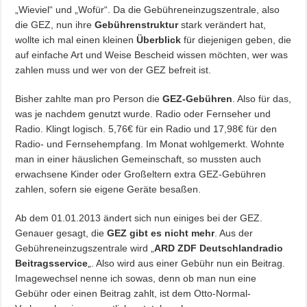
„Wieviel“ und „Wofür“. Da die Gebühreneinzugszentrale, also
die GEZ, nun ihre
Gebührenstruktur
stark verändert hat,
wollte ich mal einen kleinen
Überblick
für diejenigen geben, die
auf einfache Art und Weise Bescheid wissen möchten, wer was
zahlen muss und wer von der GEZ befreit ist.
Bisher zahlte man pro Person die
GEZ-Gebühren
. Also für das,
was je nachdem genutzt wurde. Radio oder Fernseher und
Radio. Klingt logisch. 5,76€ für ein Radio und 17,98€ für den
Radio- und Fernsehempfang. Im Monat wohlgemerkt. Wohnte
man in einer häuslichen Gemeinschaft, so mussten auch
erwachsene Kinder oder Großeltern extra GEZ-Gebühren
zahlen, sofern sie eigene Geräte besaßen.
Ab dem 01.01.2013 ändert sich nun einiges bei der GEZ.
Genauer gesagt, die
GEZ gibt es nicht mehr
. Aus der
Gebühreneinzugszentrale wird „
ARD ZDF Deutschlandradio
Beitragsservice
„. Also wird aus einer Gebühr nun ein Beitrag.
Imagewechsel nenne ich sowas, denn ob man nun eine
Gebühr oder einen Beitrag zahlt, ist dem Otto-Normal-