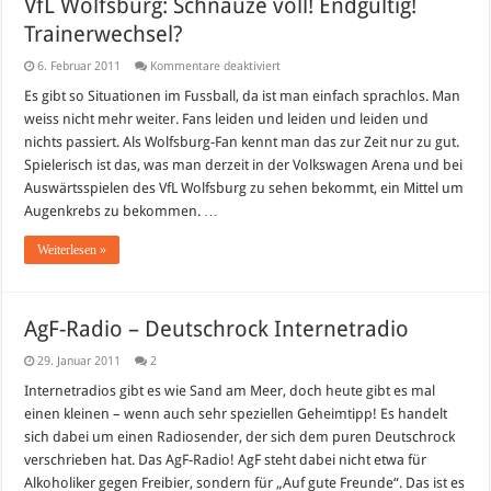
VfL Wolfsburg: Schnauze voll! Endgültig!
Trainerwechsel?
für
6. Februar 2011
Kommentare deaktiviert
VfL
Wolfsburg:
Es gibt so Situationen im Fussball, da ist man einfach sprachlos. Man
Schnauze
weiss nicht mehr weiter. Fans leiden und leiden und leiden und
voll!
Endgültig!
nichts passiert. Als Wolfsburg-Fan kennt man das zur Zeit nur zu gut.
Trainerwechsel?
Spielerisch ist das, was man derzeit in der Volkswagen Arena und bei
Auswärtsspielen des VfL Wolfsburg zu sehen bekommt, ein Mittel um
Augenkrebs zu bekommen. …
Weiterlesen »
AgF-Radio – Deutschrock Internetradio
29. Januar 2011
2
Internetradios gibt es wie Sand am Meer, doch heute gibt es mal
einen kleinen – wenn auch sehr speziellen Geheimtipp! Es handelt
sich dabei um einen Radiosender, der sich dem puren Deutschrock
verschrieben hat. Das AgF-Radio! AgF steht dabei nicht etwa für
Alkoholiker gegen Freibier, sondern für „Auf gute Freunde“. Das ist es