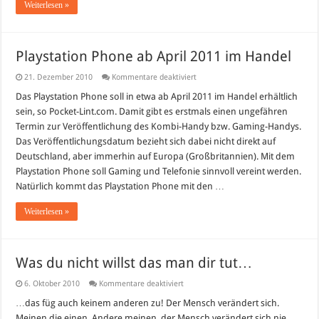
Weiterlesen »
Playstation Phone ab April 2011 im Handel
für
21. Dezember 2010
Kommentare deaktiviert
Playstation
Phone
Das Playstation Phone soll in etwa ab April 2011 im Handel erhältlich
ab
sein, so Pocket-Lint.com. Damit gibt es erstmals einen ungefähren
April
2011
Termin zur Veröffentlichung des Kombi-Handy bzw. Gaming-Handys.
im
Das Veröffentlichungsdatum bezieht sich dabei nicht direkt auf
Handel
Deutschland, aber immerhin auf Europa (Großbritannien). Mit dem
Playstation Phone soll Gaming und Telefonie sinnvoll vereint werden.
Natürlich kommt das Playstation Phone mit den …
Weiterlesen »
Was du nicht willst das man dir tut…
für
6. Oktober 2010
Kommentare deaktiviert
Was
du
…das füg auch keinem anderen zu! Der Mensch verändert sich.
nicht
Meinen die einen. Andere meinen, der Mensch verändert sich nie.