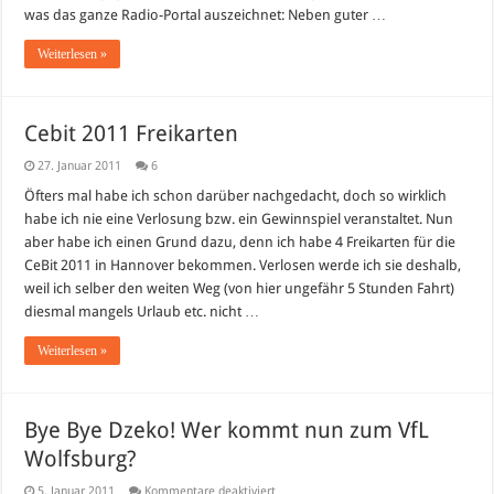
was das ganze Radio-Portal auszeichnet: Neben guter …
Weiterlesen »
Cebit 2011 Freikarten
27. Januar 2011
6
Öfters mal habe ich schon darüber nachgedacht, doch so wirklich
habe ich nie eine Verlosung bzw. ein Gewinnspiel veranstaltet. Nun
aber habe ich einen Grund dazu, denn ich habe 4 Freikarten für die
CeBit 2011 in Hannover bekommen. Verlosen werde ich sie deshalb,
weil ich selber den weiten Weg (von hier ungefähr 5 Stunden Fahrt)
diesmal mangels Urlaub etc. nicht …
Weiterlesen »
Bye Bye Dzeko! Wer kommt nun zum VfL
Wolfsburg?
für
5. Januar 2011
Kommentare deaktiviert