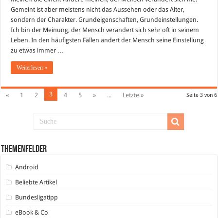
willst
das
Gemeint ist aber meistens nicht das Aussehen oder das Alter,
man
sondern der Charakter. Grundeigenschaften, Grundeinstellungen.
dir
tut…
Ich bin der Meinung, der Mensch verändert sich sehr oft in seinem
Leben. In den häufigsten Fällen ändert der Mensch seine Einstellung
zu etwas immer …
Weiterlesen »
3
«
1
2
4
5
»
...
Letzte »
Seite 3 von 6
Themenfelder
Android
Beliebte Artikel
Bundesligatipp
eBook & Co