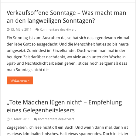
Verkaufsoffene Sonntage – Was macht man
an den langweiligen Sonntagen?
für
13. März 2011
Kommentare deaktiviert
Verkaufsoffene
Sonntage
Ein Sonntag ist zum Ausruhen da, so hat sich das irgendwann einmal
–
der liebe Gott so ausgedacht. Und die Menschheit hat es so bis heute
Was
macht
umgesetzt. Zumindest im Einzelhandel. Doch wenn man mal in der
man
heutigen Zeit darüber nachdenkt, wo viele auch unter der Woche in
an
den
Spät- und Nachtschicht arbeiten gehen, ist das noch zeitgemäß dass
langweiligen
Sonntagen?
man Sonntags nicht die …
Weiterlesen »
„Tote Mädchen lügen nicht“ – Empfehlung
eines Gelegenheitslesers
für
2. März 2011
Kommentare deaktiviert
„Tote
Mädchen
Zugegeben, ich lese nicht oft ein Buch. Und wenn dann mal, dann ist
lügen
es etwas kriminaltechnisches. Halt etwas spannendes. Doch in letzter
nicht“