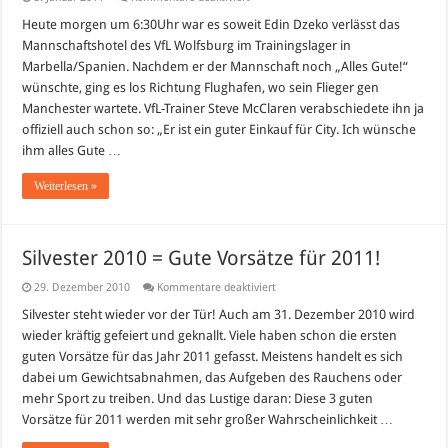
Bye
Bye
Heute morgen um 6:30Uhr war es soweit Edin Dzeko verlässt das
Dzeko!
Mannschaftshotel des VfL Wolfsburg im Trainingslager in
Wer
kommt
Marbella/Spanien. Nachdem er der Mannschaft noch „Alles Gute!“
nun
wünschte, ging es los Richtung Flughafen, wo sein Flieger gen
zum
VfL
Manchester wartete. VfL-Trainer Steve McClaren verabschiedete ihn ja
Wolfsburg?
offiziell auch schon so: „Er ist ein guter Einkauf für City. Ich wünsche
ihm alles Gute …
Weiterlesen »
Silvester 2010 = Gute Vorsätze für 2011!
für
29. Dezember 2010
Kommentare deaktiviert
Silvester
2010
Silvester steht wieder vor der Tür! Auch am 31. Dezember 2010 wird
=
wieder kräftig gefeiert und geknallt. Viele haben schon die ersten
Gute
Vorsätze
guten Vorsätze für das Jahr 2011 gefasst. Meistens handelt es sich
für
dabei um Gewichtsabnahmen, das Aufgeben des Rauchens oder
2011!
mehr Sport zu treiben. Und das Lustige daran: Diese 3 guten
Vorsätze für 2011 werden mit sehr großer Wahrscheinlichkeit …