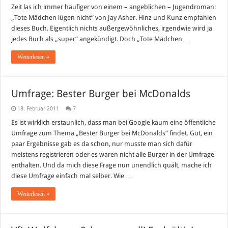
–
Zeit las ich immer häufiger von einem – angeblichen – Jugendroman:
Empfehlung
„Tote Mädchen lügen nicht“ von Jay Asher. Hinz und Kunz empfahlen
eines
Gelegenheitslesers
dieses Buch. Eigentlich nichts außergewöhnliches, irgendwie wird ja
jedes Buch als „super“ angekündigt. Doch „Tote Mädchen …
Weiterlesen »
Umfrage: Bester Burger bei McDonalds
18. Februar 2011
7
Es ist wirklich erstaunlich, dass man bei Google kaum eine öffentliche
Umfrage zum Thema „Bester Burger bei McDonalds“ findet. Gut, ein
paar Ergebnisse gab es da schon, nur musste man sich dafür
meistens registrieren oder es waren nicht alle Burger in der Umfrage
enthalten. Und da mich diese Frage nun unendlich quält, mache ich
diese Umfrage einfach mal selber. Wie …
Weiterlesen »