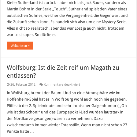
Tipp:
Kiefer Sutherland ist zurück – aber nicht als Jack Bauer, sondern als
Touch
Martin Bohm in der Serie „Touch“. Sutherland spielt den Vater eines
autistischen Sohnes, welcher die Vergangenheit, die Gegenwart und
die Zukunft sehen kann. Es handelt sich also um eine Mystery-Serie.
Alles nicht so realistisch, aber das war Lost ja auch nicht. Trotzdem
war Lost super. So dürfte es …
Weiterlesen »
Wolfsburg: Ist die Zeit reif um Magath zu
entlassen?
für
26. Februar 2012
Kommentare deaktiviert
Wolfsburg:
Ist
In Wolfsburg brennt der Baum. Und so eine Atmosphäre wie im
die
Hoffenheim-Spiel hat es in Wolfsburg wohl auch noch nie gegeben.
Zeit
reif
Pfiffe ab der 2. Spielminute und sehr ironischer Galgenhumor ( „Oh
um
wie ist das Schön!“ und das Europapokal-Lied wurden lautstark in
Magath
zu
der Nordkurve gesungen) waren zu vernehmen. Dazu
entlassen?
zwischendurch immer wieder Totenstille. Wenn man nicht schon 27
Punkte hätte …