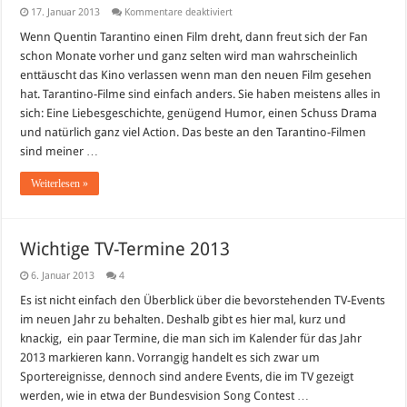
für
17. Januar 2013
Kommentare deaktiviert
Django
Unchained:
Wenn Quentin Tarantino einen Film dreht, dann freut sich der Fan
Review
schon Monate vorher und ganz selten wird man wahrscheinlich
und
Kritik
enttäuscht das Kino verlassen wenn man den neuen Film gesehen
hat. Tarantino-Filme sind einfach anders. Sie haben meistens alles in
sich: Eine Liebesgeschichte, genügend Humor, einen Schuss Drama
und natürlich ganz viel Action. Das beste an den Tarantino-Filmen
sind meiner …
Weiterlesen »
Wichtige TV-Termine 2013
6. Januar 2013
4
Es ist nicht einfach den Überblick über die bevorstehenden TV-Events
im neuen Jahr zu behalten. Deshalb gibt es hier mal, kurz und
knackig, ein paar Termine, die man sich im Kalender für das Jahr
2013 markieren kann. Vorrangig handelt es sich zwar um
Sportereignisse, dennoch sind andere Events, die im TV gezeigt
werden, wie in etwa der Bundesvision Song Contest …