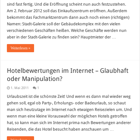
Wiesloch
sind fast fertig. Und die Eröffnung scheint nun auch festzustehen.
–
Eröffnung
Am 2. Februar 2012 soll das Einkaufszentrum eröffnen. Außerdem
am
bekommt das Fachmarktzentrum dann auch noch einen (richtigen)
2.
Februar
Namen: Stadt-Galerie soll der Gebäudekomplex mit den vielen
2012
verschiedenen Geschäften heißen. Welche Geschäfte werden nun
aber in der Stadt-Galerie zu finden sein? Hauptmieter der …
Weiterlesen »
Hotelbewertungen im Internet – Glaubhaft
oder Manipulation?
1. Mai 2011
1
Urlaubszeit ist die schönste Zeit! Und wenn es dann mal wieder weg
gehen soll, egal ob Party-, Erholungs- oder Badeurlaub, so schaut
man sich heutzutage im Internet nach etwaigen Reisezielen um. Und
wenn man eine kleine Vorauswahl der möglichen Hotels getroffen
hat, so kann man sich im Internet prima nach Bewertungen anderer
Reisenden, die das Hotel besucht haben anschauen um …