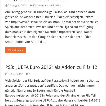
für
22. August 2012
Kommentare deaktiviert
Bundesliga
2012/2013:
Am Freitag geht die 50. Bundesliga-Saison los! Und passend dazu
Spielplan
gibt es heute wieder einen Hinweis auf den erstklassigen Service
in
den
von http://www.fussball-spielplan.info/. Die Macher der Seite stellen
Google
Spielpläne der ersten, zweiten und dritten Liga so zur Verfügung,
Kalender
importieren
dass man sie in den eigenen Kalender importieren kann. Dabei
handelt es sich um den Google Kalender, die Kalender auf den
Smartphones von Android …
Weiterlesen »
PS3: „UEFA Euro 2012“ als Addon zu Fifa 12
3. April 2012
1
Viele Spieler der Fifa-Serie auf der Playstation 3 haben auch schon zu
anderen „Sonderausgaben“ gegriffen. Das war auch nicht immer
günstig. Nun bringt EA Sports auch für die Fussball
Europameisterschaft 2012 in Polen und der Ukraine einen Fifa-Teil
heraus. Besser gesagt eine UEFA-Ausgabe, da es sich bei der EM 2012
ja um eine Veranstaltung der UEFA handelt und nicht von …