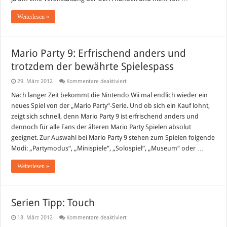
Weiterlesen »
Mario Party 9: Erfrischend anders und
trotzdem der bewährte Spielespass
für
29. März 2012
Kommentare deaktiviert
Mario
Party
Nach langer Zeit bekommt die Nintendo Wii mal endlich wieder ein
9:
neues Spiel von der „Mario Party“-Serie. Und ob sich ein Kauf lohnt,
Erfrischend
anders
zeigt sich schnell, denn Mario Party 9 ist erfrischend anders und
und
dennoch für alle Fans der älteren Mario Party Spielen absolut
trotzdem
der
geeignet. Zur Auswahl bei Mario Party 9 stehen zum Spielen folgende
bewährte
Spielespass
Modi: „Partymodus“, „Minispiele“, „Solospiel“, „Museum“ oder …
Weiterlesen »
Serien Tipp: Touch
für
18. März 2012
Kommentare deaktiviert
Serien