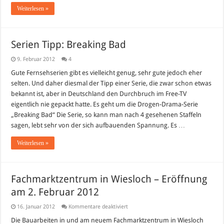
Weiterlesen »
Serien Tipp: Breaking Bad
9. Februar 2012
4
Gute Fernsehserien gibt es vielleicht genug, sehr gute jedoch eher
selten. Und daher diesmal der Tipp einer Serie, die zwar schon etwas
bekannt ist, aber in Deutschland den Durchbruch im Free-TV
eigentlich nie gepackt hatte. Es geht um die Drogen-Drama-Serie
„Breaking Bad“ Die Serie, so kann man nach 4 gesehenen Staffeln
sagen, lebt sehr von der sich aufbauenden Spannung. Es …
Weiterlesen »
Fachmarktzentrum in Wiesloch – Eröffnung
am 2. Februar 2012
für
16. Januar 2012
Kommentare deaktiviert
Fachmarktzentrum
in
Die Bauarbeiten in und am neuem Fachmarktzentrum in Wiesloch