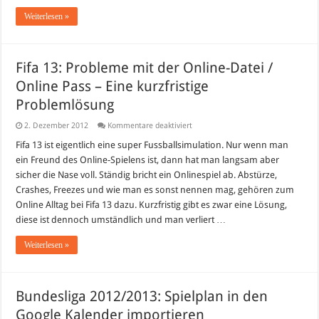
Weiterlesen »
Fifa 13: Probleme mit der Online-Datei /
Online Pass – Eine kurzfristige
Problemlösung
für
2. Dezember 2012
Kommentare deaktiviert
Fifa
13:
Fifa 13 ist eigentlich eine super Fussballsimulation. Nur wenn man
Probleme
ein Freund des Online-Spielens ist, dann hat man langsam aber
mit
der
sicher die Nase voll. Ständig bricht ein Onlinespiel ab. Abstürze,
Online-
Crashes, Freezes und wie man es sonst nennen mag, gehören zum
Datei
/
Online Alltag bei Fifa 13 dazu. Kurzfristig gibt es zwar eine Lösung,
Online
Pass
diese ist dennoch umständlich und man verliert …
–
Eine
Weiterlesen »
kurzfristige
Problemlösung
Bundesliga 2012/2013: Spielplan in den
Google Kalender importieren