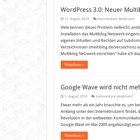
WordPress 3.0: Neuer Multib
für
11. August 2010
Kommentare deaktiviert
Wor
3.0:
Viele kennen dieses Problem vielleicht, an
Neu
Installation das Multiblog Netzwerk einger
Mul
wir
eigenen Inhalten und Rechten auf Subdoma
feh
Verzeichnissen (meinblog.de/verzeichnis) 
ang
Multiblog Netzwerk einrichten“ habe ich da
Weiterlesen »
Google Wave wird nicht meh
für
5. August 2010
Kommentare deaktiviert
Goog
Wav
Etwas mehr als ein Jahr brauchte es, um b
wird
Anklang unter den Internetnutzern findet, de
nicht
meh
Revolution in der weltweiten Kommunikati
weit
Google Wave im Mai 2009 angekündigt wurd
Weiterlesen »