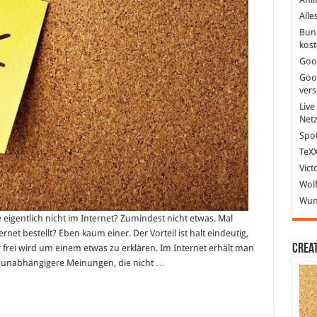
Alle
Bun
kost
Goo
Goo
ver
Live
Net
Spot
TeXX
Vict
Wolf
Wund
 eigentlich nicht im Internet? Zumindest nicht etwas. Mal
net bestellt? Eben kaum einer. Der Vorteil ist halt eindeutig,
Crea
 frei wird um einem etwas zu erklären. Im Internet erhält man
 unabhängigere Meinungen, die nicht …