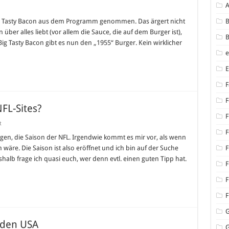
Big Tasty Bacon aus dem Programm genommen. Das ärgert nicht
B
über alles liebt (vor allem die Sauce, die auf dem Burger ist),
B
ig Tasty Bacon gibt es nun den „1955“ Burger. Kein wirklicher
F
F
FL-Sites?
F
für
t
Informative
F
und
fangen, die Saison der NFL. Irgendwie kommt es mir vor, als wenn
Deutsche
äre. Die Saison ist also eröffnet und ich bin auf der Suche
F
NFL-
Sites?
halb frage ich quasi euch, wer denn evtl. einen guten Tipp hat.
F
F
F
n den USA
G