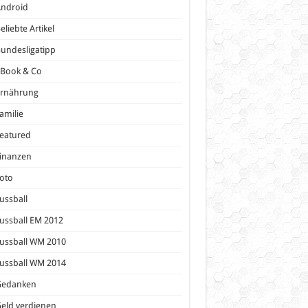
Android
eliebte Artikel
undesligatipp
eBook & Co
Ernährung
amilie
eatured
inanzen
oto
ussball
ussball EM 2012
ussball WM 2010
ussball WM 2014
Gedanken
eld verdienen