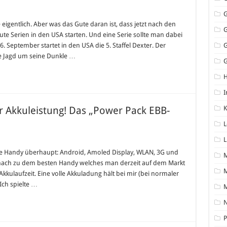
gentlich. Aber was das Gute daran ist, dass jetzt nach den
 Serien in den USA starten. Und eine Serie sollte man dabei
 September startet in den USA die 5. Staffel Dexter. Der
die Jagd um seine Dunkle …
G
I
 Akkuleistung! Das „Power Pack EBB-
K
L
L
lste Handy überhaupt: Android, Amoled Display, WLAN, 3G und
nach zu dem besten Handy welches man derzeit auf dem Markt
M
kulaufzeit. Eine volle Akkuladung hält bei mir (bei normaler
 Ich spielte …
N
P