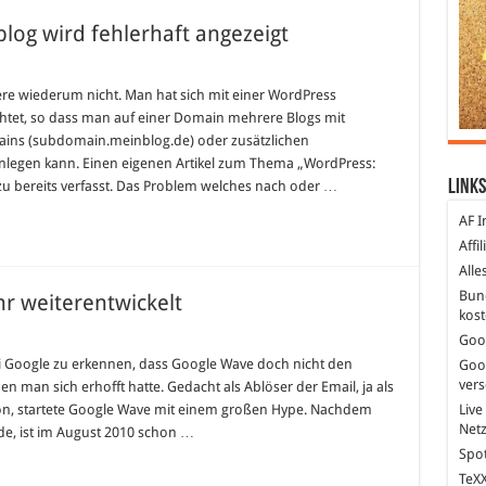
log wird fehlerhaft angezeigt
dPress
dere wiederum nicht. Man hat sich mit einer WordPress
er
ichtet, so dass man auf einer Domain mehrere Blogs mit
tiblog
d
ins (subdomain.meinblog.de) oder zusätzlichen
lerhaft
anlegen kann. Einen eigenen Artikel zum Thema „WordPress:
ezeigt
Links
zu bereits verfasst. Das Problem welches nach oder …
AF I
Affi
Alle
Bun
r weiterentwickelt
kost
Goo
le
e
ei Google zu erkennen, dass Google Wave doch nicht den
Goo
ver
n man sich erhofft hatte. Gedacht als Ablöser der Email, ja als
r
on, startete Google Wave mit einem großen Hype. Nachdem
Live
erentwickelt
Net
e, ist im August 2010 schon …
Spot
TeXX