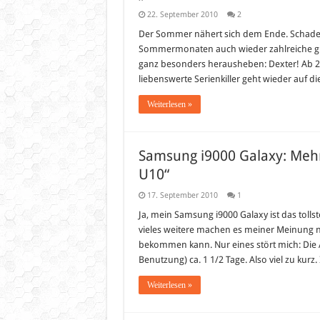
22. September 2010
2
Der Sommer nähert sich dem Ende. Schade ei
Sommermonaten auch wieder zahlreiche gute
ganz besonders herausheben: Dexter! Ab 26.
liebenswerte Serienkiller geht wieder auf 
Weiterlesen »
Samsung i9000 Galaxy: Mehr
U10“
17. September 2010
1
Ja, mein Samsung i9000 Galaxy ist das tol
vieles weitere machen es meiner Meinung 
bekommen kann. Nur eines stört mich: Die Ak
Benutzung) ca. 1 1/2 Tage. Also viel zu kurz.
Weiterlesen »