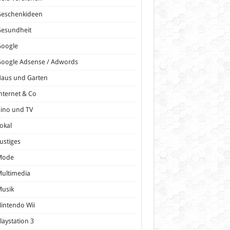
Geschenkideen
Gesundheit
Google
oogle Adsense / Adwords
Haus und Garten
nternet & Co
ino und TV
okal
ustiges
Mode
ultimedia
Musik
intendo Wii
laystation 3