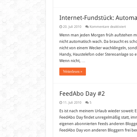
Internet-Fundstück: Automa
für
20. Juli 2010
Kommentare deaktiviert
Interne
Fundstü
Wenn man jeden Morgen früh aufstehen mu
Automa
nicht automatisch wach. Da braucht es sch
Telefon
Weckdi
nicht von einem Wecker wachklingeln, sonde
Handy, Haustelefon oder Stereoanlage so ei
Wenn nicht, …
Weiterlesen »
FeedAbo Day #2
11. Juli 2010
5
Es ist nach meinem Urlaub wieder soweit: E
FeedAbo Day findet unregelmäßig statt, im
eigenen abonnierten Feeds anderen Blogger
FeedAbo Day von anderen Bloggern frei b