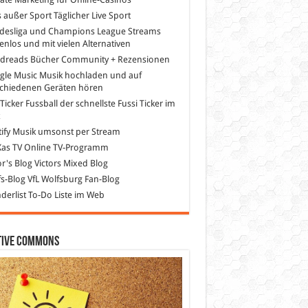
s außer Sport
Täglicher Live Sport
desliga und Champions League Streams
enlos und mit vielen Alternativen
dreads
Bücher Community + Rezensionen
gle Music
Musik hochladen und auf
schiedenen Geräten hören
 Ticker Fussball
der schnellste Fussi Ticker im
z
ify
Musik umsonst per Stream
as TV
Online TV-Programm
or's Blog
Victors Mixed Blog
s-Blog
VfL Wolfsburg Fan-Blog
erlist
To-Do Liste im Web
tive Commons