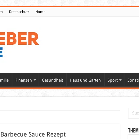
um
Datenschutz
Home
milie
Finanzen
Gesundheit
Haus und Garten
Sport
Sonsti
Them
 Barbecue Sauce Rezept