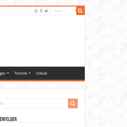
ges
Technik
Urlaub
enfelder