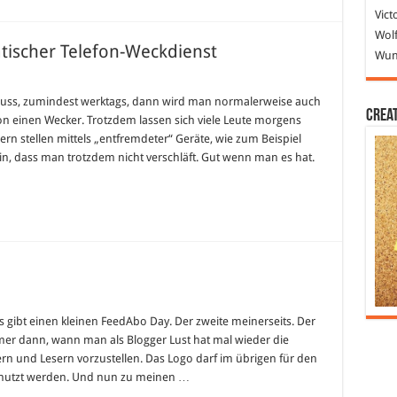
Vict
Wolf
tischer Telefon-Weckdienst
Wund
t-
ck:
ss, zumindest werktags, dann wird man normalerweise auch
tischer
Crea
on einen Wecker. Trotzdem lassen sich viele Leute morgens
-
enst
rn stellen mittels „entfremdeter“ Geräte, wie zum Beispiel
n, dass man trotzdem nicht verschläft. Gut wenn man es hat.
s gibt einen kleinen FeedAbo Day. Der zweite meinerseits. Der
mer dann, wann man als Blogger Lust hat mal wieder die
n und Lesern vorzustellen. Das Logo darf im übrigen für den
enutzt werden. Und nun zu meinen …