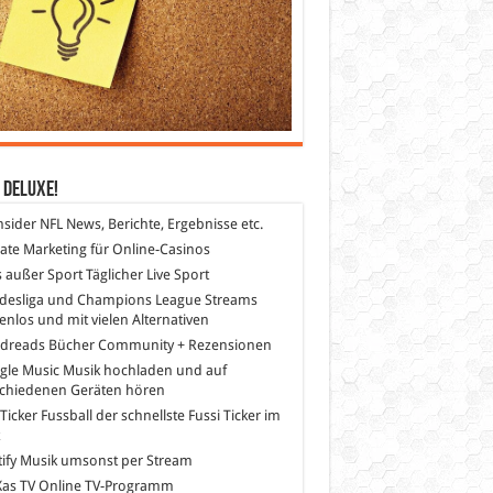
 DeLuXe!
nsider
NFL News, Berichte, Ergebnisse etc.
liate Marketing
für Online-Casinos
s außer Sport
Täglicher Live Sport
desliga und Champions League Streams
enlos und mit vielen Alternativen
dreads
Bücher Community + Rezensionen
gle Music
Musik hochladen und auf
schiedenen Geräten hören
 Ticker Fussball
der schnellste Fussi Ticker im
z
ify
Musik umsonst per Stream
as TV
Online TV-Programm