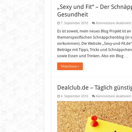
„Sexy und Fit“ – Der Schnä
Gesundheit
7. September 2010
Kommentare deaktiviert
Es ist soweit, mein neues Blog Projekt ist an
F
themenspezifischen Schnäppchenblog (in w
vorkommen). Die Website „Sexy-und-Fit.de“ 
Beiträge mit Tipps, Tricks und Schnäppchen
sowie Essen und Trinken. Also ein Blog …
Weiterlesen »
Dealclub.de – Täglich günst
4. September 2010
Kommentare deaktiviert