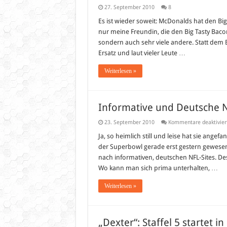
27. September 2010
8
Es ist wieder soweit: McDonalds hat den 
nur meine Freundin, die den Big Tasty Bacon 
sondern auch sehr viele andere. Statt dem B
Ersatz und laut vieler Leute …
Weiterlesen »
Informative und Deutsche N
23. September 2010
Kommentare deaktivier
Ja, so heimlich still und leise hat sie ange
der Superbowl gerade erst gestern gewesen w
nach informativen, deutschen NFL-Sites. Des
Wo kann man sich prima unterhalten, …
Weiterlesen »
„Dexter“: Staffel 5 startet i