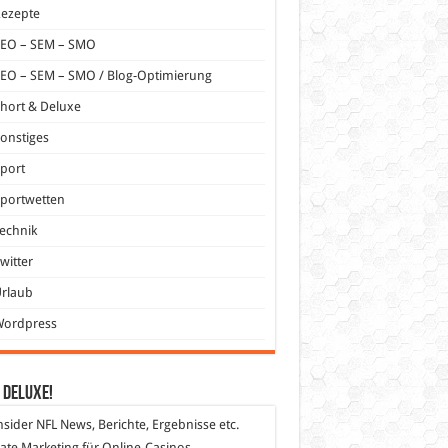
Rezepte
SEO – SEM – SMO
EO – SEM – SMO / Blog-Optimierung
hort & Deluxe
onstiges
port
portwetten
echnik
witter
Urlaub
Wordpress
 DeLuXe!
nsider
NFL News, Berichte, Ergebnisse etc.
liate Marketing
für Online-Casinos