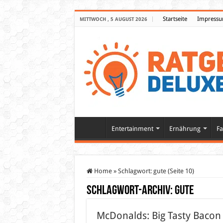
Startseite
Impress
MITTWOCH , 5 AUGUST 2026
Entertainment
Ernährung
Fa
Home
»
Schlagwort:
gute
(Seite 10)
Schlagwort-Archiv:
gute
McDonalds: Big Tasty Bacon