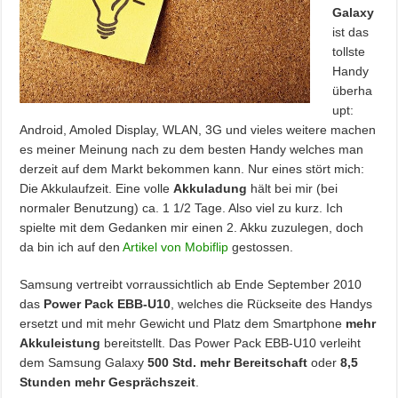
Galaxy
ist das
tollste
Handy
überha
upt:
Android, Amoled Display, WLAN, 3G und vieles weitere machen
es meiner Meinung nach zu dem besten Handy welches man
derzeit auf dem Markt bekommen kann. Nur eines stört mich:
Die Akkulaufzeit. Eine volle
Akkuladung
hält bei mir (bei
normaler Benutzung) ca. 1 1/2 Tage. Also viel zu kurz. Ich
spielte mit dem Gedanken mir einen 2. Akku zuzulegen, doch
da bin ich auf den
Artikel von Mobiflip
gestossen.
Samsung vertreibt vorraussichtlich ab Ende September 2010
das
Power Pack EBB-U10
, welches die Rückseite des Handys
ersetzt und mit mehr Gewicht und Platz dem Smartphone
mehr
Akkuleistung
bereitstellt. Das Power Pack EBB-U10 verleiht
dem Samsung Galaxy
500 Std. mehr Bereitschaft
oder
8,5
Stunden mehr Gesprächszeit
.