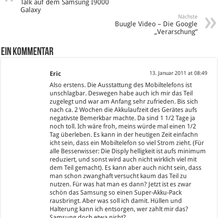
Talk auf dem Samsung I9000
Galaxy
Nächste
Buugle Video – Die Google
„Verarschung“
Ein Kommentar
Eric
13. Januar 2011 at 08:49
Also erstens. Die Ausstattung des Mobiltelefons ist
unschlagbar. Deswegen habe auch ich mir das Teil
zugelegt und war am Anfang sehr zufrieden. Bis sich
nach ca. 2 Wochen die Akkulaufzeit des Gerätes aufs
negativste Bemerkbar machte. Da sind 1 1/2 Tage ja
noch toll. Ich wäre froh, meins würde mal einen 1/2
Tag überleben. Es kann in der heutigen Zeit einfachn
icht sein, dass ein Mobiltelefon so viel Strom zieht. (Für
alle Besserwisser: Die Disply helligkeit ist aufs minimum
reduziert, und sonst wird auch nicht wirklich viel mit
dem Teil gemacht). Es kann aber auch nicht sein, dass
man schon zwanghaft versucht kaum das Teil zu
nutzen. Für was hat man es dann? Jetzt ist es zwar
schön das Samsung so einen Super-Akku-Pack
rausbringt. Aber was soll ich damit. Hüllen und
Halterung kann ich entsorgen, wer zahlt mir das?
Samsung doch etwa nicht?