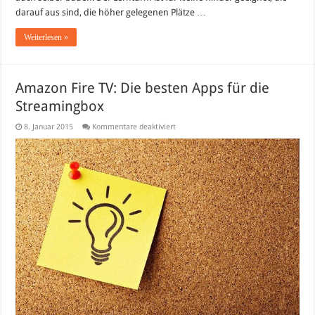
darauf aus sind, die höher gelegenen Plätze …
Weiterlesen »
Amazon Fire TV: Die besten Apps für die
Streamingbox
für
8. Januar 2015
Kommentare deaktiviert
Amazon
Fire
TV:
Die
besten
Apps
für
die
Streamingbox