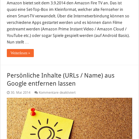
Amazon bietet seit dem 3.9.2014 den Amazon Fire TV an. Das ist
quasi eine Set-Top-Box im Kleinformat, welcher alte Fernseher in
einen Smart-TV verwandelt. Über die Internetverbindung können so
verschiedene Apps gestartet werden und es können dann Filme
gestreamt werden (Amazon Prime Instant Video / Amazon Cloud /
YouTube etc.) oder sogar Spiele gespielt werden (auf Android Basis).
Nun stellt …
Weiterlesen »
Persönliche Inhalte (URLs / Name) aus
Google entfernen lassen
für
30. Mai 2014
Kommentare deaktiviert
Persönliche
Inhalte
(URLs
/
Name)
aus
Google
entfernen
lassen