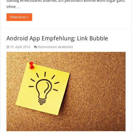
ständig erreichbares Internet. Ich persönlich könnte wohl sogar ganz
ohne …
Weiterlesen »
Android App Empfehlung: Link Bubble
für
10. April 2014
Kommentare deaktiviert
Android
App
Empfehlung:
Link
Bubble