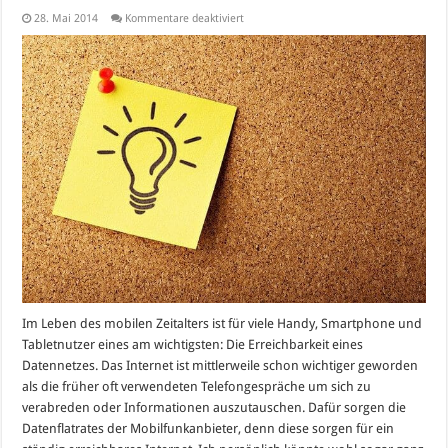
für
28. Mai 2014
Kommentare deaktiviert
Datenflat
wichtiger
als
Telefonie
–
E-
Netz
immer
besser
Im Leben des mobilen Zeitalters ist für viele Handy, Smartphone und
Tabletnutzer eines am wichtigsten: Die Erreichbarkeit eines
Datennetzes. Das Internet ist mittlerweile schon wichtiger geworden
als die früher oft verwendeten Telefongespräche um sich zu
verabreden oder Informationen auszutauschen. Dafür sorgen die
Datenflatrates der Mobilfunkanbieter, denn diese sorgen für ein