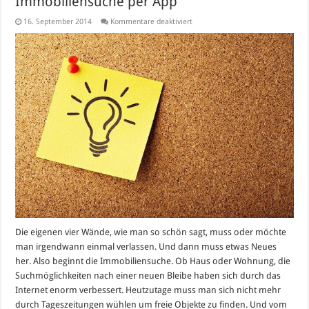
Immobiliensuche per App
für
16. September 2014
Kommentare deaktiviert
Immobiliensuche
per
App
Die eigenen vier Wände, wie man so schön sagt, muss oder möchte
man irgendwann einmal verlassen. Und dann muss etwas Neues
her. Also beginnt die Immobiliensuche. Ob Haus oder Wohnung, die
Suchmöglichkeiten nach einer neuen Bleibe haben sich durch das
Internet enorm verbessert. Heutzutage muss man sich nicht mehr
durch Tageszeitungen wühlen um freie Objekte zu finden. Und vom