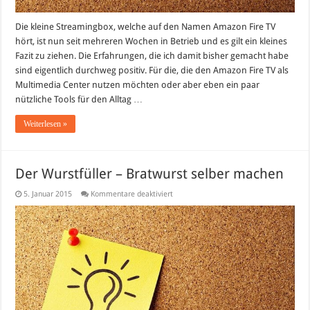
Die kleine Streamingbox, welche auf den Namen Amazon Fire TV
hört, ist nun seit mehreren Wochen in Betrieb und es gilt ein kleines
Fazit zu ziehen. Die Erfahrungen, die ich damit bisher gemacht habe
sind eigentlich durchweg positiv. Für die, die den Amazon Fire TV als
Multimedia Center nutzen möchten oder aber eben ein paar
nützliche Tools für den Alltag …
Weiterlesen »
Der Wurstfüller – Bratwurst selber machen
für
5. Januar 2015
Kommentare deaktiviert
Der
Wurstfüller
–
Bratwurst
selber
machen