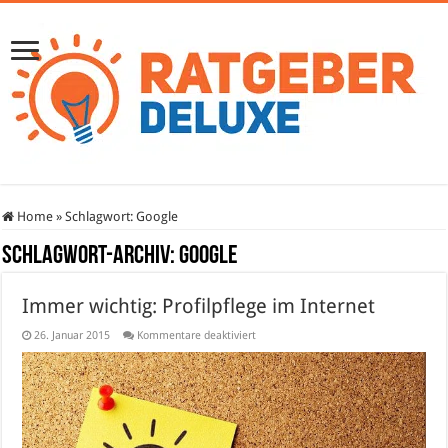
Home
»
Schlagwort:
Google
Schlagwort-Archiv:
Google
Immer wichtig: Profilpflege im Internet
für
26. Januar 2015
Kommentare deaktiviert
Immer
wichtig:
Profilpflege
im
Internet