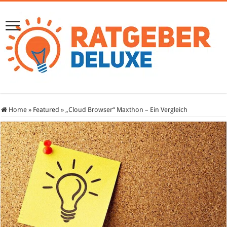
Home
»
Featured
»
„Cloud Browser“ Maxthon – Ein Vergleich