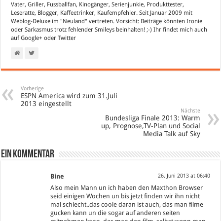
Vater, Griller, Fussballfan, Kinogänger, Serienjunkie, Produkttester,
Leseratte, Blogger, Kaffeetrinker, Kaufempfehler. Seit Januar 2009 mit
Weblog-Deluxe im "Neuland" vertreten. Vorsicht: Beiträge könnten Ironie
oder Sarkasmus trotz fehlender Smileys beinhalten! ;-) Ihr findet mich auch
auf
Google+
oder
Twitter
Vorherige
ESPN America wird zum 31.Juli
2013 eingestellt
Nächste
Bundesliga Finale 2013: Warm
up, Prognose,TV-Plan und Social
Media Talk auf Sky
Ein Kommentar
Bine
26. Juni 2013 at 06:40
Also mein Mann un ich haben den Maxthon Browser
seid einigen Wochen un bis jetzt finden wir ihn nicht
mal schlecht..das coole daran ist auch, das man filme
gucken kann un die sogar auf anderen seiten