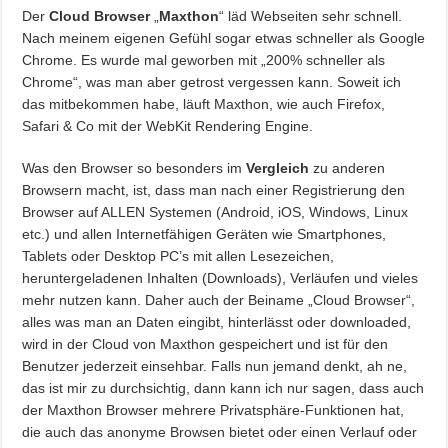
Der
Cloud Browser
„
Maxthon
“ läd Webseiten sehr schnell.
Nach meinem eigenen Gefühl sogar etwas schneller als Google
Chrome. Es wurde mal geworben mit „200% schneller als
Chrome“, was man aber getrost vergessen kann. Soweit ich
das mitbekommen habe, läuft Maxthon, wie auch Firefox,
Safari & Co mit der WebKit Rendering Engine.
Was den Browser so besonders im
Vergleich
zu anderen
Browsern macht, ist, dass man nach einer Registrierung den
Browser auf ALLEN Systemen (Android, iOS, Windows, Linux
etc.) und allen Internetfähigen Geräten wie Smartphones,
Tablets oder Desktop PC’s mit allen Lesezeichen,
heruntergeladenen Inhalten (Downloads), Verläufen und vieles
mehr nutzen kann. Daher auch der Beiname „Cloud Browser“,
alles was man an Daten eingibt, hinterlässt oder downloaded,
wird in der Cloud von Maxthon gespeichert und ist für den
Benutzer jederzeit einsehbar. Falls nun jemand denkt, ah ne,
das ist mir zu durchsichtig, dann kann ich nur sagen, dass auch
der Maxthon Browser mehrere Privatsphäre-Funktionen hat,
die auch das anonyme Browsen bietet oder einen Verlauf oder