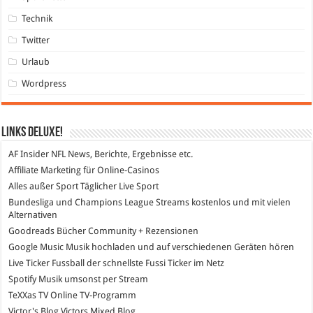
Technik
Twitter
Urlaub
Wordpress
Links DeLuXe!
AF Insider
NFL News, Berichte, Ergebnisse etc.
Affiliate Marketing
für Online-Casinos
Alles außer Sport
Täglicher Live Sport
Bundesliga und Champions League Streams
kostenlos und mit vielen
Alternativen
Goodreads
Bücher Community + Rezensionen
Google Music
Musik hochladen und auf verschiedenen Geräten hören
Live Ticker Fussball
der schnellste Fussi Ticker im Netz
Spotify
Musik umsonst per Stream
TeXXas TV
Online TV-Programm
Victor's Blog
Victors Mixed Blog