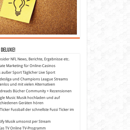
 DeLuXe!
nsider
NFL News, Berichte, Ergebnisse etc.
liate Marketing
für Online-Casinos
s außer Sport
Täglicher Live Sport
desliga und Champions League Streams
enlos und mit vielen Alternativen
dreads
Bücher Community + Rezensionen
gle Music
Musik hochladen und auf
schiedenen Geräten hören
 Ticker Fussball
der schnellste Fussi Ticker im
z
ify
Musik umsonst per Stream
as TV
Online TV-Programm