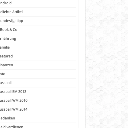
Android
eliebte Artikel
undesligatipp
eBook & Co
Ernährung
amilie
eatured
inanzen
oto
ussball
ussball EM 2012
ussball WM 2010
ussball WM 2014
Gedanken
eld verdienen