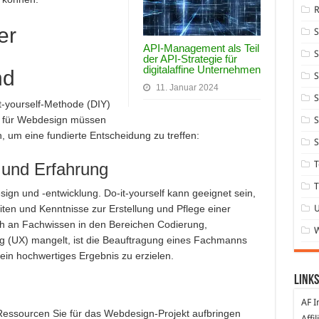
er
API-Management als Teil
S
der API-Strategie für
digitalaffine Unternehmen
nd
S
11. Januar 2024
S
t-yourself-Methode (DIY)
o) für Webdesign müssen
S
 um eine fundierte Entscheidung zu treffen:
S
T
 und Erfahrung
T
sign und -entwicklung. Do-it-yourself kann geeignet sein,
ten und Kenntnisse zur Erstellung und Pflege einer
h an Fachwissen in den Bereichen Codierung,
g (UX) mangelt, ist die Beauftragung eines Fachmanns
ein hochwertiges Ergebnis zu erzielen.
Links
AF I
 Ressourcen Sie für das Webdesign-Projekt aufbringen
Affi