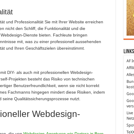
lität
ät und Professionalität Sie mit Ihrer Website erreichen
nicht den Schliff, die Funktionalität und die
e Webdesign-Dienste bieten. Fachleute bringen
nntnisse mit, was zu einer professionell aussehenden
ität und Ihren Geschäftszielen übereinstimmt.
Links
AF I
Affi
 mit DIY- als auch mit professionellen Webdesign-
Alle
self-Projekten besteht das Risiko von technischen
Bun
rtiger Benutzerfreundlichkeit, wenn sie nicht korrekt
kost
ines Fachmanns hingegen mindert diese Risiken, indem
Goo
d seine Qualitätssicherungsprozesse nutzt.
Goo
ver
ioneller Webdesign-
Live
Net
Spot
TeXX
gen, die von
Webdesign-Agenturen wie Dartera in Bern
,