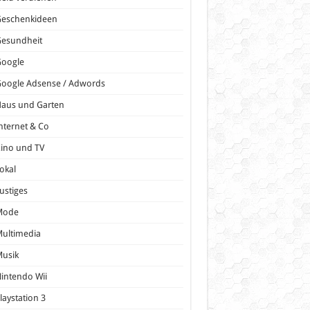
Geschenkideen
Gesundheit
Google
oogle Adsense / Adwords
Haus und Garten
nternet & Co
ino und TV
okal
ustiges
Mode
ultimedia
Musik
intendo Wii
laystation 3