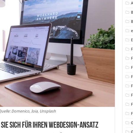
B
B
F
F
F
F
F
F
F
uelle: Domenico, Ioia, Unsplash
F
 Sie sich für Ihren Webdesign-Ansatz
G