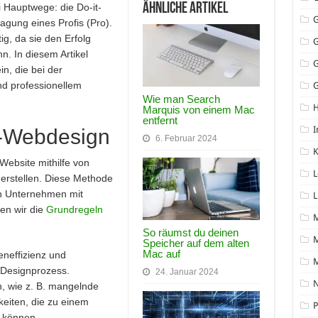
Ähnliche Artikel
 Hauptwege: die Do-it-
agung eines Profis (Pro).
ig, da sie den Erfolg
n. In diesem Artikel
in, die bei der
nd professionellem
G
Wie man Search
Marquis von einem Mac
entfernt
I
Y-Webdesign
6. Februar 2024
K
Website mithilfe von
L
erstellen. Diese Methode
en Unternehmen mit
L
en wir die
Grundregeln
So räumst du deinen
M
Speicher auf dem alten
Mac auf
teneffizienz und
 Designprozess.
24. Januar 2024
N
n, wie z. B. mangelnde
eiten, die zu einem
P
 können.