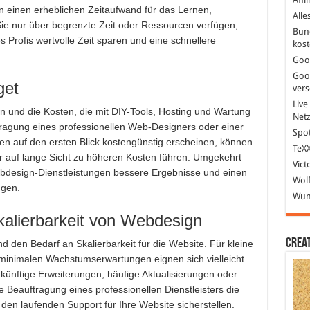
rn einen erheblichen Zeitaufwand für das Lernen,
Alle
ie nur über begrenzte Zeit oder Ressourcen verfügen,
Bun
 Profis wertvolle Zeit sparen und eine schnellere
kost
Goo
Goo
get
ver
Live
n und die Kosten, die mit DIY-Tools, Hosting und Wartung
Net
tragung eines professionellen Web-Designers oder einer
Spot
n auf den ersten Blick kostengünstig erscheinen, können
TeXX
er auf lange Sicht zu höheren Kosten führen. Umgekehrt
Vict
Webdesign-Dienstleistungen bessere Ergebnisse und einen
Wolf
ngen.
Wund
Skalierbarkeit von Webdesign
Crea
nd den Bedarf an Skalierbarkeit für die Website. Für kleine
 minimalen Wachstumserwartungen eignen sich vielleicht
ünftige Erweiterungen, häufige Aktualisierungen oder
e Beauftragung eines professionellen Dienstleisters die
 den laufenden Support für Ihre Website sicherstellen.