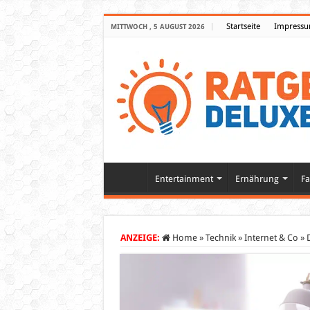
Startseite
Impress
MITTWOCH , 5 AUGUST 2026
Entertainment
Ernährung
Fa
ANZEIGE:
Home
»
Technik
»
Internet & Co
»