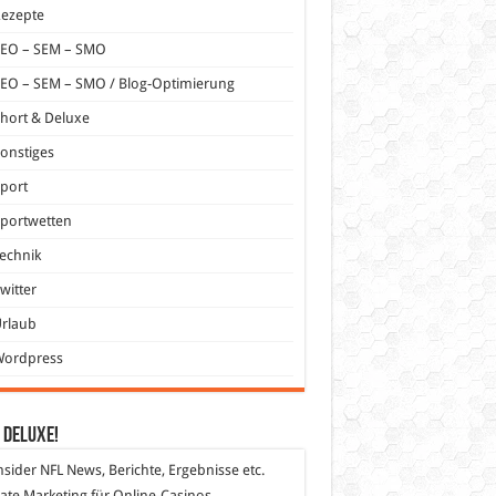
Rezepte
SEO – SEM – SMO
EO – SEM – SMO / Blog-Optimierung
hort & Deluxe
onstiges
port
portwetten
echnik
witter
Urlaub
Wordpress
 DeLuXe!
nsider
NFL News, Berichte, Ergebnisse etc.
liate Marketing
für Online-Casinos