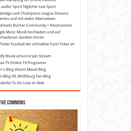
s außer Sport
Täglicher Live Sport
desliga und Champions League Streams
enlos und mit vielen Alternativen
dreads
Bücher Community + Rezensionen
gle Music
Musik hochladen und auf
schiedenen Geräten hören
 Ticker Fussball
der schnellste Fussi Ticker im
z
ify
Musik umsonst per Stream
as TV
Online TV-Programm
or's Blog
Victors Mixed Blog
s-Blog
VfL Wolfsburg Fan-Blog
erlist
To-Do Liste im Web
tive Commons