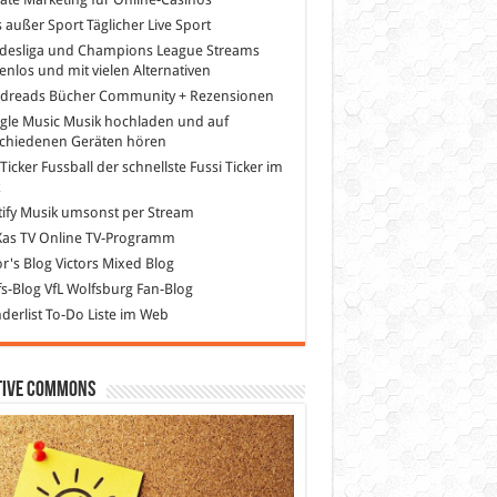
s außer Sport
Täglicher Live Sport
desliga und Champions League Streams
enlos und mit vielen Alternativen
dreads
Bücher Community + Rezensionen
gle Music
Musik hochladen und auf
schiedenen Geräten hören
 Ticker Fussball
der schnellste Fussi Ticker im
z
ify
Musik umsonst per Stream
as TV
Online TV-Programm
or's Blog
Victors Mixed Blog
s-Blog
VfL Wolfsburg Fan-Blog
erlist
To-Do Liste im Web
tive Commons