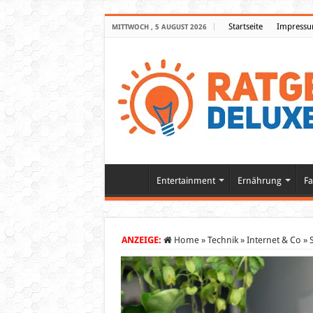
Startseite
Impress
MITTWOCH , 5 AUGUST 2026
Entertainment
Ernährung
Fa
ANZEIGE:
Home
»
Technik
»
Internet & Co
»