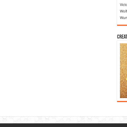
Vict
Wolf
Wund
Crea