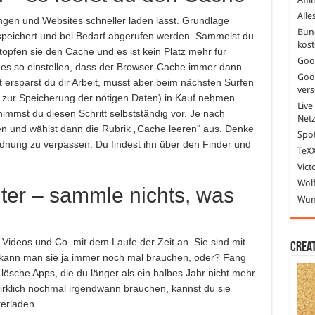
Alle
ngen und Websites schneller laden lässt. Grundlage
Bun
speichert und bei Bedarf abgerufen werden. Sammelst du
kost
topfen sie den Cache und es ist kein Platz mehr für
Goo
es so einstellen, dass der Browser-Cache immer dann
Goo
t ersparst du dir Arbeit, musst aber beim nächsten Surfen
ver
s zur Speicherung der nötigen Daten) in Kauf nehmen.
Live
immst du diesen Schritt selbstständig vor. Je nach
Net
gen und wählst dann die Rubrik „Cache leeren“ aus. Denke
Spot
ung zu verpassen. Du findest ihn über den Finder und
TeXX
Vict
Wolf
er – sammle nichts, was
Wund
, Videos und Co. mit dem Laufe der Zeit an. Sie sind mit
Crea
kann man sie ja immer noch mal brauchen, oder? Fang
lösche Apps, die du länger als ein halbes Jahr nicht mehr
 wirklich nochmal irgendwann brauchen, kannst du sie
erladen.