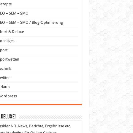
Rezepte
SEO – SEM – SMO
EO – SEM – SMO / Blog-Optimierung
hort & Deluxe
onstiges
port
portwetten
echnik
witter
Urlaub
Wordpress
 DeLuXe!
nsider
NFL News, Berichte, Ergebnisse etc.
liate Marketing
für Online-Casinos