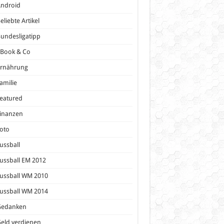
Android
eliebte Artikel
undesligatipp
eBook & Co
Ernährung
amilie
eatured
inanzen
oto
ussball
ussball EM 2012
ussball WM 2010
ussball WM 2014
Gedanken
eld verdienen