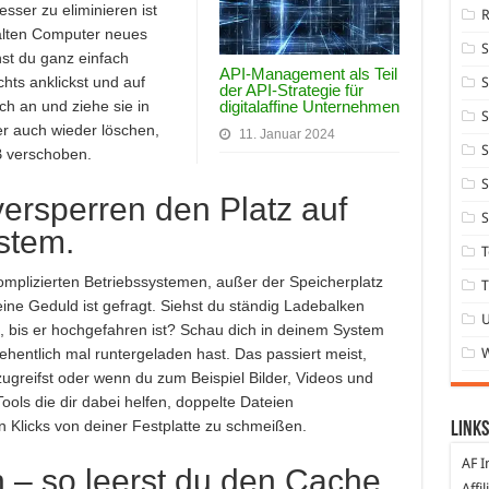
sser zu eliminieren ist
 alten Computer neues
nst du ganz einfach
API-Management als Teil
chts anklickst und auf
S
der API-Strategie für
digitalaffine Unternehmen
ach an und ziehe sie in
S
r auch wieder löschen,
11. Januar 2024
S
B verschoben.
S
ersperren den Platz auf
S
stem.
T
mplizierten Betriebssystemen, außer der Speicherplatz
T
ine Geduld ist gefragt. Siehst du ständig Ladebalken
, bis er hochgefahren ist? Schau dich in deinem System
hentlich mal runtergeladen hast. Das passiert meist,
reifst oder wenn du zum Beispiel Bilder, Videos und
Tools die dir dabei helfen, doppelte Dateien
n Klicks von deiner Festplatte zu schmeißen.
Links
AF I
 – so leerst du den Cache
Affi