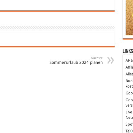
Links
Nächste
AF I
Sommerurlaub 2024 planen
Affi
Alle
Bun
kost
Goo
Goo
ver
Live
Net
Spot
TeXX