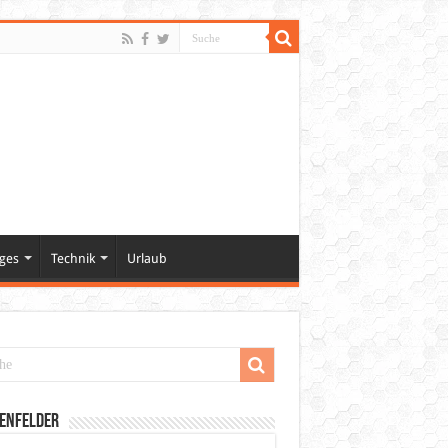
ges
Technik
Urlaub
enfelder