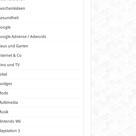
Geschenkideen
Gesundheit
Google
oogle Adsense / Adwords
Haus und Garten
nternet & Co
ino und TV
okal
ustiges
Mode
ultimedia
Musik
intendo Wii
laystation 3