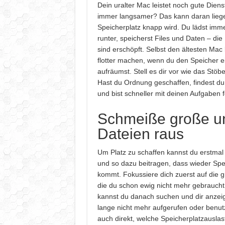
Dein uralter Mac leistet noch gute Dienst
immer langsamer? Das kann daran liege
Speicherplatz knapp wird. Du lädst imm
runter, speicherst Files und Daten – d
sind erschöpft. Selbst den ältesten Mac
flotter machen, wenn du den Speicher e
aufräumst. Stell es dir vor wie das St
Hast du Ordnung geschaffen, findest du p
und bist schneller mit deinen Aufgaben fe
Schmeiße große un
Dateien raus
Um Platz zu schaffen kannst du erstma
und so dazu beitragen, dass wieder Sp
kommt. Fokussiere dich zuerst auf die g
die du schon ewig nicht mehr gebraucht
kannst du danach suchen und dir anzei
lange nicht mehr aufgerufen oder benutz
auch direkt, welche Speicherplatzauslas