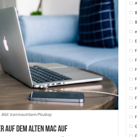
B
B
F
F
F
F
F
F
F
Bild: tranmautritam/Pixabay
F
er auf dem alten Mac auf
G