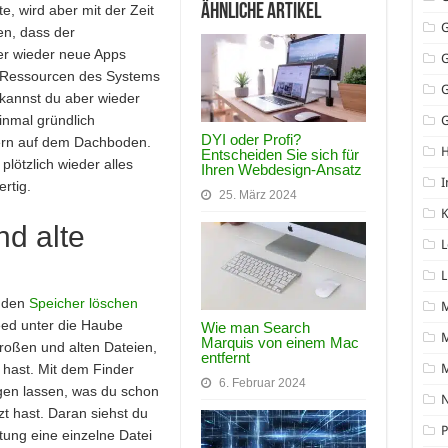
Ähnliche Artikel
e, wird aber mit der Zeit
n, dass der
er wieder neue Apps
ie Ressourcen des Systems
 kannst du aber wieder
inmal gründlich
G
DYI oder Profi?
öbern auf dem Dachboden.
Entscheiden Sie sich für
lötzlich wieder alles
Ihren Webdesign-Ansatz
I
rtig.
25. März 2024
K
d alte
L
L
l den
Speicher löschen
eed unter die Haube
Wie man Search
M
Marquis von einem Mac
roßen und alten Dateien,
entfernt
 hast. Mit dem Finder
6. Februar 2024
gen lassen, was du schon
N
t hast. Daran siehst du
P
tung eine einzelne Datei