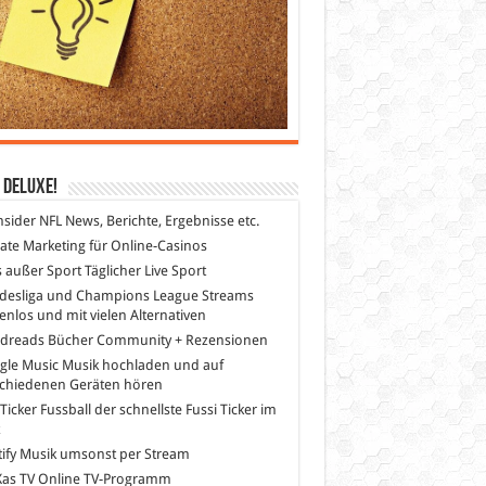
 DeLuXe!
nsider
NFL News, Berichte, Ergebnisse etc.
liate Marketing
für Online-Casinos
s außer Sport
Täglicher Live Sport
desliga und Champions League Streams
enlos und mit vielen Alternativen
dreads
Bücher Community + Rezensionen
gle Music
Musik hochladen und auf
schiedenen Geräten hören
 Ticker Fussball
der schnellste Fussi Ticker im
z
ify
Musik umsonst per Stream
as TV
Online TV-Programm