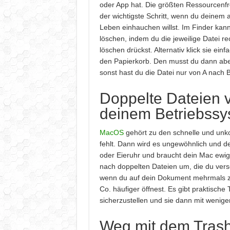
oder App hat. Die größten Ressourcenfre
der wichtigste Schritt, wenn du deinem
Leben einhauchen willst. Im Finder kan
löschen, indem du die jeweilige Datei re
löschen drückst. Alternativ klick sie einf
den Papierkorb. Den musst du dann abe
sonst hast du die Datei nur von A nach 
Doppelte Dateien v
deinem Betriebssy
MacOS
gehört zu den schnelle und unko
fehlt. Dann wird es ungewöhnlich und de
oder Eieruhr und braucht dein Mac ewig
nach doppelten Dateien um, die du verse
wenn du auf dein Dokument mehrmals zug
Co. häufiger öffnest. Es gibt praktische 
sicherzustellen und sie dann mit wenige
Weg mit dem Trash