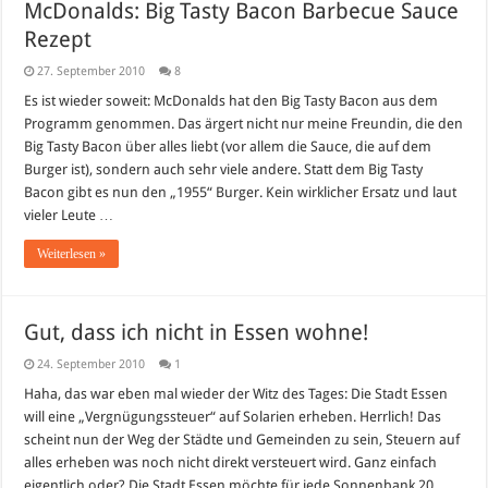
McDonalds: Big Tasty Bacon Barbecue Sauce
Rezept
27. September 2010
8
Es ist wieder soweit: McDonalds hat den Big Tasty Bacon aus dem
Programm genommen. Das ärgert nicht nur meine Freundin, die den
Big Tasty Bacon über alles liebt (vor allem die Sauce, die auf dem
Burger ist), sondern auch sehr viele andere. Statt dem Big Tasty
Bacon gibt es nun den „1955“ Burger. Kein wirklicher Ersatz und laut
vieler Leute …
Weiterlesen »
Gut, dass ich nicht in Essen wohne!
24. September 2010
1
Haha, das war eben mal wieder der Witz des Tages: Die Stadt Essen
will eine „Vergnügungssteuer“ auf Solarien erheben. Herrlich! Das
scheint nun der Weg der Städte und Gemeinden zu sein, Steuern auf
alles erheben was noch nicht direkt versteuert wird. Ganz einfach
eigentlich oder? Die Stadt Essen möchte für jede Sonnenbank 20