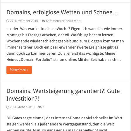
Domains, erfolglose Wetten und Schnee…
für
27. November 2010
Kommentare deaktiviert
Domains,
erfolglose
…oder: Was war los in dieser Woche? Eigentlich war alles wie immer.
Wetten
Montags bis Freitags arbeiten, der VfL Wolfsburg hat am letzten
und
Schnee…
Wochenende wieder schlecht gespielt und zum Bloggen kommt man
immer seltener. Doch ein paar erwähnenswerte Ereignisse gibt es
dann doch zu kommentieren. Zu aller erst das wichtigste: Meine
kleines „Domain-Portfolio“ ist nun online. Mit der Zeit haben sich …
Weiterlesen »
Domains: Wertsteigerung garantiert?! Gute
Investition?!
20. Oktober 2010
2
Bill Gates sagte einmal, dass Internet-Domains viel schneller im Wert
steigen werden, als jeder andere Wertgegenstand, den die Welt
kennen würde. Nun, so ganz genau mag das vielleicht nicht