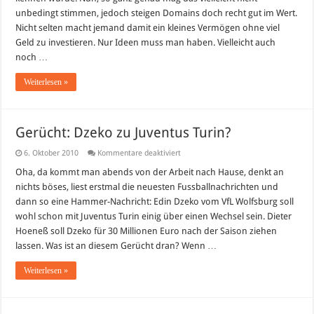
unbedingt stimmen, jedoch steigen Domains doch recht gut im Wert.
Nicht selten macht jemand damit ein kleines Vermögen ohne viel
Geld zu investieren. Nur Ideen muss man haben. Vielleicht auch
noch …
Weiterlesen »
Gerücht: Dzeko zu Juventus Turin?
für
6. Oktober 2010
Kommentare deaktiviert
Gerücht:
Dzeko
Oha, da kommt man abends von der Arbeit nach Hause, denkt an
zu
nichts böses, liest erstmal die neuesten Fussballnachrichten und
Juventus
Turin?
dann so eine Hammer-Nachricht: Edin Dzeko vom VfL Wolfsburg soll
wohl schon mit Juventus Turin einig über einen Wechsel sein. Dieter
Hoeneß soll Dzeko für 30 Millionen Euro nach der Saison ziehen
lassen. Was ist an diesem Gerücht dran? Wenn …
Weiterlesen »