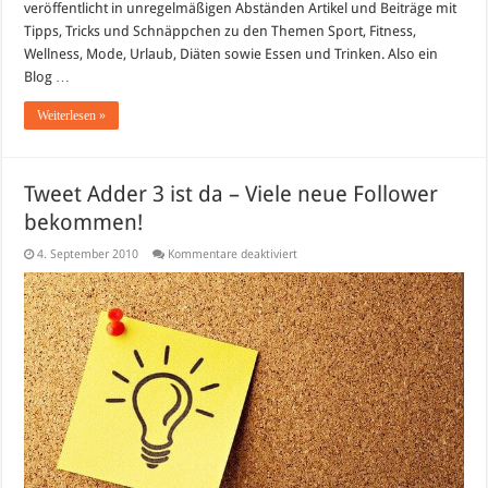
veröffentlicht in unregelmäßigen Abständen Artikel und Beiträge mit
Schönheit
und
Tipps, Tricks und Schnäppchen zu den Themen Sport, Fitness,
Gesundheit
Wellness, Mode, Urlaub, Diäten sowie Essen und Trinken. Also ein
Blog …
Weiterlesen »
Tweet Adder 3 ist da – Viele neue Follower
bekommen!
für
4. September 2010
Kommentare deaktiviert
Tweet
Adder
3
ist
da
–
Viele
neue
Follower
bekommen!