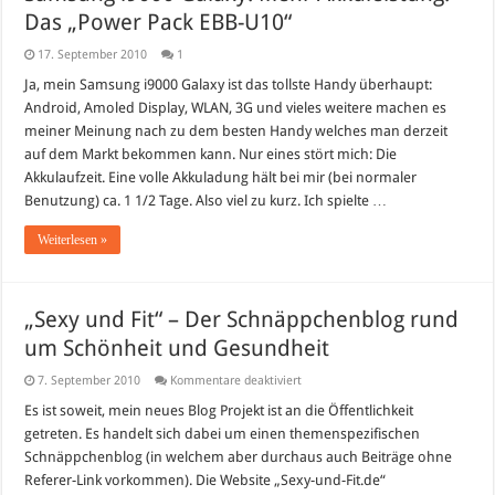
Das „Power Pack EBB-U10“
17. September 2010
1
Ja, mein Samsung i9000 Galaxy ist das tollste Handy überhaupt:
Android, Amoled Display, WLAN, 3G und vieles weitere machen es
meiner Meinung nach zu dem besten Handy welches man derzeit
auf dem Markt bekommen kann. Nur eines stört mich: Die
Akkulaufzeit. Eine volle Akkuladung hält bei mir (bei normaler
Benutzung) ca. 1 1/2 Tage. Also viel zu kurz. Ich spielte …
Weiterlesen »
„Sexy und Fit“ – Der Schnäppchenblog rund
um Schönheit und Gesundheit
für
7. September 2010
Kommentare deaktiviert
„Sexy
und
Es ist soweit, mein neues Blog Projekt ist an die Öffentlichkeit
Fit“
getreten. Es handelt sich dabei um einen themenspezifischen
–
Der
Schnäppchenblog (in welchem aber durchaus auch Beiträge ohne
Schnäppchenblog
Referer-Link vorkommen). Die Website „Sexy-und-Fit.de“
rund
um