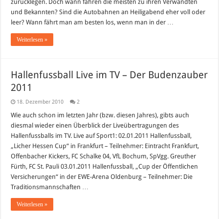
zurücklegen. Doch wann fahren die meisten zu ihren Verwandten
und Bekannten? Sind die Autobahnen an Heiligabend eher voll oder
leer? Wann fährt man am besten los, wenn man in der …
Weiterlesen »
Hallenfussball Live im TV – Der Budenzauber
2011
18. Dezember 2010
2
Wie auch schon im letzten Jahr (bzw. diesen Jahres), gibts auch
diesmal wieder einen Überblick der Liveübertragungen des
Hallenfussballs im TV. Live auf Sport1: 02.01.2011 Hallenfussball,
„Licher Hessen Cup“ in Frankfurt – Teilnehmer: Eintracht Frankfurt,
Offenbacher Kickers, FC Schalke 04, VfL Bochum, SpVgg. Greuther
Fürth, FC St. Pauli 03.01.2011 Hallenfussball, „Cup der Öffentlichen
Versicherungen“ in der EWE-Arena Oldenburg – Teilnehmer: Die
Traditionsmannschaften …
Weiterlesen »