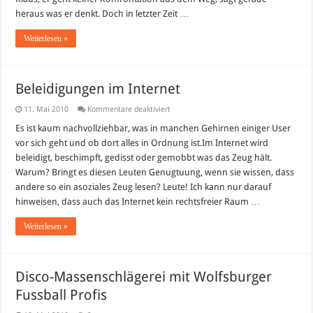
heraus was er denkt. Doch in letzter Zeit …
Weiterlesen »
Beleidigungen im Internet
für
11. Mai 2010
Kommentare deaktiviert
Beleidigungen
im
Es ist kaum nachvollziehbar, was in manchen Gehirnen einiger User
Internet
vor sich geht und ob dort alles in Ordnung ist.Im Internet wird
beleidigt, beschimpft, gedisst oder gemobbt was das Zeug hält.
Warum? Bringt es diesen Leuten Genugtuung, wenn sie wissen, dass
andere so ein asoziales Zeug lesen? Leute! Ich kann nur darauf
hinweisen, dass auch das Internet kein rechtsfreier Raum …
Weiterlesen »
Disco-Massenschlägerei mit Wolfsburger
Fussball Profis