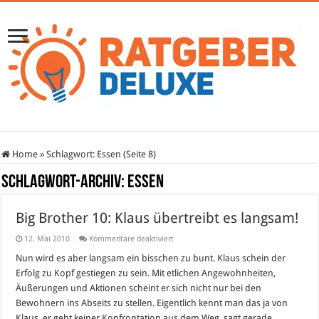
Home
»
Schlagwort:
Essen
(Seite 8)
Schlagwort-Archiv:
Essen
Big Brother 10: Klaus übertreibt es langsam!
für
12. Mai 2010
Kommentare deaktiviert
Big
Brother
Nun wird es aber langsam ein bisschen zu bunt. Klaus schein der
10:
Erfolg zu Kopf gestiegen zu sein. Mit etlichen Angewohnheiten,
Klaus
übertreibt
Äußerungen und Aktionen scheint er sich nicht nur bei den
es
Bewohnern ins Abseits zu stellen. Eigentlich kennt man das ja von
langsam!
Klaus, er geht keiner Konfrontation aus dem Weg, sagt gerade