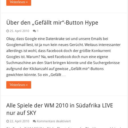
Weiterlesen »
Über den „Gefällt mir“-Button Hype
25. April 2010
1
Okay, dass Google eine Datenkrake sei und unsere Emails bei
Googlemail liest, ist ja nun kein neues Gerücht. Weitaus interessanter
allerdings ist wohl, dass Facebook doch der größte Konkurrent
Googles ist. Warum? Na, weil Facebook doch nun eine eigene
Suchmaschine an den Start bringen könnte und die Suchergebnisse
aufgrund der Klickanzahl auf gewisse „Gefällt mir“-Buttons
gewichten könnte. So ein „Gefällt …
Weiterlesen »
Alle Spiele der WM 2010 in Südafrika LIVE
nur auf SKY
für
22. April 2010
Kommentare deaktiviert
Alle