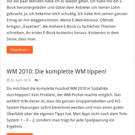
Vor ein paar Minuten habe ich es wieder getan. Ich habe mir ein E-
Book heruntergeladen und dabei dem Anbieter um seinen Lohn
gebracht. Ja, ich bekenne mich schuldig. Ich habe ihm seinen ganzen
Ertrag an mir weggenommen. Meine E-Mail-Adresse. Oftmals
bringen „Experten“, die mehere E-Book zu fachlichen Themen
schreiben, ihr erstes E-Book kostenlos heraus. Kostenlos in dem
Sinne, dass man …
Weiterlesen »
WM 2010: Die komplette WM tippen!
26. April 2010
1
Du möchtest die komplette Fussball WM 2010 in Südafrika
durchtippen? Kein Problem, der WM-Prohet machts möglich. Das
wirklich tolle daran ist, dass die ganzen Gruppentabellen und KO-
System Paarungen sofort berechnet werden und man einen guten
Überblick über die eigenen Tipps hat. Man tippt nicht nach dem Toto-
System 1 – 0 – 2, sondern man trägt für jede Spielpaarung ein
Ergebnis …