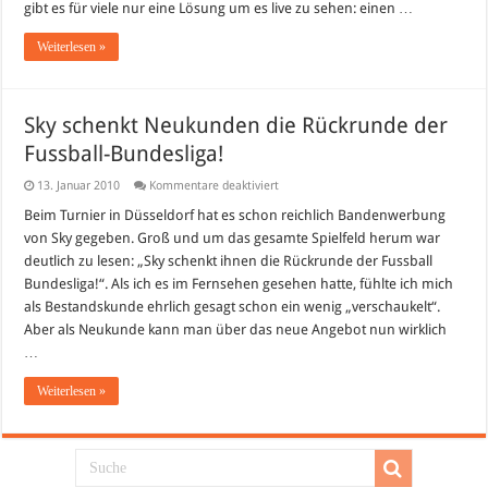
gibt es für viele nur eine Lösung um es live zu sehen: einen …
Weiterlesen »
Sky schenkt Neukunden die Rückrunde der
Fussball-Bundesliga!
für
13. Januar 2010
Kommentare deaktiviert
Sky
schenkt
Beim Turnier in Düsseldorf hat es schon reichlich Bandenwerbung
Neukunden
von Sky gegeben. Groß und um das gesamte Spielfeld herum war
die
Rückrunde
deutlich zu lesen: „Sky schenkt ihnen die Rückrunde der Fussball
der
Bundesliga!“. Als ich es im Fernsehen gesehen hatte, fühlte ich mich
Fussball-
Bundesliga!
als Bestandskunde ehrlich gesagt schon ein wenig „verschaukelt“.
Aber als Neukunde kann man über das neue Angebot nun wirklich
…
Weiterlesen »