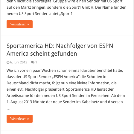
denn nicht die sportdigital Gruppe wird einen Sender mit US Sport
neue
US-
auf den Markt bringen, sondern die Sport1 GmbH. Der Name für den
Sport-
Sender
neuen US Sport Sender lautet „Sport1 …
Weiterlesen »
Sportamerica HD: Nachfolger von ESPN
America scheint gefunden
6. Juni 2013
1
Wie ich vor ein paar Wochen schon einmal darüber berichtet hatte,
dass der US Sport Sender „ESPN America“ die Schotten in
Deutschland dicht macht, folgt nun eine kleine Information, die
einen evtl. Nachfolger präsentiert. Sportamerica HD lautet der
Arbeitsname für den neuen US Sport Sender im Fernsehen. Ab dem
1. August 2013 könnte der neue Sender im Kabelnetz und diversen
…
Weiterlesen »