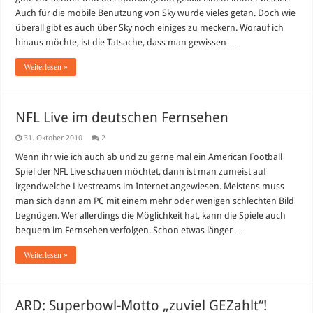
Da
Auch für die mobile Benutzung von Sky wurde vieles getan. Doch wie
muss
sich
überall gibt es auch über Sky noch einiges zu meckern. Worauf ich
was
ändern!
hinaus möchte, ist die Tatsache, dass man gewissen …
Weiterlesen »
NFL Live im deutschen Fernsehen
31. Oktober 2010
2
Wenn ihr wie ich auch ab und zu gerne mal ein American Football
Spiel der NFL Live schauen möchtet, dann ist man zumeist auf
irgendwelche Livestreams im Internet angewiesen. Meistens muss
man sich dann am PC mit einem mehr oder wenigen schlechten Bild
begnügen. Wer allerdings die Möglichkeit hat, kann die Spiele auch
bequem im Fernsehen verfolgen. Schon etwas länger …
Weiterlesen »
ARD: Superbowl-Motto „zuviel GEZahlt“!