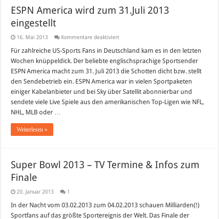
ESPN America wird zum 31.Juli 2013
eingestellt
für
16. Mai 2013
Kommentare deaktiviert
ESPN
America
Für zahlreiche US-Sports Fans in Deutschland kam es in den letzten
wird
Wochen knüppeldick. Der beliebte englischsprachige Sportsender
zum
31.Juli
ESPN America macht zum 31. Juli 2013 die Schotten dicht bzw. stellt
2013
den Sendebetrieb ein. ESPN America war in vielen Sportpaketen
eingestellt
einiger Kabelanbieter und bei Sky über Satellit abonnierbar und
sendete viele Live Spiele aus den amerikanischen Top-Ligen wie NFL,
NHL, MLB oder …
Weiterlesen »
Super Bowl 2013 – TV Termine & Infos zum
Finale
20. Januar 2013
1
In der Nacht vom 03.02.2013 zum 04.02.2013 schauen Milliarden(!)
Sportfans auf das größte Sportereignis der Welt. Das Finale der