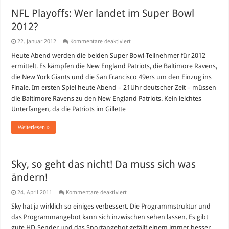
NFL Playoffs: Wer landet im Super Bowl
2012?
für
22. Januar 2012
Kommentare deaktiviert
NFL
Playoffs:
Heute Abend werden die beiden Super Bowl-Teilnehmer für 2012
Wer
ermittelt. Es kämpfen die New England Patriots, die Baltimore Ravens,
landet
im
die New York Giants und die San Francisco 49ers um den Einzug ins
Super
Finale. Im ersten Spiel heute Abend – 21Uhr deutscher Zeit – müssen
Bowl
2012?
die Baltimore Ravens zu den New England Patriots. Kein leichtes
Unterfangen, da die Patriots im Gillette …
Weiterlesen »
Sky, so geht das nicht! Da muss sich was
ändern!
für
24. April 2011
Kommentare deaktiviert
Sky,
so
Sky hat ja wirklich so einiges verbessert. Die Programmstruktur und
geht
das Programmangebot kann sich inzwischen sehen lassen. Es gibt
das
nicht!
gute HD-Sender und das Sportangebot gefällt einem immer besser.