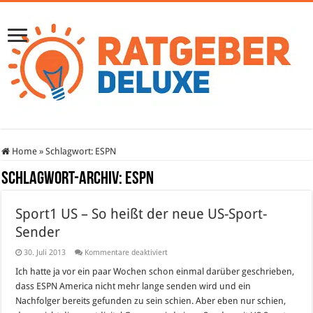
Home
»
Schlagwort:
ESPN
Schlagwort-Archiv:
ESPN
Sport1 US – So heißt der neue US-Sport-
Sender
für
30. Juli 2013
Kommentare deaktiviert
Sport1
US
Ich hatte ja vor ein paar Wochen schon einmal darüber geschrieben,
–
dass ESPN America nicht mehr lange senden wird und ein
So
heißt
Nachfolger bereits gefunden zu sein schien. Aber eben nur schien,
der