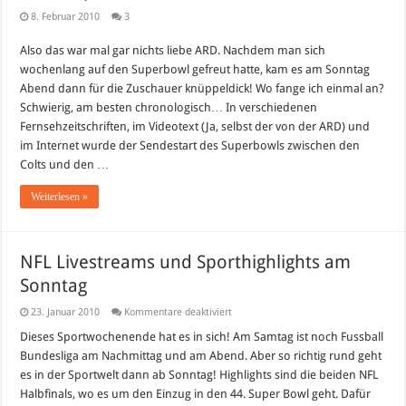
8. Februar 2010
3
Also das war mal gar nichts liebe ARD. Nachdem man sich
wochenlang auf den Superbowl gefreut hatte, kam es am Sonntag
Abend dann für die Zuschauer knüppeldick! Wo fange ich einmal an?
Schwierig, am besten chronologisch… In verschiedenen
Fernsehzeitschriften, im Videotext (Ja, selbst der von der ARD) und
im Internet wurde der Sendestart des Superbowls zwischen den
Colts und den …
Weiterlesen »
NFL Livestreams und Sporthighlights am
Sonntag
für
23. Januar 2010
Kommentare deaktiviert
NFL
Livestreams
Dieses Sportwochenende hat es in sich! Am Samtag ist noch Fussball
und
Bundesliga am Nachmittag und am Abend. Aber so richtig rund geht
Sporthighlights
am
es in der Sportwelt dann ab Sonntag! Highlights sind die beiden NFL
Sonntag
Halbfinals, wo es um den Einzug in den 44. Super Bowl geht. Dafür