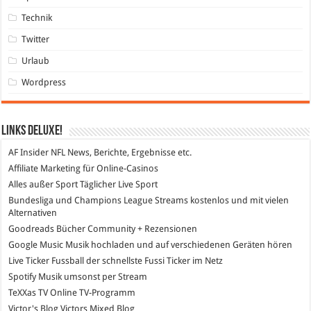
Technik
Twitter
Urlaub
Wordpress
Links DeLuXe!
AF Insider
NFL News, Berichte, Ergebnisse etc.
Affiliate Marketing
für Online-Casinos
Alles außer Sport
Täglicher Live Sport
Bundesliga und Champions League Streams
kostenlos und mit vielen
Alternativen
Goodreads
Bücher Community + Rezensionen
Google Music
Musik hochladen und auf verschiedenen Geräten hören
Live Ticker Fussball
der schnellste Fussi Ticker im Netz
Spotify
Musik umsonst per Stream
TeXXas TV
Online TV-Programm
Victor's Blog
Victors Mixed Blog