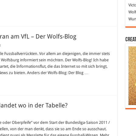
und
Vict
Zeitungen
Wolf
Wund
ran am VfL – Der Wolfs-Blog
Crea
für
t
Blogvorstellung:
Ganz
lle Fussballverrückten. Vor allem an diejenigen, die immer stets
nah
 Wolfsburg informiert sein möchten. Der Wolfs-Blog! Ich habe
dran
am
et, die Informationsflut, die das Internet so mit sich bringt,
VfL
ews zu bieten. Anders der Wolfs-Blog: Der Blog …
–
Der
Wolfs-
Blog
andet wo in der Tabelle?
te oder Oberpfeife“ vor dem Start der Bundesliga-Saison 2011 /
tellen, von der man denkt, dass sie so am Ende so ausschaut.
d dient quasi als Messlatte für das eigene Fussball-Wissen. Mehr