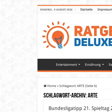
Startseite
Impressu
SONNTAG , 9 AUGUST 2026
Entertainment
Ernährung
Fa
Home
»
Schlagwort:
ARTE
(Seite 6)
Schlagwort-Archiv:
ARTE
Bundesligatipp 21. Spieltag