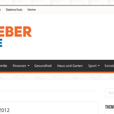
m
Datenschutz
Home
milie
Finanzen
Gesundheit
Haus und Garten
Sport
Sonsti
Them
 2012