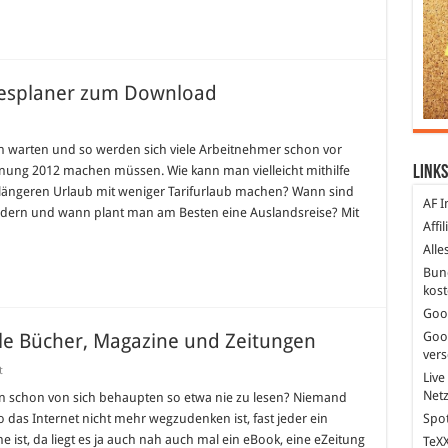
resplaner zum Download
für
Urlaubsplanung
2012
ich warten und so werden sich viele Arbeitnehmer schon vor
–
ung 2012 machen müssen. Wie kann man vielleicht mithilfe
Links
Jahresplaner
zum
ängeren Urlaub mit weniger Tarifurlaub machen? Wann sind
Download
AF I
ändern und wann plant man am Besten eine Auslandsreise? Mit
Affi
Alle
Bun
kost
Goo
ale Bücher, Magazine und Zeitungen
Goo
ver
für
t
Live
Ein
Net
Umschlagplatz
n schon von sich behaupten so etwa nie zu lesen? Niemand
für
 das Internet nicht mehr wegzudenken ist, fast jeder ein
Spot
digitale
Bücher,
 ist, da liegt es ja auch nah auch mal ein eBook, eine eZeitung
TeXX
Magazine