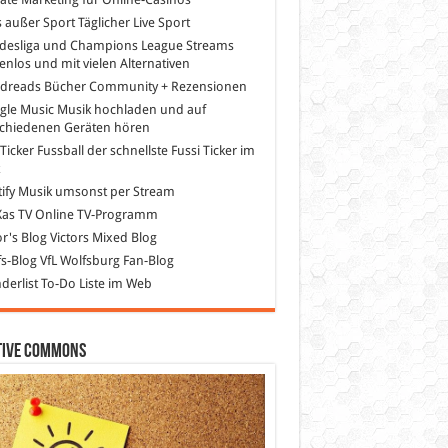
s außer Sport
Täglicher Live Sport
desliga und Champions League Streams
enlos und mit vielen Alternativen
dreads
Bücher Community + Rezensionen
gle Music
Musik hochladen und auf
schiedenen Geräten hören
 Ticker Fussball
der schnellste Fussi Ticker im
z
ify
Musik umsonst per Stream
as TV
Online TV-Programm
or's Blog
Victors Mixed Blog
s-Blog
VfL Wolfsburg Fan-Blog
erlist
To-Do Liste im Web
tive Commons