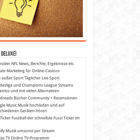
 DeLuXe!
nsider
NFL News, Berichte, Ergebnisse etc.
liate Marketing
für Online-Casinos
s außer Sport
Täglicher Live Sport
desliga und Champions League Streams
enlos und mit vielen Alternativen
dreads
Bücher Community + Rezensionen
gle Music
Musik hochladen und auf
schiedenen Geräten hören
 Ticker Fussball
der schnellste Fussi Ticker im
z
ify
Musik umsonst per Stream
as TV
Online TV-Programm