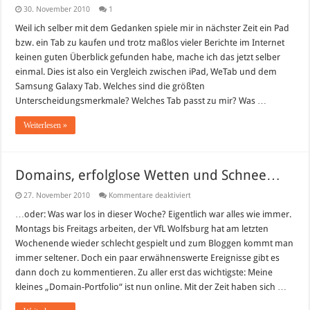
30. November 2010
1
Weil ich selber mit dem Gedanken spiele mir in nächster Zeit ein Pad
bzw. ein Tab zu kaufen und trotz maßlos vieler Berichte im Internet
keinen guten Überblick gefunden habe, mache ich das jetzt selber
einmal. Dies ist also ein Vergleich zwischen iPad, WeTab und dem
Samsung Galaxy Tab. Welches sind die größten
Unterscheidungsmerkmale? Welches Tab passt zu mir? Was …
Weiterlesen »
Domains, erfolglose Wetten und Schnee…
für
27. November 2010
Kommentare deaktiviert
Domains,
erfolglose
…oder: Was war los in dieser Woche? Eigentlich war alles wie immer.
Wetten
Montags bis Freitags arbeiten, der VfL Wolfsburg hat am letzten
und
Schnee…
Wochenende wieder schlecht gespielt und zum Bloggen kommt man
immer seltener. Doch ein paar erwähnenswerte Ereignisse gibt es
dann doch zu kommentieren. Zu aller erst das wichtigste: Meine
kleines „Domain-Portfolio“ ist nun online. Mit der Zeit haben sich …