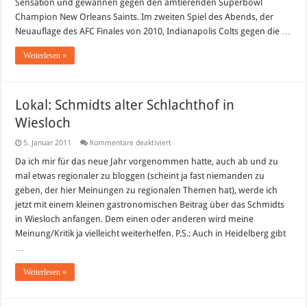
Sensation und gewannen gegen den amtierenden Superbowl
Champion New Orleans Saints. Im zweiten Spiel des Abends, der
Neuauflage des AFC Finales von 2010, Indianapolis Colts gegen die …
Weiterlesen »
Lokal: Schmidts alter Schlachthof in
Wiesloch
für
5. Januar 2011
Kommentare deaktiviert
Lokal:
Schmidts
Da ich mir für das neue Jahr vorgenommen hatte, auch ab und zu
alter
mal etwas regionaler zu bloggen (scheint ja fast niemanden zu
Schlachthof
in
geben, der hier Meinungen zu regionalen Themen hat), werde ich
Wiesloch
jetzt mit einem kleinen gastronomischen Beitrag über das Schmidts
in Wiesloch anfangen. Dem einen oder anderen wird meine
Meinung/Kritik ja vielleicht weiterhelfen. P.S.: Auch in Heidelberg gibt
…
Weiterlesen »