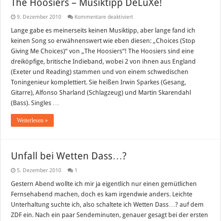
The Hoosiers – Musiktipp DeLuXe!
für
9. Dezember 2010
Kommentare deaktiviert
The
Hoosiers
Lange gabe es meinerseits keinen Musiktipp, aber lange fand ich
–
keinen Song so erwähnenswert wie eben diesen: „Choices (Stop
Musiktipp
DeLuXe!
Giving Me Choices)“ von „The Hoosiers“! The Hoosiers sind eine
dreiköpfige, britische Indieband, wobei 2 von ihnen aus England
(Exeter und Reading) stammen und von einem schwedischen
Toningenieur komplettiert. Sie heißen Irwin Sparkes (Gesang,
Gitarre), Alfonso Sharland (Schlagzeug) und Martin Skarendahl
(Bass). Singles …
Weiterlesen »
Unfall bei Wetten Dass…?
5. Dezember 2010
1
Gestern Abend wollte ich mir ja eigentlich nur einen gemütlichen
Fernsehabend machen, doch es kam irgendwie anders. Leichte
Unterhaltung suchte ich, also schaltete ich Wetten Dass…? auf dem
ZDF ein. Nach ein paar Sendeminuten, genauer gesagt bei der ersten