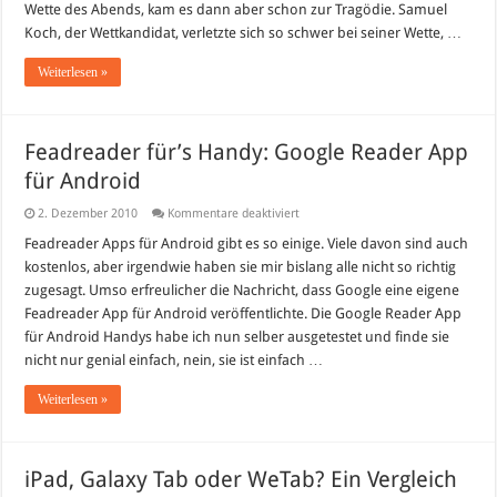
Wette des Abends, kam es dann aber schon zur Tragödie. Samuel
Koch, der Wettkandidat, verletzte sich so schwer bei seiner Wette, …
Weiterlesen »
Feadreader für’s Handy: Google Reader App
für Android
für
2. Dezember 2010
Kommentare deaktiviert
Feadreader
für’s
Feadreader Apps für Android gibt es so einige. Viele davon sind auch
Handy:
kostenlos, aber irgendwie haben sie mir bislang alle nicht so richtig
Google
Reader
zugesagt. Umso erfreulicher die Nachricht, dass Google eine eigene
App
Feadreader App für Android veröffentlichte. Die Google Reader App
für
Android
für Android Handys habe ich nun selber ausgetestet und finde sie
nicht nur genial einfach, nein, sie ist einfach …
Weiterlesen »
iPad, Galaxy Tab oder WeTab? Ein Vergleich