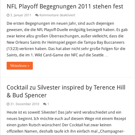
NFL Playoff Begegnungen 2011 stehen fest
für
3. Januar 2011
Kommentare deaktiviert
NFL
Playoff
Die ersten Begegnungen im neuen Jahr, sind auch diejenigen
Begegnungen
gewesen, die die NFL Playoff-Duelle endgültig besiegelt haben. Es gab
2011
stehen
zwar keine allzu großen Überraschungen, außer vielleicht, dass die
fest
New Orleans Saints ihr Heimspiel gegen die Tampa Bay Buccaneers
(13:23) verloren haben. Das hat aber nicht sehr große Folgen für die
Saints, die im 1. Wild Card-Game der NFC auf die Seattle …
Weiterlesen »
Cocktail zu Silvester inspired by Terence Hill
& Bud Spencer
31. Dezember 2010
1
Heute ist es soweit! Silvester! Das Jahr wird verabschiedet und ein
neues beginnt. Ich möchte euch auf diesem Wege mit einem Rezept
einen guten Rutsch wünschen! Der Cocktail hat zwar keinen
offiziellen Namen, deshalb taufe ich ihn einfach mal „Champagner-