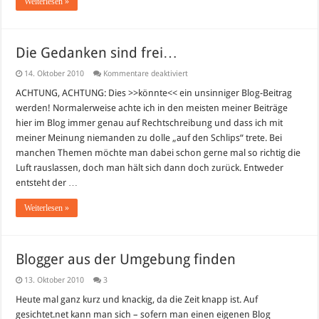
Weiterlesen »
Die Gedanken sind frei…
für
14. Oktober 2010
Kommentare deaktiviert
Die
Gedanken
ACHTUNG, ACHTUNG: Dies >>könnte<< ein unsinniger Blog-Beitrag
sind
werden! Normalerweise achte ich in den meisten meiner Beiträge
frei…
hier im Blog immer genau auf Rechtschreibung und dass ich mit
meiner Meinung niemanden zu dolle „auf den Schlips“ trete. Bei
manchen Themen möchte man dabei schon gerne mal so richtig die
Luft rauslassen, doch man hält sich dann doch zurück. Entweder
entsteht der …
Weiterlesen »
Blogger aus der Umgebung finden
13. Oktober 2010
3
Heute mal ganz kurz und knackig, da die Zeit knapp ist. Auf
gesichtet.net kann man sich – sofern man einen eigenen Blog