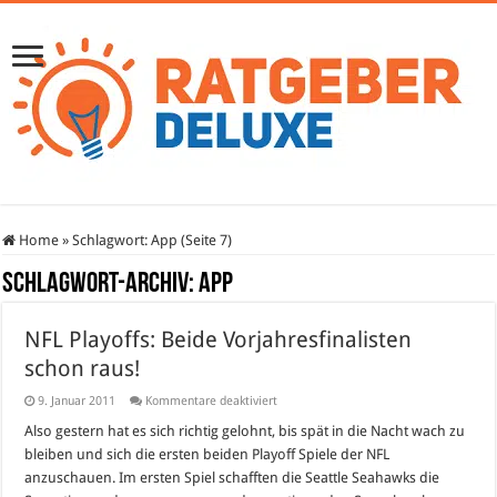
Home
»
Schlagwort:
App
(Seite 7)
Schlagwort-Archiv:
App
NFL Playoffs: Beide Vorjahresfinalisten
schon raus!
für
9. Januar 2011
Kommentare deaktiviert
NFL
Playoffs:
Also gestern hat es sich richtig gelohnt, bis spät in die Nacht wach zu
Beide
bleiben und sich die ersten beiden Playoff Spiele der NFL
Vorjahresfinalisten
schon
anzuschauen. Im ersten Spiel schafften die Seattle Seahawks die
raus!