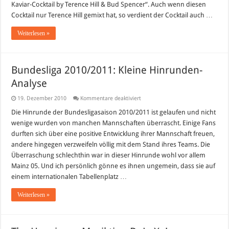
Kaviar-Cocktail by Terence Hill & Bud Spencer“. Auch wenn diesen
Cocktail nur Terence Hill gemixt hat, so verdient der Cocktail auch …
Weiterlesen »
Bundesliga 2010/2011: Kleine Hinrunden-
Analyse
für
19. Dezember 2010
Kommentare deaktiviert
Bundesliga
2010/2011:
Die Hinrunde der Bundesligasaison 2010/2011 ist gelaufen und nicht
Kleine
wenige wurden von manchen Mannschaften überrascht. Einige Fans
Hinrunden-
Analyse
durften sich über eine positive Entwicklung ihrer Mannschaft freuen,
andere hingegen verzweifeln völlig mit dem Stand ihres Teams. Die
Überraschung schlechthin war in dieser Hinrunde wohl vor allem
Mainz 05. Und ich persönlich gönne es ihnen ungemein, dass sie auf
einem internationalen Tabellenplatz …
Weiterlesen »