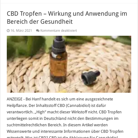
CBD Tropfen – Wirkung und Anwendung im
Bereich der Gesundheit
für
16. März 2021
Kommentare deaktiviert
CBD
Tropfen
–
Wirkung
und
Anwendung
im
Bereich
der
Gesundheit
ANZEIGE - Bei Hanf handelt es sich um eine ausgezeichnete
Heilpflanze. Der Inhaltsstoff CBD (Cannabidiol) ist dafür
verantwortlich. „High“ macht dieser Wirkstoff nicht. CBD Tropfen
unterliegen somit in Deutschland nicht den Bestimmungen im
suchtmittelrechtlichen Bereich. In diesem Artikel werden
Wissenswerte und interessante Informationen über CBD Tropfen
mitgeteilt. Was ist CBD? CBD ist die Abkürzung für Cannabidiol.