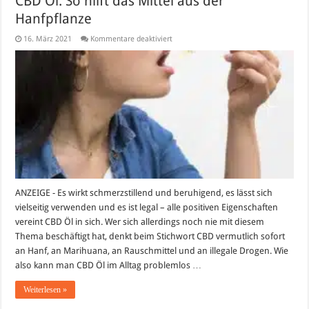
CBD Öl: So hilft das Mittel aus der
Hanfpflanze
für
16. März 2021
Kommentare deaktiviert
CBD
Öl:
So
hilft
das
Mittel
aus
der
Hanfpflanze
ANZEIGE - Es wirkt schmerzstillend und beruhigend, es lässt sich
vielseitig verwenden und es ist legal – alle positiven Eigenschaften
vereint CBD Öl in sich. Wer sich allerdings noch nie mit diesem
Thema beschäftigt hat, denkt beim Stichwort CBD vermutlich sofort
an Hanf, an Marihuana, an Rauschmittel und an illegale Drogen. Wie
also kann man CBD Öl im Alltag problemlos …
Weiterlesen »