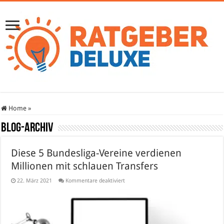
Home
»
Blog-Archiv
Diese 5 Bundesliga-Vereine verdienen
Millionen mit schlauen Transfers
für
22. März 2021
Kommentare deaktiviert
Diese
5
Bundesliga-
Vereine
verdienen
Millionen