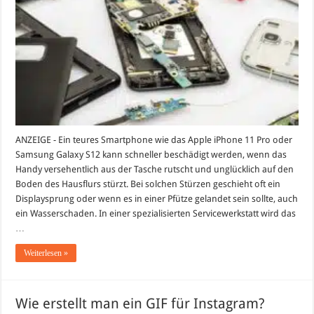
tun,
wenn
das
teure
Smartphone
kaputt
ist?
ANZEIGE - Ein teures Smartphone wie das Apple iPhone 11 Pro oder
Samsung Galaxy S12 kann schneller beschädigt werden, wenn das
Handy versehentlich aus der Tasche rutscht und unglücklich auf den
Boden des Hausflurs stürzt. Bei solchen Stürzen geschieht oft ein
Displaysprung oder wenn es in einer Pfütze gelandet sein sollte, auch
ein Wasserschaden. In einer spezialisierten Servicewerkstatt wird das
…
Weiterlesen »
Wie erstellt man ein GIF für Instagram?