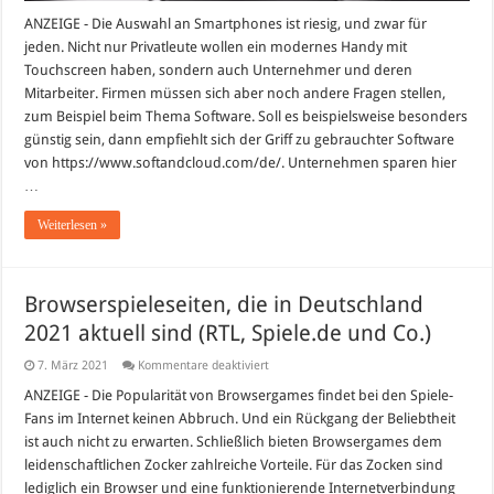
ANZEIGE - Die Auswahl an Smartphones ist riesig, und zwar für
jeden. Nicht nur Privatleute wollen ein modernes Handy mit
Touchscreen haben, sondern auch Unternehmer und deren
Mitarbeiter. Firmen müssen sich aber noch andere Fragen stellen,
zum Beispiel beim Thema Software. Soll es beispielsweise besonders
günstig sein, dann empfiehlt sich der Griff zu gebrauchter Software
von https://www.softandcloud.com/de/. Unternehmen sparen hier
…
Weiterlesen »
Browserspieleseiten, die in Deutschland
2021 aktuell sind (RTL, Spiele.de und Co.)
für
7. März 2021
Kommentare deaktiviert
Browserspieleseiten,
die
ANZEIGE - Die Popularität von Browsergames findet bei den Spiele-
in
Fans im Internet keinen Abbruch. Und ein Rückgang der Beliebtheit
Deutschland
2021
ist auch nicht zu erwarten. Schließlich bieten Browsergames dem
aktuell
leidenschaftlichen Zocker zahlreiche Vorteile. Für das Zocken sind
sind
(RTL,
lediglich ein Browser und eine funktionierende Internetverbindung
Spiele.de