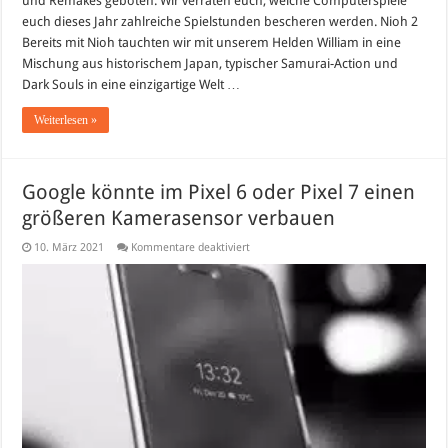
und Remakes geboten. Wir verraten euch, welche Computerspiele
euch dieses Jahr zahlreiche Spielstunden bescheren werden. Nioh 2
Bereits mit Nioh tauchten wir mit unserem Helden William in eine
Mischung aus historischem Japan, typischer Samurai-Action und
Dark Souls in eine einzigartige Welt …
Weiterlesen »
Google könnte im Pixel 6 oder Pixel 7 einen
größeren Kamerasensor verbauen
für
10. März 2021
Kommentare deaktiviert
Google
könnte
im
Pixel
6
oder
Pixel
7
einen
größeren
Kamerasensor
verbauen