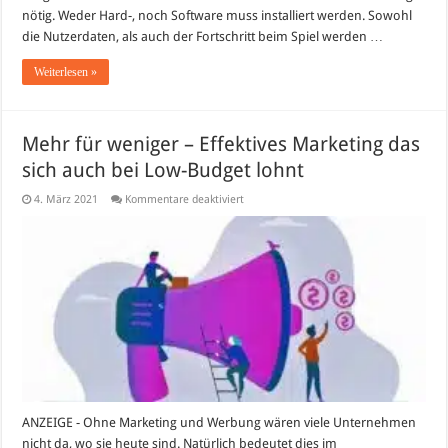
und
nötig. Weder Hard-, noch Software muss installiert werden. Sowohl
Co.)
die Nutzerdaten, als auch der Fortschritt beim Spiel werden …
Weiterlesen »
Mehr für weniger – Effektives Marketing das
sich auch bei Low-Budget lohnt
für
4. März 2021
Kommentare deaktiviert
Mehr
für
weniger
–
Effektives
Marketing
das
sich
auch
bei
Low-
Budget
lohnt
ANZEIGE - Ohne Marketing und Werbung wären viele Unternehmen
nicht da, wo sie heute sind. Natürlich bedeutet dies im