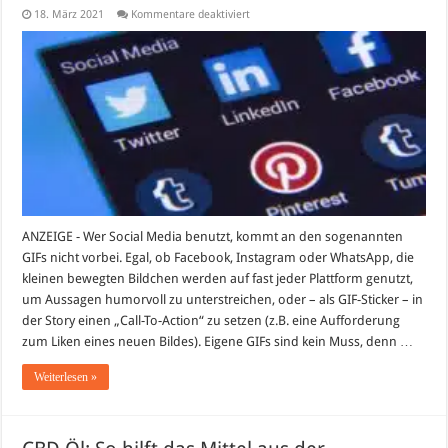
für
18. März 2021
Kommentare deaktiviert
Wie
erstellt
man
ein
GIF
für
Instagram?
ANZEIGE - Wer Social Media benutzt, kommt an den sogenannten
GIFs nicht vorbei. Egal, ob Facebook, Instagram oder WhatsApp, die
kleinen bewegten Bildchen werden auf fast jeder Plattform genutzt,
um Aussagen humorvoll zu unterstreichen, oder – als GIF-Sticker – in
der Story einen „Call-To-Action“ zu setzen (z.B. eine Aufforderung
zum Liken eines neuen Bildes). Eigene GIFs sind kein Muss, denn …
Weiterlesen »