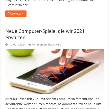
Dieses ist in der …
Weiterlesen »
Neue Computer-Spiele, die wir 2021
erwarten
für
14. März 2021
Kommentare deaktiviert
Neue
Computer-
Spiele,
die
wir
2021
erwarten
ANZEIGE - Wer sich 2021 mit seinem Computer in farbenfrohe und
actionreiche Welten stürzen möchte, bekommt zahlreiche neue Hits