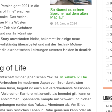
Persien geht 2021 in die
So räumst du deinen
 of Time“ erschien
Speicher auf dem alten
make. Das Action-
Mac auf
S
ser Prinz Wüsten
24. Januar 2024
S
r Zeit alle Gefahren
nd nur ihr könnt sie
S
Story unverändert bleibt, bekommt ihr einige neue
S
vollständig überarbeitet und mit der Technik Motion-
hr die akrobatischen Leistungen unseres Helden in deutlich
S
T
T
 of Life
ntschaft mit der japanischen Yakuza.
In Yakuza 6: The
 Verbrechen im modernen Japan von ihrer dunkelsten
uma Kiryu, begebt ihr euch auf verschiedenste Missionen.
e Verbrecher-Karriere mittlerweile als beendet gilt, kann er
Links
cht entkommen. Spannende Kämpfe mit Schwert und bloßen
gebungen runden das Yakuza-Abenteuer ab. Am Ende
AF I
jima sein restliches Leben in Ruhe genießen kann oder ob
Affi