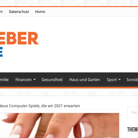
um
Datenschutz
Home
milie
Finanzen
Gesundheit
Haus und Garten
Sport
Sonsti
Neue Computer-Spiele, die wir 2021 erwarten
Them