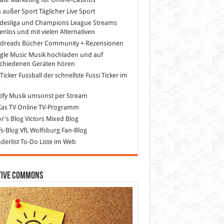
s außer Sport
Täglicher Live Sport
desliga und Champions League Streams
enlos und mit vielen Alternativen
dreads
Bücher Community + Rezensionen
gle Music
Musik hochladen und auf
schiedenen Geräten hören
 Ticker Fussball
der schnellste Fussi Ticker im
z
ify
Musik umsonst per Stream
as TV
Online TV-Programm
or's Blog
Victors Mixed Blog
s-Blog
VfL Wolfsburg Fan-Blog
erlist
To-Do Liste im Web
tive Commons