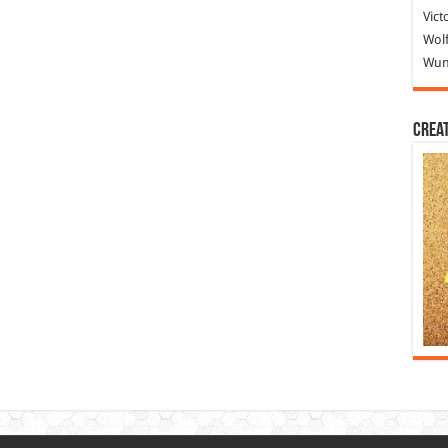
Vict
Wolf
Wund
Crea