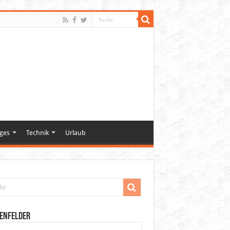
ges
Technik
Urlaub
enfelder