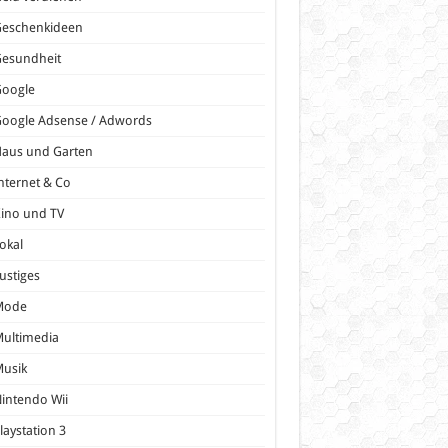
Geschenkideen
Gesundheit
Google
oogle Adsense / Adwords
Haus und Garten
nternet & Co
ino und TV
okal
ustiges
Mode
ultimedia
Musik
intendo Wii
laystation 3