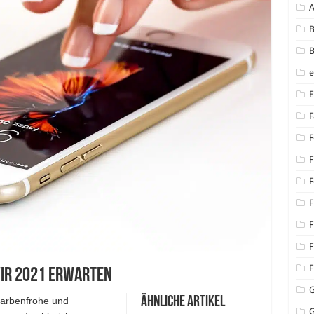
B
B
F
F
F
F
F
F
F
F
wir 2021 erwarten
Ähnliche Artikel
farbenfrohe und
G