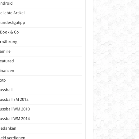
Android
eliebte Artikel
undesligatipp
eBook & Co
Ernährung
amilie
eatured
inanzen
oto
ussball
ussball EM 2012
ussball WM 2010
ussball WM 2014
Gedanken
eld verdienen