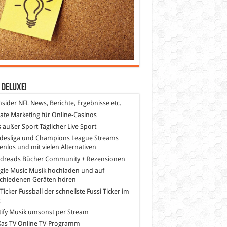
 DeLuXe!
nsider
NFL News, Berichte, Ergebnisse etc.
liate Marketing
für Online-Casinos
s außer Sport
Täglicher Live Sport
desliga und Champions League Streams
enlos und mit vielen Alternativen
dreads
Bücher Community + Rezensionen
gle Music
Musik hochladen und auf
schiedenen Geräten hören
 Ticker Fussball
der schnellste Fussi Ticker im
z
ify
Musik umsonst per Stream
as TV
Online TV-Programm