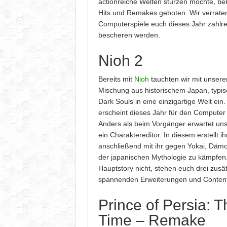
actionreiche Welten stürzen möchte, b
Hits und Remakes geboten. Wir verrate
Computerspiele euch dieses Jahr zahlre
bescheren werden.
Nioh 2
Bereits mit
Nioh
tauchten wir mit unsere
Mischung aus historischem Japan, typi
Dark Souls in eine einzigartige Welt ein.
erscheint dieses Jahr für den Computer 
Anders als beim Vorgänger erwartet uns 
ein Charaktereditor. In diesem erstellt i
anschließend mit ihr gegen Yokai, Dä
der japanischen Mythologie zu kämpfen
Hauptstory nicht, stehen euch drei zusä
spannenden Erweiterungen und Content 
Prince of Persia: 
Time – Remake