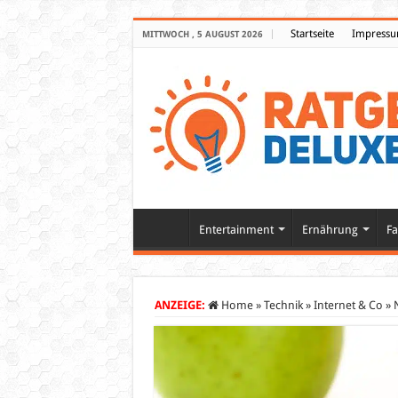
Startseite
Impress
MITTWOCH , 5 AUGUST 2026
Entertainment
Ernährung
Fa
ANZEIGE:
Home
»
Technik
»
Internet & Co
»