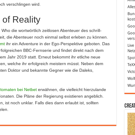
ch verschlingen wird.
Alle
Bun
of Reality
kost
Goo
Who die wortwörtlich zeitlosen Abenteuer des schrill-
Goo
Zeit, die Abenteuer noch einmal selbst erleben zu können.
ver
mmt
ihr ein Adventure in der Ego-Perspektive geboten. Das
Live
erfolgreichen BBC-Fernserie und findet direkt nach dem
Net
m Jahr 2019 statt. Erneut bekommt ihr etliche neue
Spot
ten, welche ihr erfolgreich meistern müsst. Neben dem
TeXX
ehnten Doktor und bekannte Gegner wie die Daleks,
Vict
Wolf
Wund
tomaten bei Netbet
erwähnen, die vielleicht hierzulande
onaten. Die Pläne der Regierung existieren angeblich.
 ist noch unklar. Falls dies dann erlaubt ist, sollten
Crea
elen.