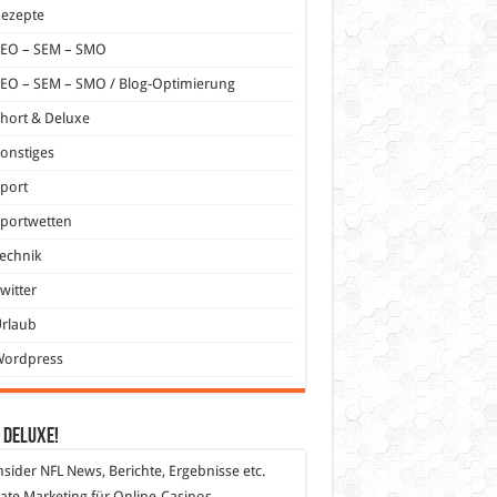
Rezepte
SEO – SEM – SMO
EO – SEM – SMO / Blog-Optimierung
hort & Deluxe
onstiges
port
portwetten
echnik
witter
Urlaub
Wordpress
 DeLuXe!
nsider
NFL News, Berichte, Ergebnisse etc.
liate Marketing
für Online-Casinos