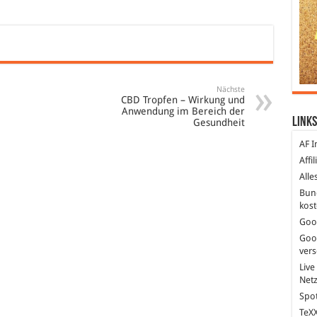
Nächste
CBD Tropfen – Wirkung und
Anwendung im Bereich der
Links
Gesundheit
AF I
Affi
Alle
Bun
kost
Goo
Goo
ver
Live
Net
Spot
TeXX