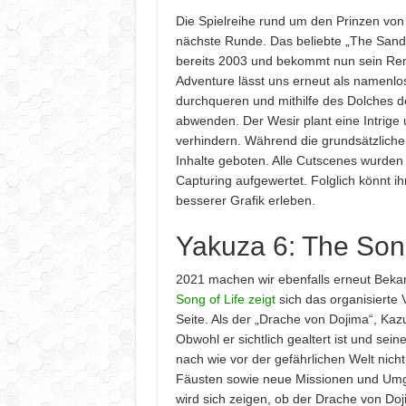
Die Spielreihe rund um den Prinzen von 
nächste Runde. Das beliebte „The Sands
bereits 2003 und bekommt nun sein Re
Adventure lässt uns erneut als namenlo
durchqueren und mithilfe des Dolches de
abwenden. Der Wesir plant eine Intrige u
verhindern. Während die grundsätzliche 
Inhalte geboten. Alle Cutscenes wurden 
Capturing aufgewertet. Folglich könnt i
besserer Grafik erleben.
Yakuza 6: The Song
2021 machen wir ebenfalls erneut Bekan
Song of Life zeigt
sich das organisierte
Seite. Als der „Drache von Dojima“, Kaz
Obwohl er sichtlich gealtert ist und sein
nach wie vor der gefährlichen Welt ni
Fäusten sowie neue Missionen und Um
wird sich zeigen, ob der Drache von Do