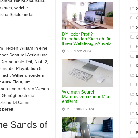
ekommt zahlreiche neue
n euch, welche
iche Spielstunden
DYI oder Profi?
G
Entscheiden Sie sich für
Ihren Webdesign-Ansatz
m Helden William in eine
25. März 2024
scher Samurai-Action und
I
 Der neueste Teil, Nioh 2,
K
und die PlayStation 5.
nicht William, sondern
L
hr eure Figur, um
L
monen und anderen Wesen
Wie man Search
. Genügt euch die
Marquis von einem Mac
entfernt
tzliche DLCs mit
M
bereit.
6. Februar 2024
The Sands of
N
P