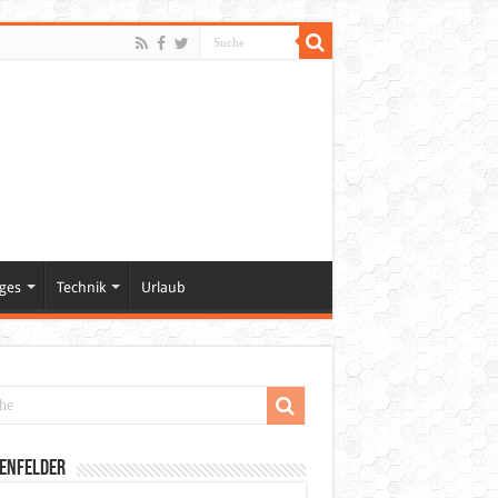
ges
Technik
Urlaub
enfelder