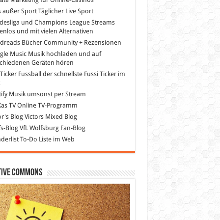
s außer Sport
Täglicher Live Sport
desliga und Champions League Streams
enlos und mit vielen Alternativen
dreads
Bücher Community + Rezensionen
gle Music
Musik hochladen und auf
schiedenen Geräten hören
 Ticker Fussball
der schnellste Fussi Ticker im
z
ify
Musik umsonst per Stream
as TV
Online TV-Programm
or's Blog
Victors Mixed Blog
s-Blog
VfL Wolfsburg Fan-Blog
erlist
To-Do Liste im Web
tive Commons