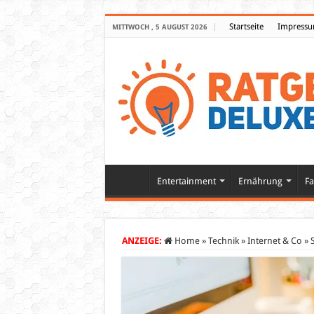
Startseite
Impress
MITTWOCH , 5 AUGUST 2026
Entertainment
Ernährung
Fa
ANZEIGE:
Home
»
Technik
»
Internet & Co
»