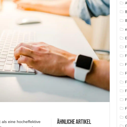
B
B
F
F
F
F
F
F
F
F
Ähnliche Artikel
als eine hocheffektive
G