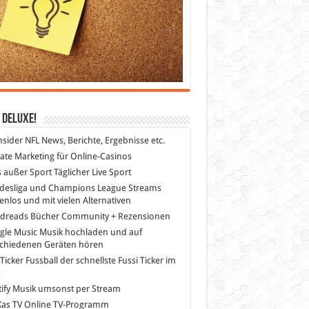
 DeLuXe!
nsider
NFL News, Berichte, Ergebnisse etc.
liate Marketing
für Online-Casinos
s außer Sport
Täglicher Live Sport
desliga und Champions League Streams
enlos und mit vielen Alternativen
dreads
Bücher Community + Rezensionen
gle Music
Musik hochladen und auf
schiedenen Geräten hören
 Ticker Fussball
der schnellste Fussi Ticker im
z
ify
Musik umsonst per Stream
as TV
Online TV-Programm