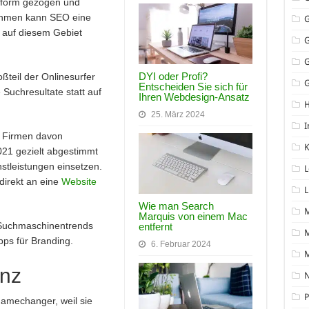
ttform gezogen und
ehmen kann SEO eine
auf diesem Gebiet
DYI oder Profi?
oßteil der Onlinesurfer
G
Entscheiden Sie sich für
Suchresultate statt auf
Ihren Webdesign-Ansatz
25. März 2024
I
n Firmen davon
K
021 gezielt abgestimmt
nstleistungen einsetzen.
L
direkt an eine
Website
L
Wie man Search
Marquis von einem Mac
e Suchmaschinentrends
entfernt
M
pps für Branding.
6. Februar 2024
enz
N
P
n Gamechanger, weil sie