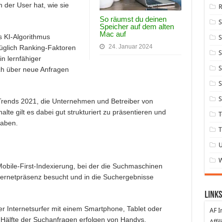
 der User hat, wie sie
So räumst du deinen
Speicher auf dem alten
Mac auf
s KI-Algorithmus
S
24. Januar 2024
üglich Ranking-Faktoren
S
n lernfähiger
S
ich über neue Anfragen
S
S
 Trends 2021, die Unternehmen und Betreiber von
lte gilt es dabei gut strukturiert zu präsentieren und
T
haben.
T
Mobile-First-Indexierung, bei der die Suchmaschinen
nternetpräsenz besucht und in die Suchergebnisse
Links
der Internetsurfer mit einem Smartphone, Tablet oder
AF I
Hälfte der Suchanfragen erfolgen von Handys.
Affi