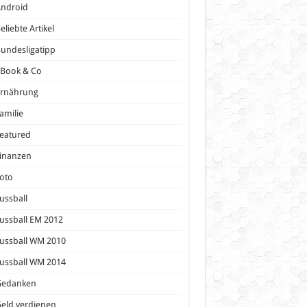
Android
eliebte Artikel
undesligatipp
eBook & Co
Ernährung
amilie
eatured
inanzen
oto
ussball
ussball EM 2012
ussball WM 2010
ussball WM 2014
Gedanken
eld verdienen