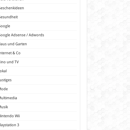
Geschenkideen
Gesundheit
Google
oogle Adsense / Adwords
Haus und Garten
nternet & Co
ino und TV
okal
ustiges
Mode
ultimedia
Musik
intendo Wii
laystation 3