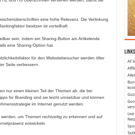
it H2 und H3 Überschriften versehen werden, damit sie
wischenüberschriften eine hohe Relevanz. Die Verlinkung
ankingfaktor besitzen ist vorteilhaft.
 teilbar sein, indem ein Sharing-Button am Artikelende
alls eine Sharing-Option hat.
Links
ützlichkeitsfaktor für den Websitebesucher werden öfter
AF I
er Seite verbessern.
Affi
Alle
Bun
kost
n nur einen kleinen Teil der Themen ab, die bei
Goo
ipps für Branding sind sie leicht umsetzbar und können
Goo
ehmensstrategie im Internet genutzt werden.
ver
Live
t werden, um Themen rechtzeitig zu erkennen und auf
Net
ernetpräsenz entwickeln.
Spot
TeXX