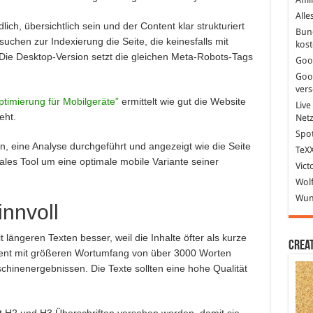
Alle
ich, übersichtlich sein und der Content klar strukturiert
Bun
uchen zur Indexierung die Seite, die keinesfalls mit
kost
. Die Desktop-Version setzt die gleichen Meta-Robots-Tags
Goo
Goo
ver
ptimierung für Mobilgeräte”
ermittelt wie gut die Website
Live
eht.
Net
Spot
n, eine Analyse durchgeführt und angezeigt wie die Seite
TeXX
les Tool um eine optimale mobile Variante seiner
Vict
Wolf
Wund
innvoll
ängeren Texten besser, weil die Inhalte öfter als kurze
Crea
ntent mit größeren Wortumfang von über 3000 Worten
hinenergebnissen. Die Texte sollten eine hohe Qualität