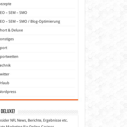
Rezepte
SEO – SEM – SMO
EO – SEM – SMO / Blog-Optimierung
hort & Deluxe
onstiges
port
portwetten
echnik
witter
Urlaub
Wordpress
 DeLuXe!
nsider
NFL News, Berichte, Ergebnisse etc.
liate Marketing
für Online-Casinos