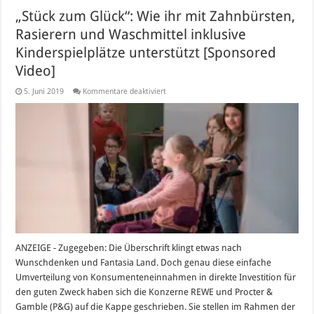
„Stück zum Glück“: Wie ihr mit Zahnbürsten,
Rasierern und Waschmittel inklusive
Kinderspielplätze unterstützt [Sponsored
Video]
für
5. Juni 2019
Kommentare deaktiviert
„Stück
zum
Glück“:
Wie
ihr
mit
Zahnbürsten,
Rasierern
und
Waschmittel
inklusive
Kinderspielplätze
unterstützt
[Sponsored
Video]
ANZEIGE - Zugegeben: Die Überschrift klingt etwas nach
Wunschdenken und Fantasia Land. Doch genau diese einfache
Umverteilung von Konsumenteneinnahmen in direkte Investition für
den guten Zweck haben sich die Konzerne REWE und Procter &
Gamble (P&G) auf die Kappe geschrieben. Sie stellen im Rahmen der