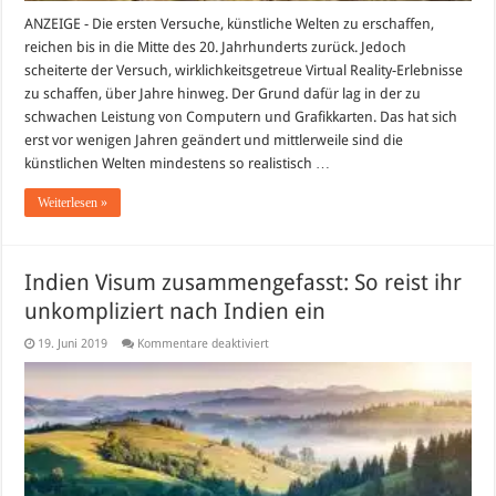
ANZEIGE - Die ersten Versuche, künstliche Welten zu erschaffen,
reichen bis in die Mitte des 20. Jahrhunderts zurück. Jedoch
scheiterte der Versuch, wirklichkeitsgetreue Virtual Reality-Erlebnisse
zu schaffen, über Jahre hinweg. Der Grund dafür lag in der zu
schwachen Leistung von Computern und Grafikkarten. Das hat sich
erst vor wenigen Jahren geändert und mittlerweile sind die
künstlichen Welten mindestens so realistisch …
Weiterlesen »
Indien Visum zusammengefasst: So reist ihr
unkompliziert nach Indien ein
für
19. Juni 2019
Kommentare deaktiviert
Indien
Visum
zusammengefasst:
So
reist
ihr
unkompliziert
nach
Indien
ein