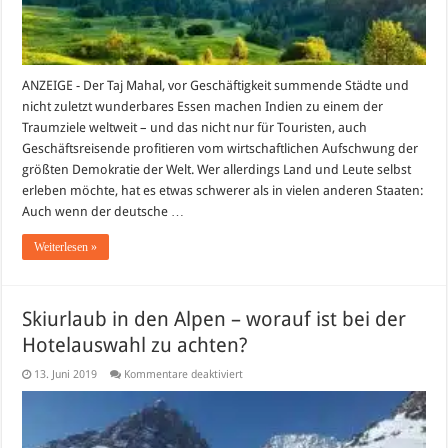
ANZEIGE - Der Taj Mahal, vor Geschäftigkeit summende Städte und
nicht zuletzt wunderbares Essen machen Indien zu einem der
Traumziele weltweit – und das nicht nur für Touristen, auch
Geschäftsreisende profitieren vom wirtschaftlichen Aufschwung der
größten Demokratie der Welt. Wer allerdings Land und Leute selbst
erleben möchte, hat es etwas schwerer als in vielen anderen Staaten:
Auch wenn der deutsche …
Weiterlesen »
Skiurlaub in den Alpen – worauf ist bei der
Hotelauswahl zu achten?
für
13. Juni 2019
Kommentare deaktiviert
Skiurlaub
in
den
Alpen
–