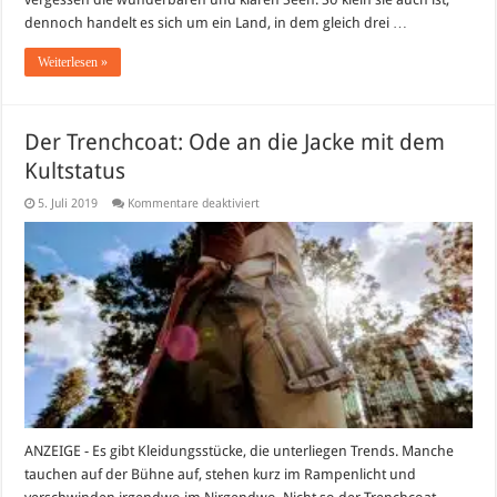
dennoch handelt es sich um ein Land, in dem gleich drei …
Weiterlesen »
Der Trenchcoat: Ode an die Jacke mit dem
Kultstatus
für
5. Juli 2019
Kommentare deaktiviert
Der
Trenchcoat:
Ode
an
die
Jacke
mit
dem
Kultstatus
ANZEIGE - Es gibt Kleidungsstücke, die unterliegen Trends. Manche
tauchen auf der Bühne auf, stehen kurz im Rampenlicht und