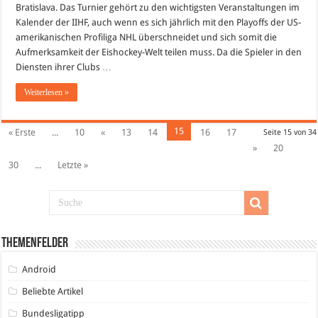
Bratislava. Das Turnier gehört zu den wichtigsten Veranstaltungen im
Kalender der IIHF, auch wenn es sich jährlich mit den Playoffs der US-
amerikanischen Profiliga NHL überschneidet und sich somit die
Aufmerksamkeit der Eishockey-Welt teilen muss. Da die Spieler in den
Diensten ihrer Clubs …
Weiterlesen »
15
« Erste
...
10
«
13
14
16
17
Seite 15 von 34
»
20
30
...
Letzte »
Themenfelder
Android
Beliebte Artikel
Bundesligatipp