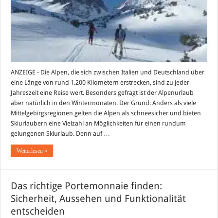
worauf
ist
bei
der
Hotelauswahl
zu
achten?
ANZEIGE - Die Alpen, die sich zwischen Italien und Deutschland über
eine Länge von rund 1.200 Kilometern erstrecken, sind zu jeder
Jahreszeit eine Reise wert. Besonders gefragt ist der Alpenurlaub
aber natürlich in den Wintermonaten. Der Grund: Anders als viele
Mittelgebirgsregionen gelten die Alpen als schneesicher und bieten
Skiurlaubern eine Vielzahl an Möglichkeiten für einen rundum
gelungenen Skiurlaub. Denn auf …
Weiterlesen »
Das richtige Portemonnaie finden:
Sicherheit, Aussehen und Funktionalität
entscheiden