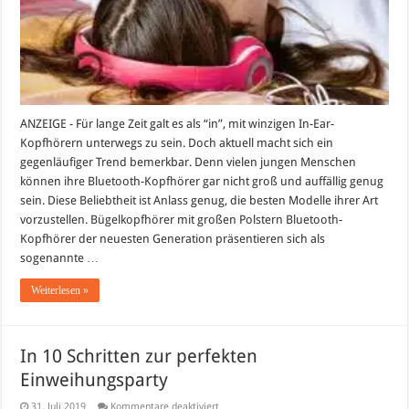
Bluetooth-
Kopfhörer
ANZEIGE - Für lange Zeit galt es als “in”, mit winzigen In-Ear-
Kopfhörern unterwegs zu sein. Doch aktuell macht sich ein
gegenläufiger Trend bemerkbar. Denn vielen jungen Menschen
können ihre Bluetooth-Kopfhörer gar nicht groß und auffällig genug
sein. Diese Beliebtheit ist Anlass genug, die besten Modelle ihrer Art
vorzustellen. Bügelkopfhörer mit großen Polstern Bluetooth-
Kopfhörer der neuesten Generation präsentieren sich als
sogenannte …
Weiterlesen »
In 10 Schritten zur perfekten
Einweihungsparty
für
31. Juli 2019
Kommentare deaktiviert