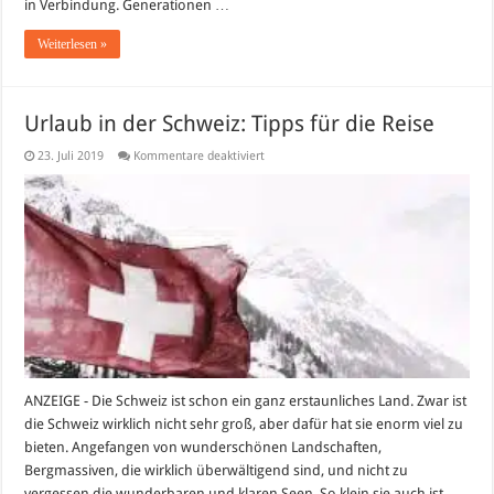
in Verbindung. Generationen …
Weiterlesen »
Urlaub in der Schweiz: Tipps für die Reise
für
23. Juli 2019
Kommentare deaktiviert
Urlaub
in
der
Schweiz:
Tipps
für
die
Reise
ANZEIGE - Die Schweiz ist schon ein ganz erstaunliches Land. Zwar ist
die Schweiz wirklich nicht sehr groß, aber dafür hat sie enorm viel zu
bieten. Angefangen von wunderschönen Landschaften,
Bergmassiven, die wirklich überwältigend sind, und nicht zu
vergessen die wunderbaren und klaren Seen. So klein sie auch ist,