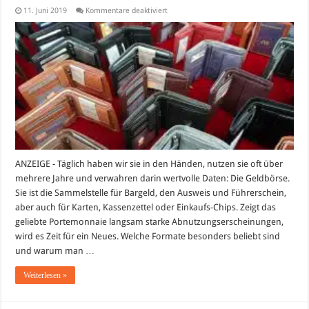
für
11. Juni 2019
Kommentare deaktiviert
Das
richtige
Portemonnaie
finden:
Sicherheit,
Aussehen
und
Funktionalität
entscheiden
ANZEIGE - Täglich haben wir sie in den Händen, nutzen sie oft über
mehrere Jahre und verwahren darin wertvolle Daten: Die Geldbörse.
Sie ist die Sammelstelle für Bargeld, den Ausweis und Führerschein,
aber auch für Karten, Kassenzettel oder Einkaufs-Chips. Zeigt das
geliebte Portemonnaie langsam starke Abnutzungserscheinungen,
wird es Zeit für ein Neues. Welche Formate besonders beliebt sind
und warum man …
Weiterlesen »