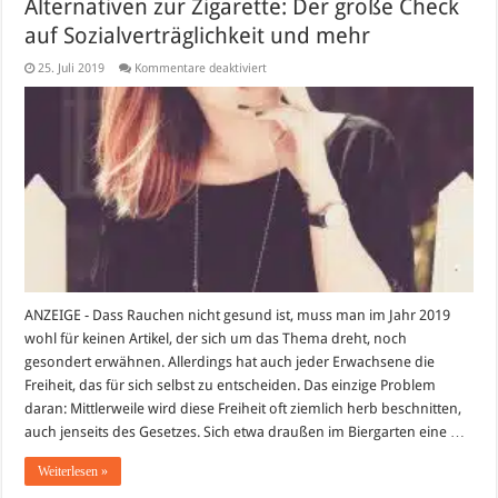
Alternativen zur Zigarette: Der große Check
auf Sozialverträglichkeit und mehr
für
25. Juli 2019
Kommentare deaktiviert
Alternativen
zur
Zigarette:
Der
große
Check
auf
Sozialverträglichkeit
und
mehr
ANZEIGE - Dass Rauchen nicht gesund ist, muss man im Jahr 2019
wohl für keinen Artikel, der sich um das Thema dreht, noch
gesondert erwähnen. Allerdings hat auch jeder Erwachsene die
Freiheit, das für sich selbst zu entscheiden. Das einzige Problem
daran: Mittlerweile wird diese Freiheit oft ziemlich herb beschnitten,
auch jenseits des Gesetzes. Sich etwa draußen im Biergarten eine …
Weiterlesen »