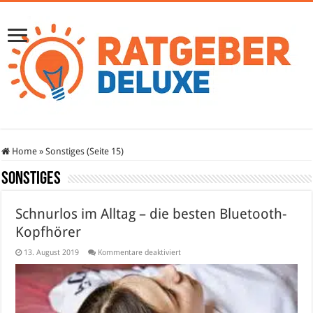
Home
»
Sonstiges (Seite 15)
Sonstiges
Schnurlos im Alltag – die besten Bluetooth-
Kopfhörer
für
13. August 2019
Kommentare deaktiviert
Schnurlos
im
Alltag
–
die
besten