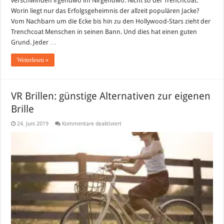
verschwinden irgendwo im Nirgendwo. Nicht so der Trenchcoat.
Worin liegt nur das Erfolgsgeheimnis der allzeit populären Jacke?
Vom Nachbarn um die Ecke bis hin zu den Hollywood-Stars zieht der
Trenchcoat Menschen in seinen Bann. Und dies hat einen guten
Grund. Jeder …
Weiterlesen »
VR Brillen: günstige Alternativen zur eigenen
Brille
für
24. Juni 2019
Kommentare deaktiviert
VR
Brillen:
günstige
Alternativen
zur
eigenen
Brille