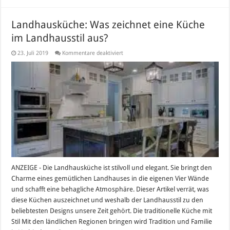
Landhausküche: Was zeichnet eine Küche
im Landhausstil aus?
für
23. Juli 2019
Kommentare deaktiviert
Landhausküche:
Was
zeichnet
eine
Küche
im
Landhausstil
aus?
ANZEIGE - Die Landhausküche ist stilvoll und elegant. Sie bringt den
Charme eines gemütlichen Landhauses in die eigenen Vier Wände
und schafft eine behagliche Atmosphäre. Dieser Artikel verrät, was
diese Küchen auszeichnet und weshalb der Landhausstil zu den
beliebtesten Designs unsere Zeit gehört. Die traditionelle Küche mit
Stil Mit den ländlichen Regionen bringen wird Tradition und Familie