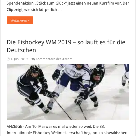
Spendenaktion „Stück zum Glück“ jetzt einen neuen Kurzfilm vor. Der
Clip zeigt, wie sich körperlich …
Weiterlesen »
Die Eishockey WM 2019 – so läuft es für die
Deutschen
für
1. Juni 2019
Kommentare deaktiviert
Die
Eishockey
WM
2019
–
so
läuft
es
für
die
Deutschen
ANZEIGE - Am 10. Mai war es mal wieder so weit. Die 83.
Internationale Eishockey-Weltmeisterschaft begann im slowakischen