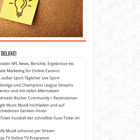
 DeLuXe!
nsider
NFL News, Berichte, Ergebnisse etc.
liate Marketing
für Online-Casinos
s außer Sport
Täglicher Live Sport
desliga und Champions League Streams
enlos und mit vielen Alternativen
dreads
Bücher Community + Rezensionen
gle Music
Musik hochladen und auf
schiedenen Geräten hören
 Ticker Fussball
der schnellste Fussi Ticker im
z
ify
Musik umsonst per Stream
as TV
Online TV-Programm