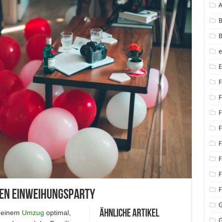
B
B
F
F
F
F
F
F
F
F
ten Einweihungsparty
Ähnliche Artikel
h einem
Umzug
optimal,
G