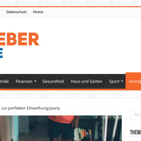
Datenschutz
Home
milie
Finanzen
Gesundheit
Haus und Garten
Sport
Sonsti
n zur perfekten Einweihungsparty
Them