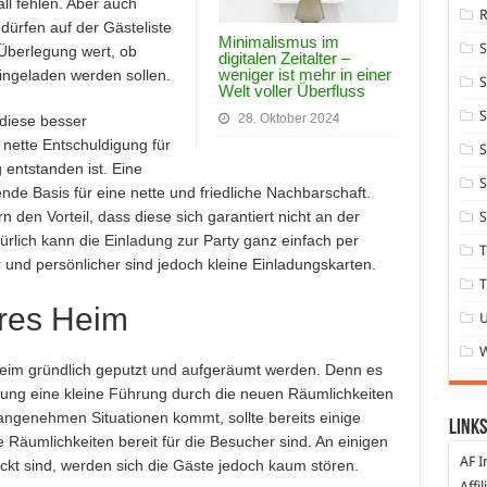
ll fehlen. Aber auch
dürfen auf der Gästeliste
Minimalismus im
 Überlegung wert, ob
digitalen Zeitalter –
weniger ist mehr in einer
ingeladen werden sollen.
S
Welt voller Überfluss
S
28. Oktober 2024
 diese besser
 nette Entschuldigung für
S
entstanden ist. Eine
S
nde Basis für eine nette und friedliche Nachbarschaft.
 den Vorteil, dass diese sich garantiert nicht an der
S
ürlich kann die Einladung zur Party ganz einfach per
T
nd persönlicher sind jedoch kleine Einladungskarten.
T
eres Heim
 Heim gründlich geputzt und aufgeräumt werden. Denn es
ihung eine kleine Führung durch die neuen Räumlichkeiten
nangenehmen Situationen kommt, sollte bereits einige
Links
e Räumlichkeiten bereit für die Besucher sind. An einigen
AF I
kt sind, werden sich die Gäste jedoch kaum stören.
Affi