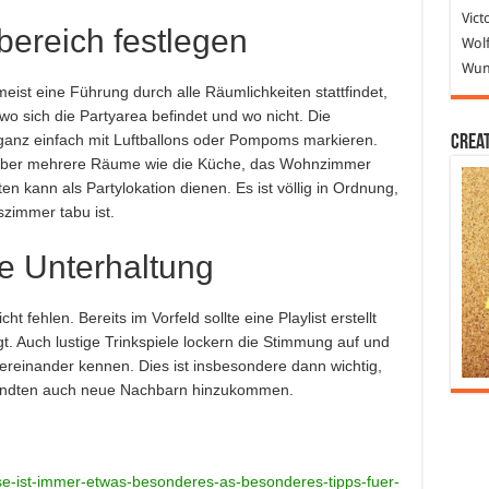
Vict
ybereich festlegen
Wolf
Wund
eist eine Führung durch alle Räumlichkeiten stattfindet,
 wo sich die Partyarea befindet und wo nicht. Die
 ganz einfach mit Luftballons oder Pompoms markieren.
Crea
ty über mehrere Räume wie die Küche, das Wohnzimmer
n kann als Partylokation dienen. Es ist völlig in Ordnung,
zimmer tabu ist.
ige Unterhaltung
t fehlen. Bereits im Vorfeld sollte eine Playlist erstellt
t. Auch lustige Trinkspiele lockern die Stimmung auf und
tereinander kennen. Dies ist insbesondere dann wichtig,
andten auch neue Nachbarn hinzukommen.
use-ist-immer-etwas-besonderes-as-besonderes-tipps-fuer-