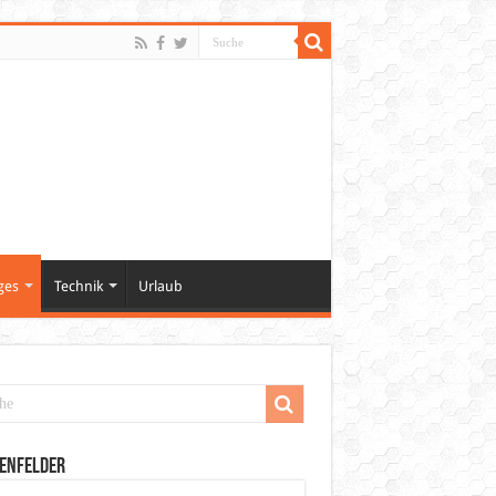
ges
Technik
Urlaub
enfelder