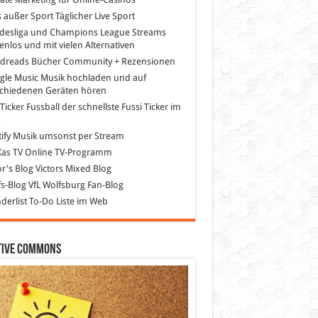
s außer Sport
Täglicher Live Sport
desliga und Champions League Streams
enlos und mit vielen Alternativen
dreads
Bücher Community + Rezensionen
gle Music
Musik hochladen und auf
schiedenen Geräten hören
 Ticker Fussball
der schnellste Fussi Ticker im
z
ify
Musik umsonst per Stream
as TV
Online TV-Programm
or's Blog
Victors Mixed Blog
s-Blog
VfL Wolfsburg Fan-Blog
erlist
To-Do Liste im Web
tive Commons