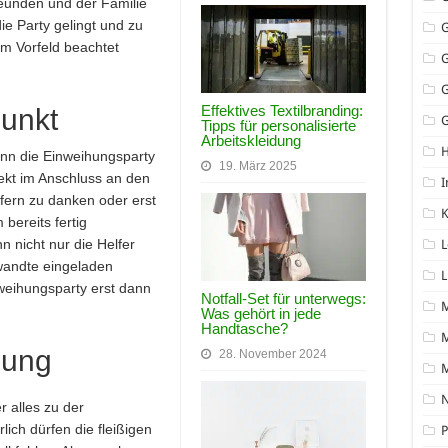
eunden und der Familie
e Party gelingt und zu
 im Vorfeld beachtet
Effektives Textilbranding:
punkt
G
Tipps für personalisierte
Arbeitskleidung
ann die Einweihungsparty
19. März 2025
rekt im Anschluss an den
I
fern zu danken oder erst
K
bereits fertig
n nicht nur die Helfer
L
andte eingeladen
L
nweihungsparty erst dann
Notfall-Set für unterwegs:
Was gehört in jede
Handtasche?
M
dung
28. November 2024
N
r alles zu der
ich dürfen die fleißigen
P