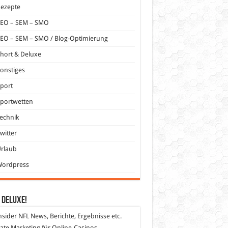
Rezepte
SEO – SEM – SMO
EO – SEM – SMO / Blog-Optimierung
hort & Deluxe
onstiges
port
portwetten
echnik
witter
Urlaub
Wordpress
 DeLuXe!
nsider
NFL News, Berichte, Ergebnisse etc.
liate Marketing
für Online-Casinos