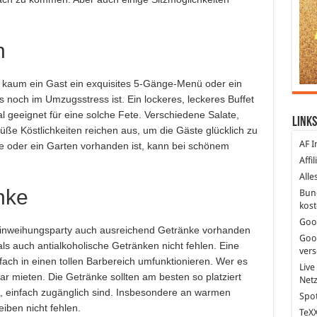
n
l kaum ein Gast ein exquisites 5-Gänge-Menü oder ein
s noch im Umzugsstress ist. Ein lockeres, leckeres Buffet
l geeignet für eine solche Fete. Verschiedene Salate,
Links
e Köstlichkeiten reichen aus, um die Gäste glücklich zu
AF I
e oder ein Garten vorhanden ist, kann bei schönem
Affi
Alle
nke
Bun
kost
Goo
 Einweihungsparty auch ausreichend Getränke vorhanden
Goo
als auch antialkoholische Getränken nicht fehlen. Eine
ver
fach in einen tollen Barbereich umfunktionieren. Wer es
Live
r mieten. Die Getränke sollten am besten so platziert
Net
it, einfach zugänglich sind. Insbesondere an warmen
Spot
iben nicht fehlen.
TeXX