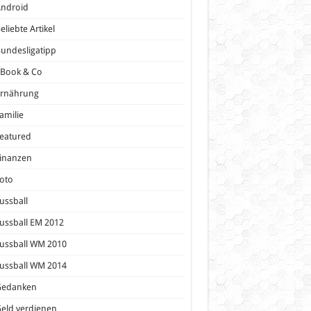
Android
eliebte Artikel
undesligatipp
eBook & Co
Ernährung
amilie
eatured
inanzen
oto
ussball
ussball EM 2012
ussball WM 2010
ussball WM 2014
Gedanken
eld verdienen