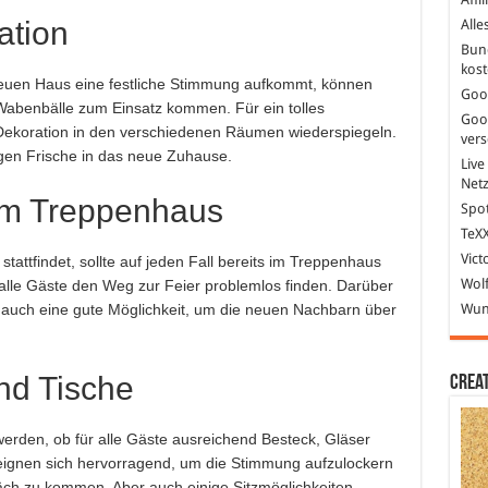
ation
Alle
Bun
kost
euen Haus eine festliche Stimmung aufkommt, können
Goo
Wabenbälle zum Einsatz kommen. Für ein tolles
Goo
 Dekoration in den verschiedenen Räumen wiederspiegeln.
ver
gen Frische in das neue Zuhause.
Live
Net
 im Treppenhaus
Spot
TeXX
Vict
attfindet, sollte auf jeden Fall bereits im Treppenhaus
Wolf
lle Gäste den Weg zur Feier problemlos finden. Darüber
Wund
 auch eine gute Möglichkeit, um die neuen Nachbarn über
und Tische
Crea
t werden, ob für alle Gäste ausreichend Besteck, Gläser
eignen sich hervorragend, um die Stimmung aufzulockern
äch zu kommen. Aber auch einige Sitzmöglichkeiten