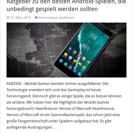
Ratgeber zu den besten Android-Spielen, die
unbedingt gespielt werden sollten
für
15. März 2019
Kommentare deaktiviert
Ratgeber
zu
den
besten
Android-
Spielen,
die
unbedingt
gespielt
werden
sollten
ANZEIGE - Mobile-Games werden immer ausgefallener: Die
Technologie erweitert sich und das Gameplay ist heute
hervorragend. Dennoch gibt es einige Spiele, die es besser können
als andere. Wir haben hier die Highlights der Mobile-Games
hervorgebracht: Hearthstone: Heroes of Warcraft Hearthstone:
Heroes of Warcraft ist ein Sammelkartenspiel, das schon jetzt eine
große Fangemeinschaft unter Spielern aufgebaut hat. Es gibt
aufregende Austragungen …