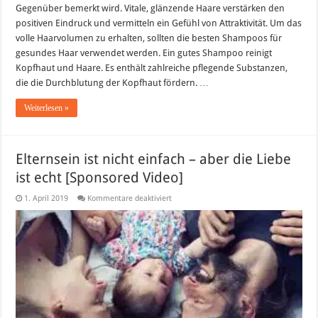
Gegenüber bemerkt wird. Vitale, glänzende Haare verstärken den
positiven Eindruck und vermitteln ein Gefühl von Attraktivität. Um das
volle Haarvolumen zu erhalten, sollten die besten Shampoos für
gesundes Haar verwendet werden. Ein gutes Shampoo reinigt
Kopfhaut und Haare. Es enthält zahlreiche pflegende Substanzen,
die die Durchblutung der Kopfhaut fördern. …
Weiterlesen »
Elternsein ist nicht einfach – aber die Liebe
ist echt [Sponsored Video]
für
1. April 2019
Kommentare deaktiviert
Elternsein
ist
nicht
einfach
–
aber
die
Liebe
ist
echt
[Sponsored
Video]