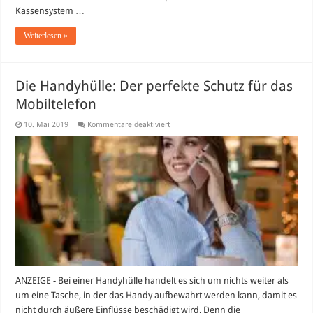
Kassensystem …
Weiterlesen »
Die Handyhülle: Der perfekte Schutz für das
Mobiltelefon
für
10. Mai 2019
Kommentare deaktiviert
Die
Handyhülle:
Der
perfekte
Schutz
für
das
Mobiltelefon
ANZEIGE - Bei einer Handyhülle handelt es sich um nichts weiter als
um eine Tasche, in der das Handy aufbewahrt werden kann, damit es
nicht durch äußere Einflüsse beschädigt wird. Denn die