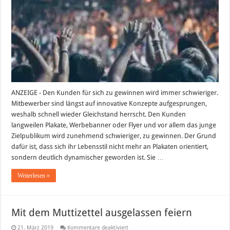
ein
Event
zum
Erfolg
machen
ANZEIGE - Den Kunden für sich zu gewinnen wird immer schwieriger.
Mitbewerber sind längst auf innovative Konzepte aufgesprungen,
weshalb schnell wieder Gleichstand herrscht. Den Kunden
langweilen Plakate, Werbebanner oder Flyer und vor allem das junge
Zielpublikum wird zunehmend schwieriger, zu gewinnen. Der Grund
dafür ist, dass sich ihr Lebensstil nicht mehr an Plakaten orientiert,
sondern deutlich dynamischer geworden ist. Sie …
Weiterlesen »
Mit dem Muttizettel ausgelassen feiern
für
21. März 2019
Kommentare deaktiviert