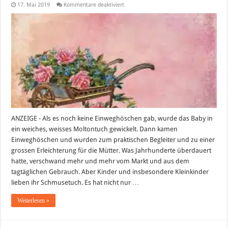
für
17. Mai 2019
Kommentare deaktiviert
Mit
individuell
bestickten
Textilien
Freude
bereiten
–
schöne
Geschenkideen
ANZEIGE - Als es noch keine Einweghöschen gab, wurde das Baby in
ein weiches, weisses Moltontuch gewickelt. Dann kamen
Einweghöschen und wurden zum praktischen Begleiter und zu einer
grossen Erleichterung für die Mütter. Was Jahrhunderte überdauert
hatte, verschwand mehr und mehr vom Markt und aus dem
tagtäglichen Gebrauch. Aber Kinder und insbesondere Kleinkinder
lieben ihr Schmusetuch. Es hat nicht nur …
Weiterlesen »