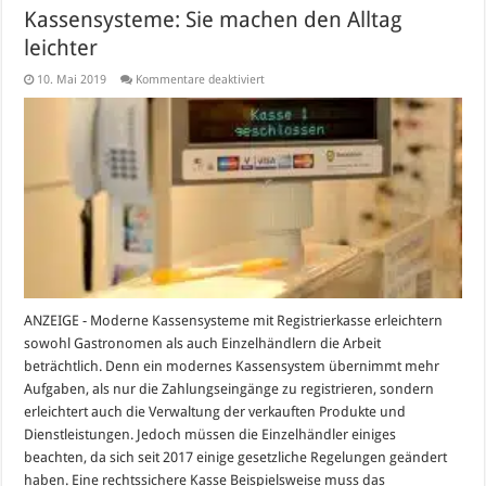
Kassensysteme: Sie machen den Alltag
leichter
für
10. Mai 2019
Kommentare deaktiviert
Kassensysteme:
Sie
machen
den
Alltag
leichter
ANZEIGE - Moderne Kassensysteme mit Registrierkasse erleichtern
sowohl Gastronomen als auch Einzelhändlern die Arbeit
beträchtlich. Denn ein modernes Kassensystem übernimmt mehr
Aufgaben, als nur die Zahlungseingänge zu registrieren, sondern
erleichtert auch die Verwaltung der verkauften Produkte und
Dienstleistungen. Jedoch müssen die Einzelhändler einiges
beachten, da sich seit 2017 einige gesetzliche Regelungen geändert
haben. Eine rechtssichere Kasse Beispielsweise muss das