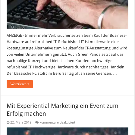
ANZEIGE - Immer mehr Verbraucher setzen beim Kauf der Business-
Hardware auf refurbished IT. Refurbished IT ist mittlerweile eine
kostengünstige Alternative zum Neukauf der IT-Ausstattung und wird
von vielen Unternehmern genutzt. Auch Green Panda setzt auf das
nachhaltige Konzept und bietet seinen Kunden hochwertige
refurbished IT. Hochwertige Hardware durch nachhaltiges Handeln
Der klassische PC stößt im Berufsalltag oft an seine Grenzen. …
Weiterlesen »
Mit Experiential Marketing ein Event zum
Erfolg machen
für
22. März 2019
Kommentare deaktiviert
Mit
Experiential
Marketing