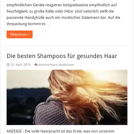
empfindlichen Geräte reagieren beispielsweise empfindlich auf
Feuchtigkeit, zu große Kälte oder Hitze. Und natürlich stellt die
passende Handyhülle auch ein modisches Statement dar. Auf die
Verpackung kommt es …
Weiterlesen »
Die besten Shampoos für gesundes Haar
für
10. April 2019
Kommentare deaktiviert
Die
besten
Shampoos
für
gesundes
Haar
ANZEIGE - Die volle Haarpracht ist das Erste, was von unserem