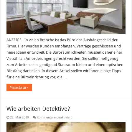
ein
Büro,
das
begeistert
ANZEIGE - In vielen Branche ist das Büro das Aushängeschild der
Firma. Hier werden Kunden empfangen, Verträge geschlossen und
neue Ideen entwickelt. Die Büroräumlichkeiten müssen daher einer
Vielzahl an Anforderungen gerecht werden: Sie sollten hell genug
zum Arbeiten sein, genügend Stauraum bieten und einen optischen
Blickfang darstellen. In diesem Artikel stellen wir Ihnen einige Tipps
für eine Büroeinrichtung vor, die …
Weiterlesen »
Wie arbeiten Detektive?
für
22. Mai 2019
Kommentare deaktiviert
Wie
arbeiten
Detektive?