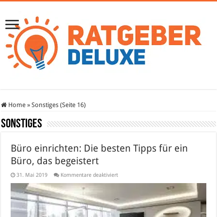
Home
»
Sonstiges (Seite 16)
Sonstiges
Büro einrichten: Die besten Tipps für ein
Büro, das begeistert
für
31. Mai 2019
Kommentare deaktiviert
Büro
einrichten:
Die
besten
Tipps
für