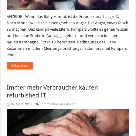
ANZEIGE - Wenn das Baby kommt, ist die Freude zunächst groß.
Doch schnell weicht sie einer gewissen Angst. Der Angst, etwas falsch
zu machen. Das kennen viele Eltern. Pampers wollte es genau wissen
und hat eine Studie in Auftrag gegeben – und versucht in einer
neuen Kampagne, Eltern zu beruhigen. Bedingungslose Liebe
Zusammen mit dem Meinungsforschungsinstitut forsa hat Pampers
eine …
Weiterlesen »
Immer mehr Verbraucher kaufen
refurbished IT
für
26. März 2019
Kommentare deaktiviert
Immer
mehr
Verbraucher
kaufen
refurbished
IT